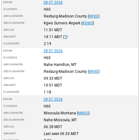
28.07.2026
DATUM
H60
FLUGZEUG
Rexburg-Madison County
(
KRXE
)
ABFLUGHAFEN
Kgws Sumers Airpark
(
KGWS
)
ZIELFLUGHAFEN
11:51
MDT
ABFLUG
14:11
MDT
(
?
)
ANKUNFT
2:19
FLUGDAUER
28.07.2026
DATUM
H60
FLUGZEUG
Nahe Hamilton, MT
ABFLUGHAFEN
Rexburg-Madison County
(
KRXE
)
ZIELFLUGHAFEN
09:33
MDT
ABFLUG
10:51
MDT
ANKUNFT
1:18
FLUGDAUER
28.07.2026
DATUM
H60
FLUGZEUG
Missoula Montana
(
KMSO
)
ABFLUGHAFEN
Nahe Missoula, MT
ZIELFLUGHAFEN
06:28
MDT
ABFLUG
Last seen 06:33
MDT
ANKUNFT