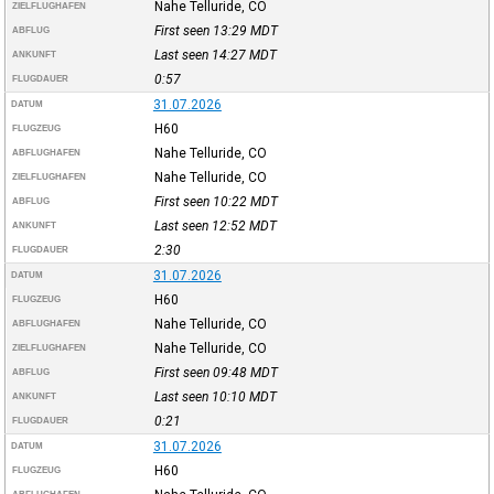
Nahe Telluride, CO
ZIELFLUGHAFEN
First seen 13:29
MDT
ABFLUG
Last seen 14:27
MDT
ANKUNFT
0:57
FLUGDAUER
31.07.2026
DATUM
H60
FLUGZEUG
Nahe Telluride, CO
ABFLUGHAFEN
Nahe Telluride, CO
ZIELFLUGHAFEN
First seen 10:22
MDT
ABFLUG
Last seen 12:52
MDT
ANKUNFT
2:30
FLUGDAUER
31.07.2026
DATUM
H60
FLUGZEUG
Nahe Telluride, CO
ABFLUGHAFEN
Nahe Telluride, CO
ZIELFLUGHAFEN
First seen 09:48
MDT
ABFLUG
Last seen 10:10
MDT
ANKUNFT
0:21
FLUGDAUER
31.07.2026
DATUM
H60
FLUGZEUG