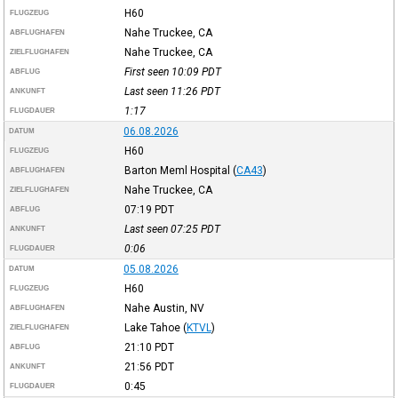
H60
FLUGZEUG
Nahe Truckee, CA
ABFLUGHAFEN
Nahe Truckee, CA
ZIELFLUGHAFEN
First seen 10:09
PDT
ABFLUG
Last seen 11:26
PDT
ANKUNFT
1:17
FLUGDAUER
06.08.2026
DATUM
H60
FLUGZEUG
Barton Meml Hospital
(
CA43
)
ABFLUGHAFEN
Nahe Truckee, CA
ZIELFLUGHAFEN
07:19
PDT
ABFLUG
Last seen 07:25
PDT
ANKUNFT
0:06
FLUGDAUER
05.08.2026
DATUM
H60
FLUGZEUG
Nahe Austin, NV
ABFLUGHAFEN
Lake Tahoe
(
KTVL
)
ZIELFLUGHAFEN
21:10
PDT
ABFLUG
21:56
PDT
ANKUNFT
0:45
FLUGDAUER