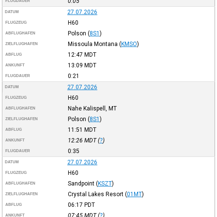
0:05
FLUGDAUER
27.07.2026
DATUM
H60
FLUGZEUG
Polson
(
8S1
)
ABFLUGHAFEN
Missoula Montana
(
KMSO
)
ZIELFLUGHAFEN
12:47
MDT
ABFLUG
13:09
MDT
ANKUNFT
0:21
FLUGDAUER
27.07.2026
DATUM
H60
FLUGZEUG
Nahe Kalispell, MT
ABFLUGHAFEN
Polson
(
8S1
)
ZIELFLUGHAFEN
11:51
MDT
ABFLUG
12:26
MDT
(
?
)
ANKUNFT
0:35
FLUGDAUER
27.07.2026
DATUM
H60
FLUGZEUG
Sandpoint
(
KSZT
)
ABFLUGHAFEN
Crystal Lakes Resort
(
01MT
)
ZIELFLUGHAFEN
06:17
PDT
ABFLUG
07:45
MDT
(
?
)
ANKUNFT