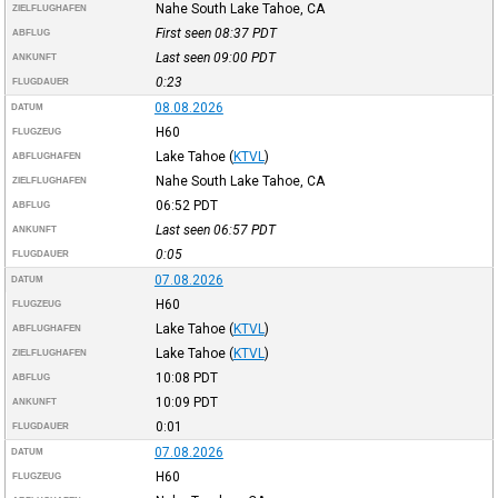
Nahe South Lake Tahoe, CA
ZIELFLUGHAFEN
First seen 08:37
PDT
ABFLUG
Last seen 09:00
PDT
ANKUNFT
0:23
FLUGDAUER
08.08.2026
DATUM
H60
FLUGZEUG
Lake Tahoe
(
KTVL
)
ABFLUGHAFEN
Nahe South Lake Tahoe, CA
ZIELFLUGHAFEN
06:52
PDT
ABFLUG
Last seen 06:57
PDT
ANKUNFT
0:05
FLUGDAUER
07.08.2026
DATUM
H60
FLUGZEUG
Lake Tahoe
(
KTVL
)
ABFLUGHAFEN
Lake Tahoe
(
KTVL
)
ZIELFLUGHAFEN
10:08
PDT
ABFLUG
10:09
PDT
ANKUNFT
0:01
FLUGDAUER
07.08.2026
DATUM
H60
FLUGZEUG