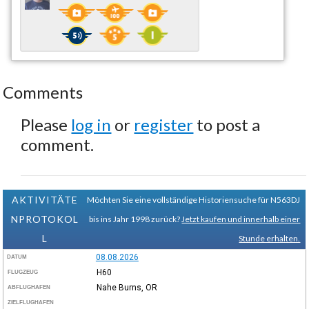
Comments
Please
log in
or
register
to post a
comment.
AKTIVITÄTE
Möchten Sie eine vollständige Historiensuche für N563DJ
NPROTOKOL
bis ins Jahr 1998 zurück?
Jetzt kaufen und innerhalb einer
L
Stunde erhalten.
08.08.2026
DATUM
H60
FLUGZEUG
Nahe Burns, OR
ABFLUGHAFEN
ZIELFLUGHAFEN