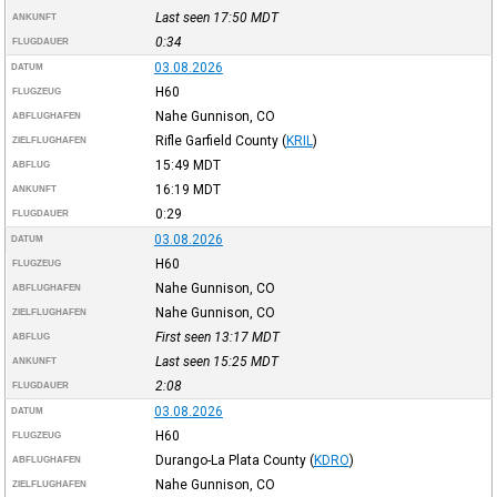
Last seen 17:50
MDT
ANKUNFT
0:34
FLUGDAUER
03.08.2026
DATUM
H60
FLUGZEUG
Nahe Gunnison, CO
ABFLUGHAFEN
Rifle Garfield County
(
KRIL
)
ZIELFLUGHAFEN
15:49
MDT
ABFLUG
16:19
MDT
ANKUNFT
0:29
FLUGDAUER
03.08.2026
DATUM
H60
FLUGZEUG
Nahe Gunnison, CO
ABFLUGHAFEN
Nahe Gunnison, CO
ZIELFLUGHAFEN
First seen 13:17
MDT
ABFLUG
Last seen 15:25
MDT
ANKUNFT
2:08
FLUGDAUER
03.08.2026
DATUM
H60
FLUGZEUG
Durango-La Plata County
(
KDRO
)
ABFLUGHAFEN
Nahe Gunnison, CO
ZIELFLUGHAFEN