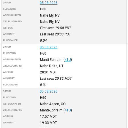
05.08.2026
DATUM
H60
FLUGZEUG
Nahe Ely, NV
ABFLUGHAFEN
Nahe Ely, NV
ZIELFLUGHAFEN
First seen 19:58
PDT
ABFLUG
Last seen 20:03
PDT
ANKUNFT
0:04
FLUGDAUER
05.08.2026
DATUM
H60
FLUGZEUG
Manti-Ephraim
(
41U
)
ABFLUGHAFEN
Nahe Delta, UT
ZIELFLUGHAFEN
20:01
MDT
ABFLUG
Last seen 20:32
MDT
ANKUNFT
0:31
FLUGDAUER
05.08.2026
DATUM
H60
FLUGZEUG
Nahe Aspen, CO
ABFLUGHAFEN
Manti-Ephraim
(
41U
)
ZIELFLUGHAFEN
17:57
MDT
ABFLUG
19:33
MDT
ANKUNFT