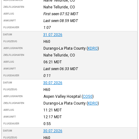
Nahe Telluride, CO
ABFLUGHAFEN
Nahe Telluride, CO
ZIELFLUGHAFEN
First seen 07:52
MDT
ABFLUG
Last seen 08:59
MDT
ANKUNFT
1:07
FLUGDAUER
31.07.2026
DATUM
H60
FLUGZEUG
Durango-La Plata County
(
KDRO
)
ABFLUGHAFEN
Nahe Telluride, CO
ZIELFLUGHAFEN
06:21
MDT
ABFLUG
Last seen 06:33
MDT
ANKUNFT
0:11
FLUGDAUER
30.07.2026
DATUM
H60
FLUGZEUG
Aspen Valley Hospital
(
CO50
)
ABFLUGHAFEN
Durango-La Plata County
(
KDRO
)
ZIELFLUGHAFEN
11:21
MDT
ABFLUG
12:17
MDT
ANKUNFT
0:55
FLUGDAUER
30.07.2026
DATUM
H60
FLUGZEUG