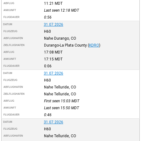
11:21
MDT
ABFLUG
Last seen 12:18
MDT
ANKUNFT
0:56
FLUGDAUER
31.07.2026
DATUM
H60
FLUGZEUG
Nahe Durango, CO
ABFLUGHAFEN
Durango-La Plata County
(
KDRO
)
ZIELFLUGHAFEN
17:08
MDT
ABFLUG
17:15
MDT
ANKUNFT
0:06
FLUGDAUER
31.07.2026
DATUM
H60
FLUGZEUG
Nahe Telluride, CO
ABFLUGHAFEN
Nahe Telluride, CO
ZIELFLUGHAFEN
First seen 15:03
MDT
ABFLUG
Last seen 15:50
MDT
ANKUNFT
0:46
FLUGDAUER
31.07.2026
DATUM
H60
FLUGZEUG
Nahe Telluride, CO
ABFLUGHAFEN