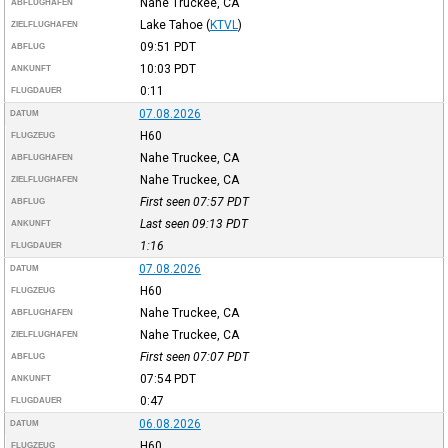
Nahe Truckee, CA
ABFLUGHAFEN
Lake Tahoe
(
KTVL
)
ZIELFLUGHAFEN
09:51
PDT
ABFLUG
10:03
PDT
ANKUNFT
0:11
FLUGDAUER
07.08.2026
DATUM
H60
FLUGZEUG
Nahe Truckee, CA
ABFLUGHAFEN
Nahe Truckee, CA
ZIELFLUGHAFEN
First seen 07:57
PDT
ABFLUG
Last seen 09:13
PDT
ANKUNFT
1:16
FLUGDAUER
07.08.2026
DATUM
H60
FLUGZEUG
Nahe Truckee, CA
ABFLUGHAFEN
Nahe Truckee, CA
ZIELFLUGHAFEN
First seen 07:07
PDT
ABFLUG
07:54
PDT
ANKUNFT
0:47
FLUGDAUER
06.08.2026
DATUM
H60
FLUGZEUG