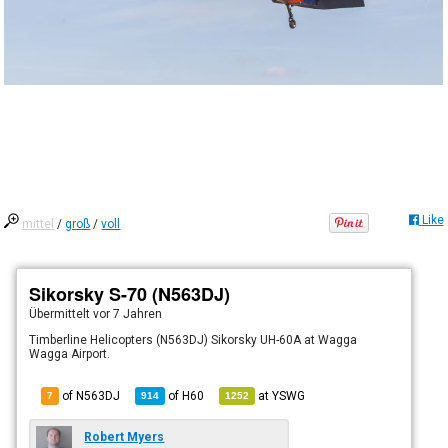
Like
mittel
/
groß
/
voll
Sikorsky S-70 (N563DJ)
Übermittelt
vor 7 Jahren
Timberline Helicopters (N563DJ) Sikorsky UH-60A at Wagga
Wagga Airport.
of N563DJ
of
H60
at
YSWG
7
914
1252
Robert Myers