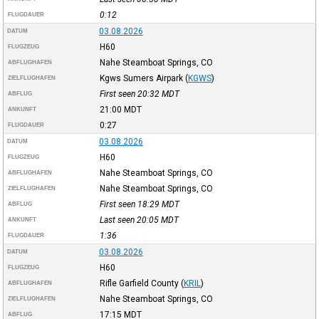
0:12
FLUGDAUER
03.08.2026
DATUM
H60
FLUGZEUG
Nahe Steamboat Springs, CO
ABFLUGHAFEN
Kgws Sumers Airpark
(
KGWS
)
ZIELFLUGHAFEN
First seen 20:32
MDT
ABFLUG
21:00
MDT
ANKUNFT
0:27
FLUGDAUER
03.08.2026
DATUM
H60
FLUGZEUG
Nahe Steamboat Springs, CO
ABFLUGHAFEN
Nahe Steamboat Springs, CO
ZIELFLUGHAFEN
First seen 18:29
MDT
ABFLUG
Last seen 20:05
MDT
ANKUNFT
1:36
FLUGDAUER
03.08.2026
DATUM
H60
FLUGZEUG
Rifle Garfield County
(
KRIL
)
ABFLUGHAFEN
Nahe Steamboat Springs, CO
ZIELFLUGHAFEN
17:15
MDT
ABFLUG