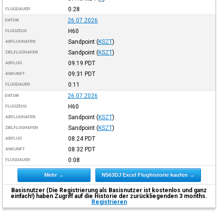
0:28
FLUGDAUER
26.07.2026
DATUM
H60
FLUGZEUG
Sandpoint
(
KSZT
)
ABFLUGHAFEN
Sandpoint
(
KSZT
)
ZIELFLUGHAFEN
09:19
PDT
ABFLUG
09:31
PDT
ANKUNFT
0:11
FLUGDAUER
26.07.2026
DATUM
H60
FLUGZEUG
Sandpoint
(
KSZT
)
ABFLUGHAFEN
Sandpoint
(
KSZT
)
ZIELFLUGHAFEN
08:24
PDT
ABFLUG
08:32
PDT
ANKUNFT
0:08
FLUGDAUER
Mehr →
N563DJ Excel Flughistorie kaufen →
Basisnutzer (Die Registrierung als Basisnutzer ist kostenlos und ganz
einfach!) haben Zugriff auf die Historie der zurückliegenden 3 months.
Registrieren