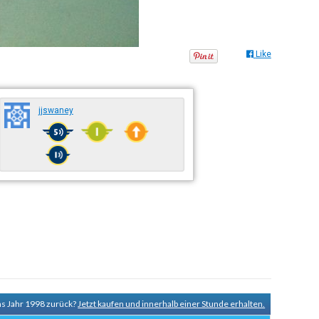
Like
jjswaney
ns Jahr 1998 zurück?
Jetzt kaufen und innerhalb einer Stunde erhalten.