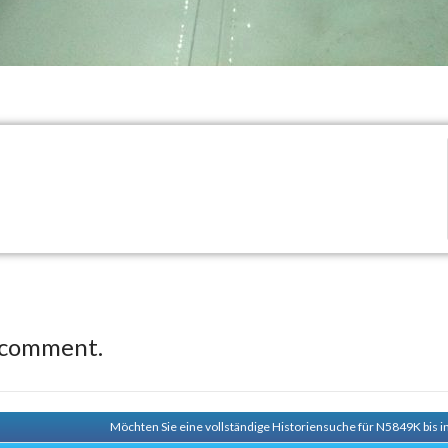
 comment.
Möchten Sie eine vollständige Historiensuche für N5849K bis i