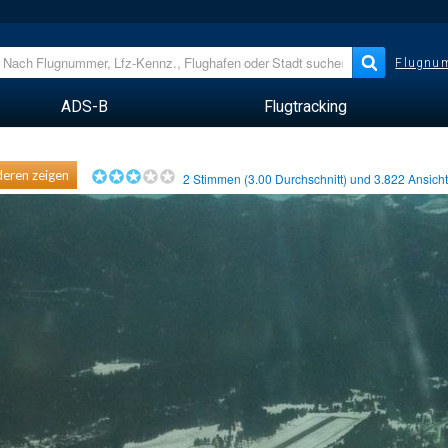
Flugnum
ADS-B
Flugtracking
eren zeigen
2
Stimmen (
3.00
Durchschnitt) und
3.822
Ansich