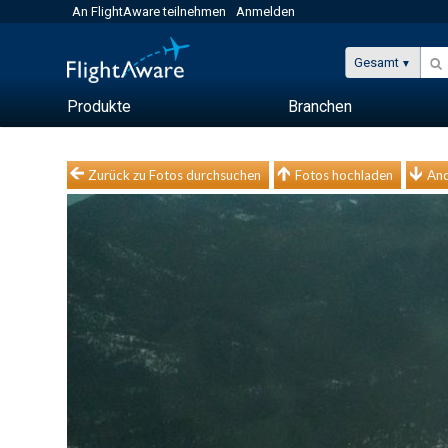
An FlightAware teilnehmen
Anmelden
Gesamt
Produkte
Branchen
Zurück zu Fotos durchsuchen
Fotos hochladen
And