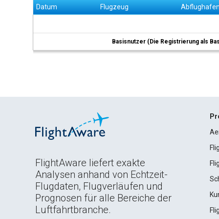
Datum
Flugzeug
Abflughafe
Basisnutzer (Die Registrierung als Ba
Pr
Ae
Fl
FlightAware liefert exakte
Fl
Analysen anhand von Echtzeit-
Sc
Flugdaten, Flugverläufen und
Ku
Prognosen für alle Bereiche der
Luftfahrtbranche.
Fl