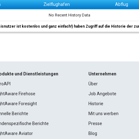
n
Zielflughafen
Abflug
No Recent History Data
sisnutzer ist kostenlos und ganz einfach!) haben Zugriff auf die Historie der
odukte und Dienstleistungen
Unternehmen
roAPI
Über
ightAware Firehose
Job Angebote
ightAware Foresight
Historie
hnelle Berichte
Mit uns werben
ndenspezifische Berichte
Presse
ightAware Aviator
Blog