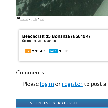
mittel
/
groß
/
voll
Beechcraft 35 Bonanza (N5849K)
Übermittelt
vor 15 Jahren
of N5849K
of
BE35
17
5702
Comments
Please
log in
or
register
to post a
AKTIVITÄTENPROTOKOLL