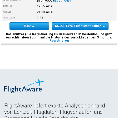
Birchwood
(
BCV / PABV
)
ZIELFLUGHAFEN
19:55
AKDT
ABFLUG
21:33
AKDT
ANKUNFT
1:38
FLUGDAUER
Mehr →
N6022S Excel Flughistorie kaufen →
Basisnutzer (Die Registrierung als Basisnutzer ist kostenlos und ganz
einfach!) haben Zugriff auf die Historie der zurückliegenden 3 months.
Registrieren
FlightAware liefert exakte Analysen anhand
von Echtzeit-Flugdaten, Flugverläufen und