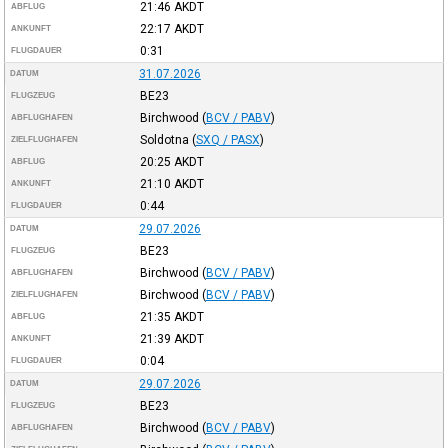
21:46
AKDT
ABFLUG
22:17
AKDT
ANKUNFT
0:31
FLUGDAUER
31.07.2026
DATUM
BE23
FLUGZEUG
Birchwood
(
BCV / PABV
)
ABFLUGHAFEN
Soldotna
(
SXQ / PASX
)
ZIELFLUGHAFEN
20:25
AKDT
ABFLUG
21:10
AKDT
ANKUNFT
0:44
FLUGDAUER
29.07.2026
DATUM
BE23
FLUGZEUG
Birchwood
(
BCV / PABV
)
ABFLUGHAFEN
Birchwood
(
BCV / PABV
)
ZIELFLUGHAFEN
21:35
AKDT
ABFLUG
21:39
AKDT
ANKUNFT
0:04
FLUGDAUER
29.07.2026
DATUM
BE23
FLUGZEUG
Birchwood
(
BCV / PABV
)
ABFLUGHAFEN