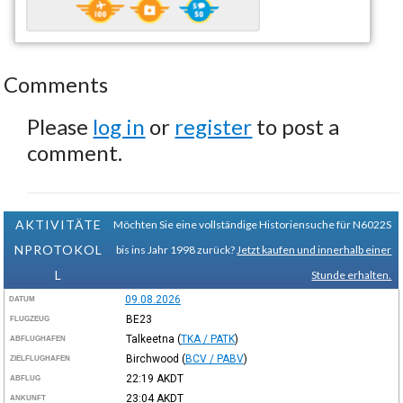
Comments
Please
log in
or
register
to post a
comment.
AKTIVITÄTE
Möchten Sie eine vollständige Historiensuche für N6022S
NPROTOKOL
bis ins Jahr 1998 zurück?
Jetzt kaufen und innerhalb einer
L
Stunde erhalten.
09.08.2026
DATUM
BE23
FLUGZEUG
Talkeetna
(
TKA / PATK
)
ABFLUGHAFEN
Birchwood
(
BCV / PABV
)
ZIELFLUGHAFEN
22:19
AKDT
ABFLUG
23:04
AKDT
ANKUNFT