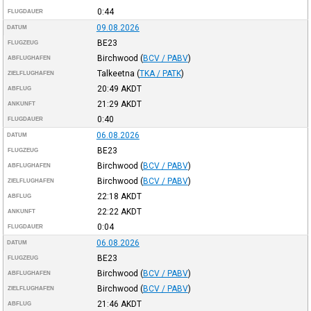
0:44
FLUGDAUER
09.08.2026
DATUM
BE23
FLUGZEUG
Birchwood
(
BCV / PABV
)
ABFLUGHAFEN
Talkeetna
(
TKA / PATK
)
ZIELFLUGHAFEN
20:49
AKDT
ABFLUG
21:29
AKDT
ANKUNFT
0:40
FLUGDAUER
06.08.2026
DATUM
BE23
FLUGZEUG
Birchwood
(
BCV / PABV
)
ABFLUGHAFEN
Birchwood
(
BCV / PABV
)
ZIELFLUGHAFEN
22:18
AKDT
ABFLUG
22:22
AKDT
ANKUNFT
0:04
FLUGDAUER
06.08.2026
DATUM
BE23
FLUGZEUG
Birchwood
(
BCV / PABV
)
ABFLUGHAFEN
Birchwood
(
BCV / PABV
)
ZIELFLUGHAFEN
21:46
AKDT
ABFLUG