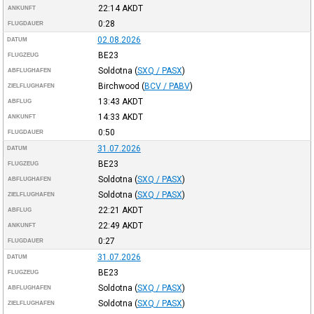
22:14
AKDT
ANKUNFT
0:28
FLUGDAUER
02.08.2026
DATUM
BE23
FLUGZEUG
Soldotna
(
SXQ / PASX
)
ABFLUGHAFEN
Birchwood
(
BCV / PABV
)
ZIELFLUGHAFEN
13:43
AKDT
ABFLUG
14:33
AKDT
ANKUNFT
0:50
FLUGDAUER
31.07.2026
DATUM
BE23
FLUGZEUG
Soldotna
(
SXQ / PASX
)
ABFLUGHAFEN
Soldotna
(
SXQ / PASX
)
ZIELFLUGHAFEN
22:21
AKDT
ABFLUG
22:49
AKDT
ANKUNFT
0:27
FLUGDAUER
31.07.2026
DATUM
BE23
FLUGZEUG
Soldotna
(
SXQ / PASX
)
ABFLUGHAFEN
Soldotna
(
SXQ / PASX
)
ZIELFLUGHAFEN