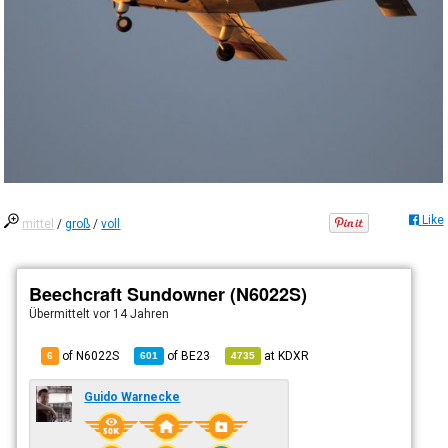
Like
mittel
/
groß
/
voll
Beechcraft Sundowner (N6022S)
Übermittelt
vor 14 Jahren
of N6022S
of
BE23
at
KDXR
6
601
4735
Guido Warnecke