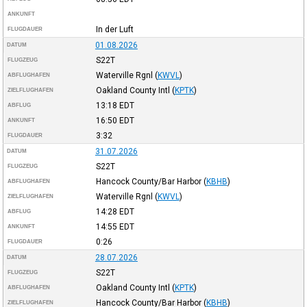
ANKUNFT
In der Luft
FLUGDAUER
01.08.2026
DATUM
S22T
FLUGZEUG
Waterville Rgnl
(
KWVL
)
ABFLUGHAFEN
Oakland County Intl
(
KPTK
)
ZIELFLUGHAFEN
13:18
EDT
ABFLUG
16:50
EDT
ANKUNFT
3:32
FLUGDAUER
31.07.2026
DATUM
S22T
FLUGZEUG
Hancock County/Bar Harbor
(
KBHB
)
ABFLUGHAFEN
Waterville Rgnl
(
KWVL
)
ZIELFLUGHAFEN
14:28
EDT
ABFLUG
14:55
EDT
ANKUNFT
0:26
FLUGDAUER
28.07.2026
DATUM
S22T
FLUGZEUG
Oakland County Intl
(
KPTK
)
ABFLUGHAFEN
Hancock County/Bar Harbor
(
KBHB
)
ZIELFLUGHAFEN