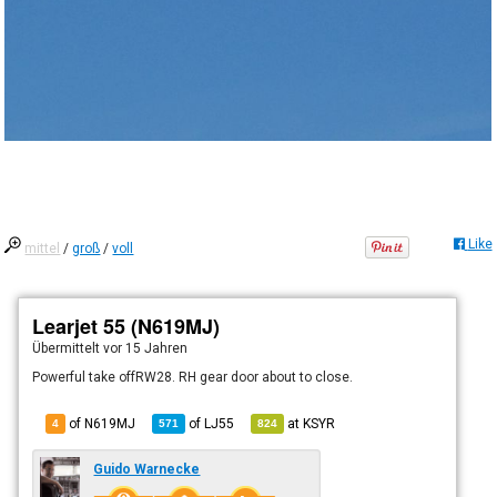
Like
mittel
/
groß
/
voll
Learjet 55 (N619MJ)
Übermittelt
vor 15 Jahren
Powerful take offRW28. RH gear door about to close.
of N619MJ
of
LJ55
at
KSYR
4
571
824
Guido Warnecke