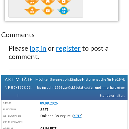
Comments
Please
log in
or
register
to post a
comment.
AKTIVITÄTE
Möchten Sie eine vollständige Historiensuche für N619MJ
NPROTOKOL
bis ins Jahr 1998 zurück?
Jetzt kaufen und innerhalb einer
L
Stunde erhalten.
09.08.2026
DATUM
S22T
FLUGZEUG
Oakland County Intl
(
KPTK
)
ABFLUGHAFEN
ZIELFLUGHAFEN
08:56
EDT
ABFLUG