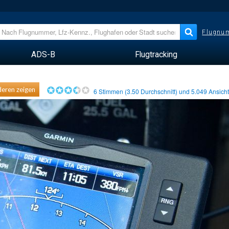
Flugnum
ADS-B
Flugtracking
eren zeigen
6
Stimmen (
3.50
Durchschnitt) und
5.049
Ansich