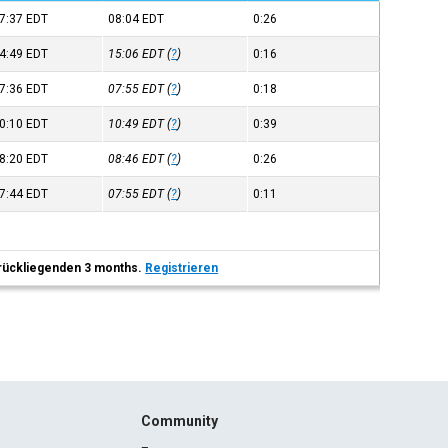
7:37
EDT
08:04
EDT
0:26
4:49
EDT
15:06
EDT
(
?
)
0:16
7:36
EDT
07:55
EDT
(
?
)
0:18
0:10
EDT
10:49
EDT
(
?
)
0:39
8:20
EDT
08:46
EDT
(
?
)
0:26
7:44
EDT
07:55
EDT
(
?
)
0:11
 zurückliegenden 3 months.
Registrieren
Community