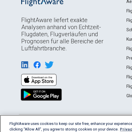
Ae
Fl
FlightAware liefert exakte
Fl
Analysen anhand von Echtzeit-
Sc
Flugdaten, Flugverläufen und
Ku
Prognosen für alle Bereiche der
Luftfahrtbranche.
Fl
Pr
Fl
Fl
Fl
Gl
English (USA)
FlightAware uses cookies to keep our site free, enhance your experience
2026 FlightAware
Terms of Use
Privacy
clicking “Allow All”, you agree to storing cookies on your device.
Privac