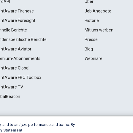
roAPI
Über
ightAware Firehose
Job Angebote
ightAware Foresight
Historie
hnelle Berichte
Mit uns werben
ndenspezifische Berichte
Presse
ightAware Aviator
Blog
emium-Abonnements
Webinare
ightAware Global
ightAware FBO Toolbox
ightAware TV
obalBeacon
, and to analyze performance and traffic. By
Cookie Settings
y Statement