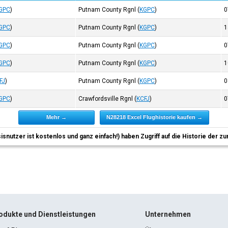
GPC
)
Putnam County Rgnl
(
KGPC
)
0
GPC
)
Putnam County Rgnl
(
KGPC
)
1
GPC
)
Putnam County Rgnl
(
KGPC
)
0
GPC
)
Putnam County Rgnl
(
KGPC
)
1
FJ
)
Putnam County Rgnl
(
KGPC
)
0
GPC
)
Crawfordsville Rgnl
(
KCFJ
)
0
Mehr →
N28218 Excel Flughistorie kaufen →
sisnutzer ist kostenlos und ganz einfach!) haben Zugriff auf die Historie der
odukte und Dienstleistungen
Unternehmen