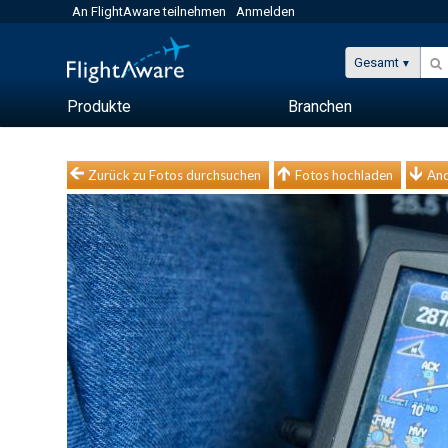
An FlightAware teilnehmen
Anmelden
Gesamt
Produkte
Branchen
Zurück zu Fotos durchsuchen
Fotos hochladen
And