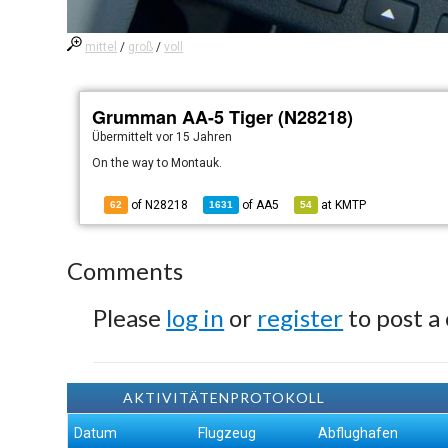
mittel
/
groß
/
voll
Grumman AA-5 Tiger (N28218)
Übermittelt
vor 15 Jahren
On the way to Montauk.
of N28218
of
AA5
at
KMTP
62
1631
54
Comments
Please
log in
or
register
to post a
AKTIVITÄTENPROTOKOLL
Datum
Flugzeug
Abflughafen