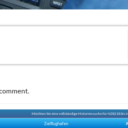
 comment.
Möchten Sie eine vollständige Historiensuche für N28218 bis i
Zielflughafen
A