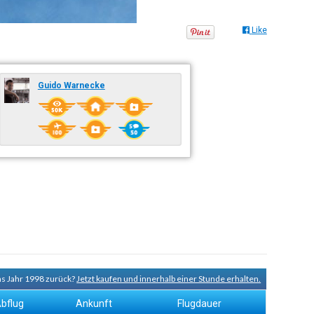
Like
Guido Warnecke
ns Jahr 1998 zurück?
Jetzt kaufen und innerhalb einer Stunde erhalten.
bflug
Ankunft
Flugdauer