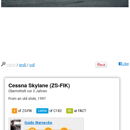
Like
mittel
/
groß
/
voll
Cessna Skylane (ZS-FIK)
Übermittelt
vor 3 Jahren
From an old slide, 1997.
of ZS-FIK
of
C182
at
FACT
3
13054
85
Guido Warnecke