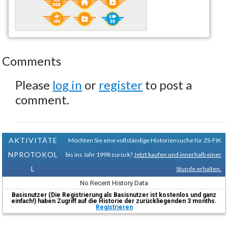
Comments
Please
log in
or
register
to post a
comment.
AKTIVITÄTE
Möchten Sie eine vollständige Historiensuche für ZS-FIK
NPROTOKOL
bis ins Jahr 1998 zurück?
Jetzt kaufen und innerhalb einer
L
Stunde erhalten.
No Recent History Data
Basisnutzer (Die Registrierung als Basisnutzer ist kostenlos und ganz
einfach!) haben Zugriff auf die Historie der zurückliegenden 3 months.
Registrieren