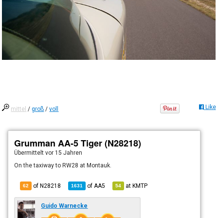
Like
mittel
/
groß
/
voll
Grumman AA-5 Tiger (N28218)
Übermittelt
vor 15 Jahren
On the taxiway to RW28 at Montauk.
of N28218
of
AA5
at
KMTP
62
1631
54
Guido Warnecke