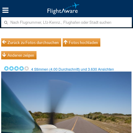
Zurück zu Fotos durchsuchen
Fotos hochladen
Anderen zeigen
4
Stimmen (
4.00
Durchschnitt) und
3.630
Ansichten