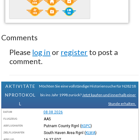
Comments
Please
log in
or
register
to post a
comment.
AKTIVITÄTE
Möchten Sie eine vollständige Historiensuche für N28218
NPROTOKOL
bis ins Jahr 1998 zurück?
Jetzt kaufen und innerhalb einer
L
Stunde erhalten.
08.08.2026
DATUM
AA5
FLUGZEUG
Putnam County Rgnl
(
KGPC
)
ABFLUGHAFEN
South Haven Area Rgnl
(
KLWA
)
ZIELFLUGHAFEN
16:37
EDT
ABFLUG