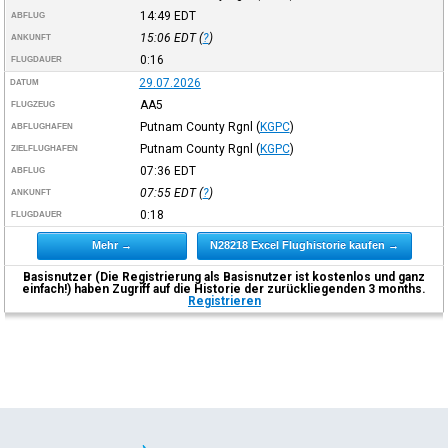
14:49
EDT
ABFLUG
15:06
EDT
(
?
)
ANKUNFT
0:16
FLUGDAUER
29.07.2026
DATUM
AA5
FLUGZEUG
Putnam County Rgnl
(
KGPC
)
ABFLUGHAFEN
Putnam County Rgnl
(
KGPC
)
ZIELFLUGHAFEN
07:36
EDT
ABFLUG
07:55
EDT
(
?
)
ANKUNFT
0:18
FLUGDAUER
Mehr →
N28218 Excel Flughistorie kaufen →
Basisnutzer (Die Registrierung als Basisnutzer ist kostenlos und ganz
einfach!) haben Zugriff auf die Historie der zurückliegenden 3 months.
Registrieren