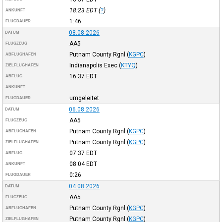
18:23
EDT
(
?
)
ANKUNFT
1:46
FLUGDAUER
08.08.2026
DATUM
AA5
FLUGZEUG
Putnam County Rgnl
(
KGPC
)
ABFLUGHAFEN
Indianapolis Exec
(
KTYQ
)
ZIELFLUGHAFEN
16:37
EDT
ABFLUG
ANKUNFT
umgeleitet
FLUGDAUER
06.08.2026
DATUM
AA5
FLUGZEUG
Putnam County Rgnl
(
KGPC
)
ABFLUGHAFEN
Putnam County Rgnl
(
KGPC
)
ZIELFLUGHAFEN
07:37
EDT
ABFLUG
08:04
EDT
ANKUNFT
0:26
FLUGDAUER
04.08.2026
DATUM
AA5
FLUGZEUG
Putnam County Rgnl
(
KGPC
)
ABFLUGHAFEN
Putnam County Rgnl
(
KGPC
)
ZIELFLUGHAFEN