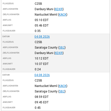
C25B
FLUGZEUG
Danbury Muni
(
KDXR
)
ABFLUGHAFEN
Nantucket Meml
(
KACK
)
ZIELFLUGHAFEN
05:10
EDT
ABFLUG
05:46
EDT
ANKUNFT
0:35
FLUGDAUER
04.08.2026
DATUM
C25B
FLUGZEUG
Saratoga County
(
5B2
)
ABFLUGHAFEN
Danbury Muni
(
KDXR
)
ZIELFLUGHAFEN
10:12
EDT
ABFLUG
10:37
EDT
ANKUNFT
0:24
FLUGDAUER
04.08.2026
DATUM
C25B
FLUGZEUG
Nantucket Meml
(
KACK
)
ABFLUGHAFEN
Saratoga County
(
5B2
)
ZIELFLUGHAFEN
08:59
EDT
ABFLUG
09:45
EDT
ANKUNFT
0:45
FLUGDAUER