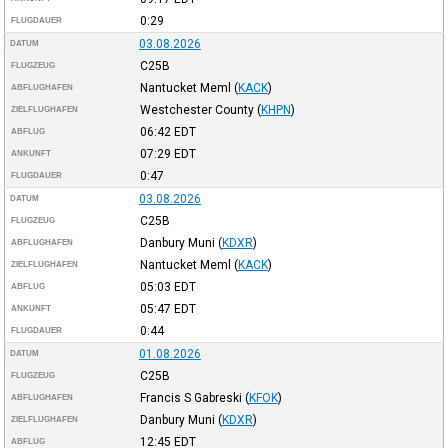
0:29
FLUGDAUER
03.08.2026
DATUM
C25B
FLUGZEUG
Nantucket Meml
(
KACK
)
ABFLUGHAFEN
Westchester County
(
KHPN
)
ZIELFLUGHAFEN
06:42
EDT
ABFLUG
07:29
EDT
ANKUNFT
0:47
FLUGDAUER
03.08.2026
DATUM
C25B
FLUGZEUG
Danbury Muni
(
KDXR
)
ABFLUGHAFEN
Nantucket Meml
(
KACK
)
ZIELFLUGHAFEN
05:03
EDT
ABFLUG
05:47
EDT
ANKUNFT
0:44
FLUGDAUER
01.08.2026
DATUM
C25B
FLUGZEUG
Francis S Gabreski
(
KFOK
)
ABFLUGHAFEN
Danbury Muni
(
KDXR
)
ZIELFLUGHAFEN
12:45
EDT
ABFLUG