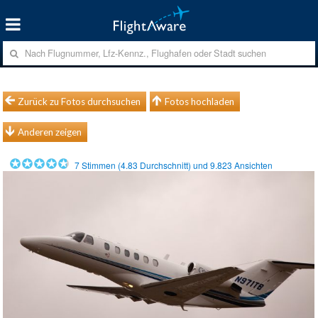
Zurück zu Fotos durchsuchen
Fotos hochladen
Anderen zeigen
7
Stimmen (
4.83
Durchschnitt) und
9.823
Ansichten