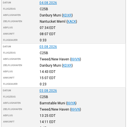
04.08.2026
DATUM
C25B
FLUGZEUG
Danbury Muni
(
KDXR
)
ABFLUGHAFEN
Nantucket Meml
(
KACK
)
ZIELFLUGHAFEN
07:34
EDT
ABFLUG
08:07
EDT
ANKUNFT
0:33
FLUGDAUER
03.08.2026
DATUM
C25B
FLUGZEUG
Tweed/New Haven
(
KHVN
)
ABFLUGHAFEN
Danbury Muni
(
KDXR
)
ZIELFLUGHAFEN
14:43
EDT
ABFLUG
15:07
EDT
ANKUNFT
0:23
FLUGDAUER
03.08.2026
DATUM
C25B
FLUGZEUG
Barnstable Muni
(
KHYA
)
ABFLUGHAFEN
Tweed/New Haven
(
KHVN
)
ZIELFLUGHAFEN
13:25
EDT
ABFLUG
14:11
EDT
ANKUNFT