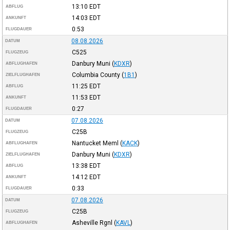
13:10
EDT
ABFLUG
14:03
EDT
ANKUNFT
0:53
FLUGDAUER
08.08.2026
DATUM
C525
FLUGZEUG
Danbury Muni
(
KDXR
)
ABFLUGHAFEN
Columbia County
(
1B1
)
ZIELFLUGHAFEN
11:25
EDT
ABFLUG
11:53
EDT
ANKUNFT
0:27
FLUGDAUER
07.08.2026
DATUM
C25B
FLUGZEUG
Nantucket Meml
(
KACK
)
ABFLUGHAFEN
Danbury Muni
(
KDXR
)
ZIELFLUGHAFEN
13:38
EDT
ABFLUG
14:12
EDT
ANKUNFT
0:33
FLUGDAUER
07.08.2026
DATUM
C25B
FLUGZEUG
Asheville Rgnl
(
KAVL
)
ABFLUGHAFEN