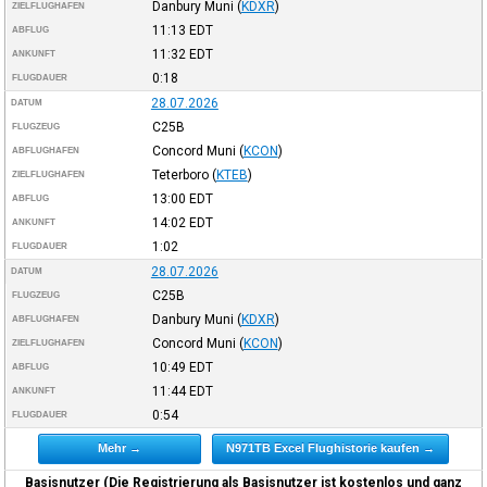
Danbury Muni
(
KDXR
)
ZIELFLUGHAFEN
11:13
EDT
ABFLUG
11:32
EDT
ANKUNFT
0:18
FLUGDAUER
28.07.2026
DATUM
C25B
FLUGZEUG
Concord Muni
(
KCON
)
ABFLUGHAFEN
Teterboro
(
KTEB
)
ZIELFLUGHAFEN
13:00
EDT
ABFLUG
14:02
EDT
ANKUNFT
1:02
FLUGDAUER
28.07.2026
DATUM
C25B
FLUGZEUG
Danbury Muni
(
KDXR
)
ABFLUGHAFEN
Concord Muni
(
KCON
)
ZIELFLUGHAFEN
10:49
EDT
ABFLUG
11:44
EDT
ANKUNFT
0:54
FLUGDAUER
Mehr →
N971TB Excel Flughistorie kaufen →
Basisnutzer (Die Registrierung als Basisnutzer ist kostenlos und ganz