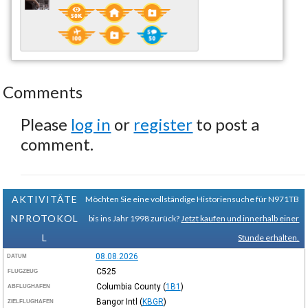
Comments
Please
log in
or
register
to post a
comment.
AKTIVITÄTE
Möchten Sie eine vollständige Historiensuche für N971TB
NPROTOKOL
bis ins Jahr 1998 zurück?
Jetzt kaufen und innerhalb einer
L
Stunde erhalten.
08.08.2026
DATUM
C525
FLUGZEUG
Columbia County
(
1B1
)
ABFLUGHAFEN
Bangor Intl
(
KBGR
)
ZIELFLUGHAFEN