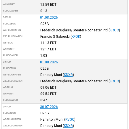
12:59
EDT
ANKUNFT
0:13
FLUGDAUER
01.08.2026
DATUM
C25B
FLUGZEUG
Frederick Douglass/Greater Rochester Intl
(
KROC
)
ABFLUGHAFEN
Francis S Gabreski
(
KFOK
)
ZIELFLUGHAFEN
11:13
EDT
ABFLUG
12:17
EDT
ANKUNFT
1:03
FLUGDAUER
01.08.2026
DATUM
C25B
FLUGZEUG
Danbury Muni
(
KDXR
)
ABFLUGHAFEN
Frederick Douglass/Greater Rochester Intl
(
KROC
)
ZIELFLUGHAFEN
09:06
EDT
ABFLUG
09:54
EDT
ANKUNFT
0:47
FLUGDAUER
30.07.2026
DATUM
C25B
FLUGZEUG
Hamilton Muni
(
KVGC
)
ABFLUGHAFEN
Danbury Muni
(
KDXR
)
ZIELFLUGHAFEN