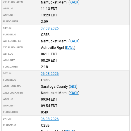
Nantucket Meml
(
KACK
)
ZIELFLUGHAFEN
11:13
EDT
ABFLUG
13:23
EDT
ANKUNFT
2:09
FLUGDAUER
07.08.2026
DATUM
C25B
FLUGZEUG
Nantucket Meml
(
KACK
)
ABFLUGHAFEN
Asheville Rgnl
(
KAVL
)
ZIELFLUGHAFEN
06:11
EDT
ABFLUG
08:29
EDT
ANKUNFT
2:18
FLUGDAUER
06.08.2026
DATUM
C25B
FLUGZEUG
Saratoga County
(
5B2
)
ABFLUGHAFEN
Nantucket Meml
(
KACK
)
ZIELFLUGHAFEN
09:04
EDT
ABFLUG
09:54
EDT
ANKUNFT
0:49
FLUGDAUER
06.08.2026
DATUM
C25B
FLUGZEUG