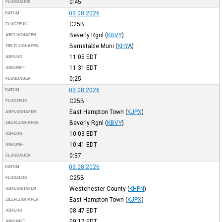
0:45
FLUGDAUER
03.08.2026
DATUM
C25B
FLUGZEUG
Beverly Rgnl
(
KBVY
)
ABFLUGHAFEN
Barnstable Muni
(
KHYA
)
ZIELFLUGHAFEN
11:05
EDT
ABFLUG
11:31
EDT
ANKUNFT
0:25
FLUGDAUER
03.08.2026
DATUM
C25B
FLUGZEUG
East Hampton Town
(
KJPX
)
ABFLUGHAFEN
Beverly Rgnl
(
KBVY
)
ZIELFLUGHAFEN
10:03
EDT
ABFLUG
10:41
EDT
ANKUNFT
0:37
FLUGDAUER
03.08.2026
DATUM
C25B
FLUGZEUG
Westchester County
(
KHPN
)
ABFLUGHAFEN
East Hampton Town
(
KJPX
)
ZIELFLUGHAFEN
08:47
EDT
ABFLUG
09:17
EDT
ANKUNFT