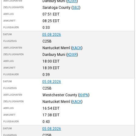
Danbury Muni
(
KDXR
)
ABFLUGHAFEN
Saratoga County
(
5B2
)
ZIELFLUGHAFEN
07:51
EDT
ABFLUG
08:25
EDT
ANKUNFT
0:33
FLUGDAUER
05.08.2026
DATUM
C25B
FLUGZEUG
Nantucket Meml
(
KACK
)
ABFLUGHAFEN
Danbury Muni
(
KDXR
)
ZIELFLUGHAFEN
18:00
EDT
ABFLUG
18:39
EDT
ANKUNFT
0:39
FLUGDAUER
05.08.2026
DATUM
C25B
FLUGZEUG
Westchester County
(
KHPN
)
ABFLUGHAFEN
Nantucket Meml
(
KACK
)
ZIELFLUGHAFEN
16:54
EDT
ABFLUG
17:38
EDT
ANKUNFT
0:43
FLUGDAUER
05.08.2026
DATUM
C25B
FLUGZEUG