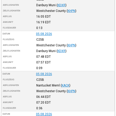
Danbury Muni
(
KDXR
)
ABFLUGHAFEN
Westchester County
(
KHPN
)
ZIELFLUGHAFEN
16:05
EDT
ABFLUG
16:19
EDT
ANKUNFT
0:13
FLUGDAUER
05.08.2026
DATUM
C25B
FLUGZEUG
Westchester County
(
KHPN
)
ABFLUGHAFEN
Danbury Muni
(
KDXR
)
ZIELFLUGHAFEN
07:48
EDT
ABFLUG
07:57
EDT
ANKUNFT
0:09
FLUGDAUER
05.08.2026
DATUM
C25B
FLUGZEUG
Nantucket Meml
(
KACK
)
ABFLUGHAFEN
Westchester County
(
KHPN
)
ZIELFLUGHAFEN
06:44
EDT
ABFLUG
07:20
EDT
ANKUNFT
0:36
FLUGDAUER
05.08.2026
DATUM