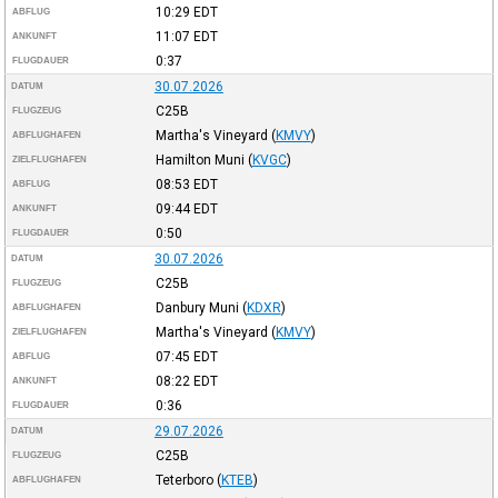
10:29
EDT
ABFLUG
11:07
EDT
ANKUNFT
0:37
FLUGDAUER
30.07.2026
DATUM
C25B
FLUGZEUG
Martha's Vineyard
(
KMVY
)
ABFLUGHAFEN
Hamilton Muni
(
KVGC
)
ZIELFLUGHAFEN
08:53
EDT
ABFLUG
09:44
EDT
ANKUNFT
0:50
FLUGDAUER
30.07.2026
DATUM
C25B
FLUGZEUG
Danbury Muni
(
KDXR
)
ABFLUGHAFEN
Martha's Vineyard
(
KMVY
)
ZIELFLUGHAFEN
07:45
EDT
ABFLUG
08:22
EDT
ANKUNFT
0:36
FLUGDAUER
29.07.2026
DATUM
C25B
FLUGZEUG
Teterboro
(
KTEB
)
ABFLUGHAFEN