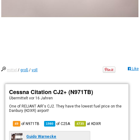
Like
mittel
/
groß
/
voll
Cessna Citation CJ2+ (N971TB)
Übermittelt
vor 16 Jahren
One of RELIANT AIR's CJ2. They have the lowest fuel price on the
Danbury (KDXR) airport!
of N971TB
of
C25A
at
KDXR
49
1980
4735
Guido Warnecke