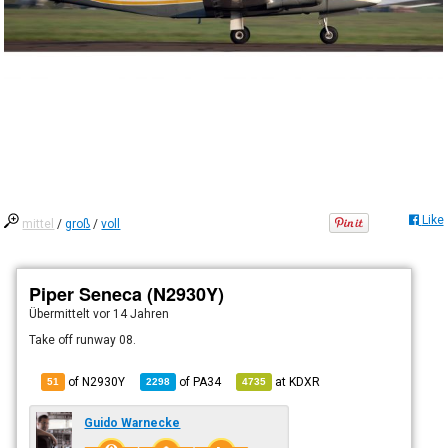
Like
mittel
/
groß
/
voll
Piper Seneca (N2930Y)
Übermittelt
vor 14 Jahren
Take off runway 08.
of N2930Y
of
PA34
at
KDXR
51
2298
4735
Guido Warnecke