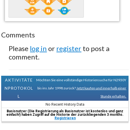
Comments
Please
log in
or
register
to post a
comment.
AKTIVITÄTE
Möchten Sie eine vollständige Historiensuche für N2930Y
NPROTOKOL
bis ins Jahr 1998 zurück?
Jetzt kaufen und innerhalb einer
L
Stunde erhalten.
No Recent History Data
Basisnutzer (Die Registrierung als Basisnutzer ist kostenlos und ganz
einfach!) haben Zugriff auf die Historie der zurückliegenden 3 months.
Registrieren