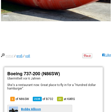
Like
mittel
/
groß
/
voll
Boeing 737-200 (N86SW)
Übermittelt
vor 6 Jahren
She's a restaurant now. Great place to fly in for a "Hundred dollar
hamburger".
of N86SW
of
B732
at
KARG
1
2138
22
Bobby Allison