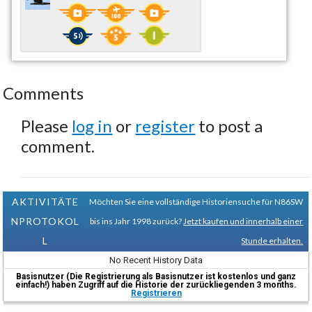
Comments
Please
log in
or
register
to post a
comment.
AKTIVITÄTE
Möchten Sie eine vollständige Historiensuche für N86SW
NPROTOKOL
bis ins Jahr 1998 zurück?
Jetzt kaufen und innerhalb einer
L
Stunde erhalten.
No Recent History Data
Basisnutzer (Die Registrierung als Basisnutzer ist kostenlos und ganz
einfach!) haben Zugriff auf die Historie der zurückliegenden 3 months.
Registrieren