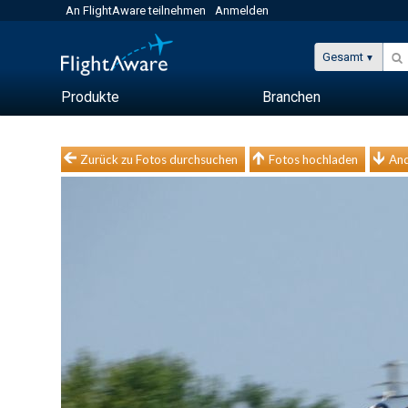
An FlightAware teilnehmen
Anmelden
Gesamt
Produkte
Branchen
Zurück zu Fotos durchsuchen
Fotos hochladen
And