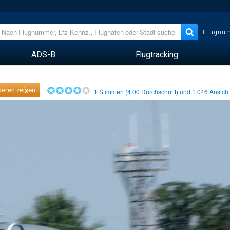
Flugnum
ADS-B
Flugtracking
eren zeigen
1
Stimmen (
4.00
Durchschnitt) und
1.046
Ansich