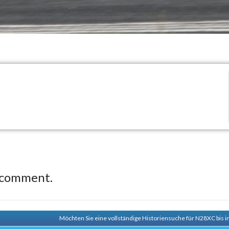
 comment.
Möchten Sie eine vollständige Historiensuche für N28XC bis i