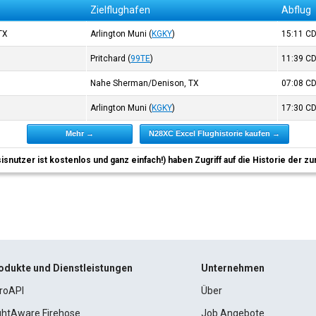
Zielflughafen
Abflug
TX
Arlington Muni
(
KGKY
)
15:11
C
Pritchard
(
99TE
)
11:39
C
Nahe Sherman/Denison, TX
07:08
C
Arlington Muni
(
KGKY
)
17:30
C
Mehr →
N28XC Excel Flughistorie kaufen →
sisnutzer ist kostenlos und ganz einfach!) haben Zugriff auf die Historie der
odukte und Dienstleistungen
Unternehmen
roAPI
Über
ightAware Firehose
Job Angebote