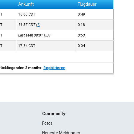
Ankunft
Flugdauer
DT
16:00
CDT
0:49
DT
11:57
CDT
(
?
)
0:18
DT
Last seen 08:01
CDT
0:53
DT
17:34
CDT
0:04
 zurückliegenden 3 months.
Registrieren
Community
Fotos
Neueste Meldungen