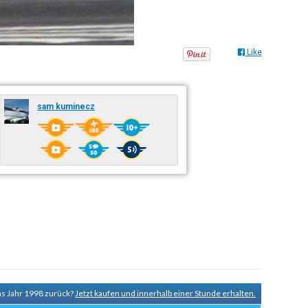
Like
sam kuminecz
ns Jahr 1998 zurück?
Jetzt kaufen und innerhalb einer Stunde erhalten.