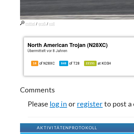
mittel
/
groß
/
voll
North American Trojan (N28XC)
Übermittelt
vor 8 Jahren
of N28XC
of
T28
at
KOSH
18
848
22151
Comments
Please
log in
or
register
to post a
AKTIVITÄTENPROTOKOLL