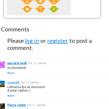
Comments
Please
log in
or
register
to post a
comment.
pascal le teuff
vor 12 Jahren
So Wonderfull
Report
vonerot8
vor 12 Jahren
Lufthansa flys all directions!
A great capture :)
Report
Pierre Cantin
vor 11 Jahren