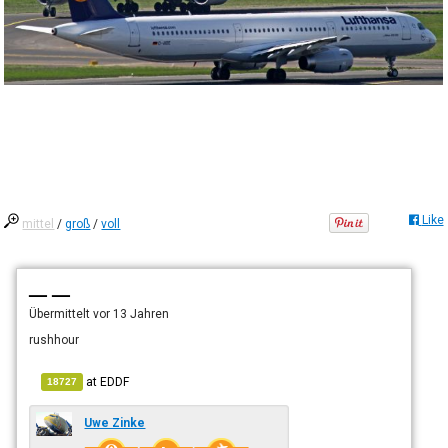
Like
mittel
/
groß
/
voll
— —
Übermittelt
vor 13 Jahren
rushhour
at
EDDF
18727
Uwe Zinke