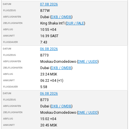
07.08.2026
DATUM
B77W
FLUGZEUG
Dubai
(
DXB / OMDB
)
ABFLUGHAFEN
King Shaka Int'l
(
DUR / FALE
)
ZIELFLUGHAFEN
10:55
+04
ABFLUG
16:39
SAST
ANKUNFT
7:43
FLUGDAUER
06.08.2026
DATUM
B773
FLUGZEUG
Moskau-Domodedowo
(
DME / UUDD
)
ABFLUGHAFEN
Dubai
(
DXB / OMDB
)
ZIELFLUGHAFEN
23:24
MSK
ABFLUG
06:22
+04
(+1)
ANKUNFT
5:58
FLUGDAUER
06.08.2026
DATUM
B773
FLUGZEUG
Dubai
(
DXB / OMDB
)
ABFLUGHAFEN
Moskau-Domodedowo
(
DME / UUDD
)
ZIELFLUGHAFEN
15:02
+04
ABFLUG
20:45
MSK
ANKUNFT