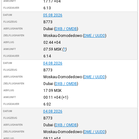
17:17
+04
ANKUNFT
6:13
FLUGDAUER
05.08.2026
DATUM
B773
FLUGZEUG
Dubai
(
DXB / OMDB
)
ABFLUGHAFEN
Moskau-Domodedowo
(
DME / UUDD
)
ZIELFLUGHAFEN
02:44
+04
ABFLUG
07:59
MSK
(
?
)
ANKUNFT
6:14
FLUGDAUER
04.08.2026
DATUM
B773
FLUGZEUG
Moskau-Domodedowo
(
DME / UUDD
)
ABFLUGHAFEN
Dubai
(
DXB / OMDB
)
ZIELFLUGHAFEN
17:09
MSK
ABFLUG
00:11
+04
(+1)
ANKUNFT
6:02
FLUGDAUER
04.08.2026
DATUM
B773
FLUGZEUG
Dubai
(
DXB / OMDB
)
ABFLUGHAFEN
Moskau-Domodedowo
(
DME / UUDD
)
ZIELFLUGHAFEN
09:11
+04
ABFLUG