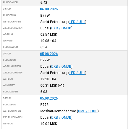
6:42
FLUGDAUER
06.08.2026
DATUM
B77W
FLUGZEUG
Sankt Petersburg
(
LED / ULLI
)
ABFLUGHAFEN
Dubai
(
DXB / OMDB
)
ZIELFLUGHAFEN
02:54
MSK
ABFLUG
10:08
+04
ANKUNFT
6:14
FLUGDAUER
05.08.2026
DATUM
B77W
FLUGZEUG
Dubai
(
DXB / OMDB
)
ABFLUGHAFEN
Sankt Petersburg
(
LED / ULLI
)
ZIELFLUGHAFEN
19:28
+04
ABFLUG
00:31
MSK
(+1)
ANKUNFT
6:03
FLUGDAUER
05.08.2026
DATUM
B773
FLUGZEUG
Moskau-Domodedowo
(
DME / UUDD
)
ABFLUGHAFEN
Dubai
(
DXB / OMDB
)
ZIELFLUGHAFEN
10:04
MSK
ABFLUG