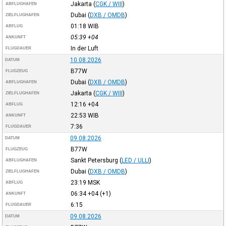
Jakarta
(
CGK / WIII
)
ABFLUGHAFEN
Dubai
(
DXB / OMDB
)
ZIELFLUGHAFEN
01:18
WIB
ABFLUG
05:39
+04
ANKUNFT
In der Luft
FLUGDAUER
10.08.2026
DATUM
B77W
FLUGZEUG
Dubai
(
DXB / OMDB
)
ABFLUGHAFEN
Jakarta
(
CGK / WIII
)
ZIELFLUGHAFEN
12:16
+04
ABFLUG
22:53
WIB
ANKUNFT
7:36
FLUGDAUER
09.08.2026
DATUM
B77W
FLUGZEUG
Sankt Petersburg
(
LED / ULLI
)
ABFLUGHAFEN
Dubai
(
DXB / OMDB
)
ZIELFLUGHAFEN
23:19
MSK
ABFLUG
06:34
+04
(+1)
ANKUNFT
6:15
FLUGDAUER
09.08.2026
DATUM