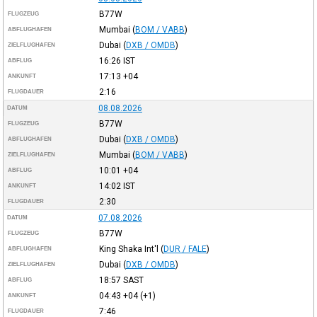
B77W
FLUGZEUG
Mumbai
(
BOM / VABB
)
ABFLUGHAFEN
Dubai
(
DXB / OMDB
)
ZIELFLUGHAFEN
16:26
IST
ABFLUG
17:13
+04
ANKUNFT
2:16
FLUGDAUER
08.08.2026
DATUM
B77W
FLUGZEUG
Dubai
(
DXB / OMDB
)
ABFLUGHAFEN
Mumbai
(
BOM / VABB
)
ZIELFLUGHAFEN
10:01
+04
ABFLUG
14:02
IST
ANKUNFT
2:30
FLUGDAUER
07.08.2026
DATUM
B77W
FLUGZEUG
King Shaka Int'l
(
DUR / FALE
)
ABFLUGHAFEN
Dubai
(
DXB / OMDB
)
ZIELFLUGHAFEN
18:57
SAST
ABFLUG
04:43
+04
(+1)
ANKUNFT
7:46
FLUGDAUER