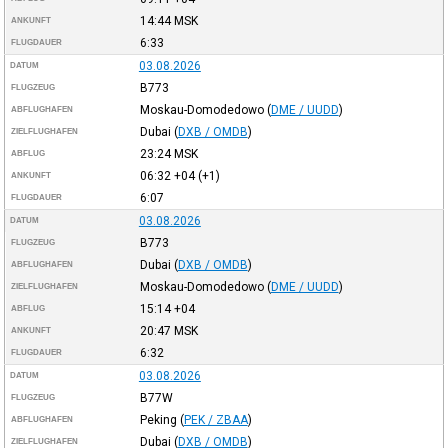
14:44
MSK
ANKUNFT
6:33
FLUGDAUER
03.08.2026
DATUM
B773
FLUGZEUG
Moskau-Domodedowo
(
DME / UUDD
)
ABFLUGHAFEN
Dubai
(
DXB / OMDB
)
ZIELFLUGHAFEN
23:24
MSK
ABFLUG
06:32
+04
(+1)
ANKUNFT
6:07
FLUGDAUER
03.08.2026
DATUM
B773
FLUGZEUG
Dubai
(
DXB / OMDB
)
ABFLUGHAFEN
Moskau-Domodedowo
(
DME / UUDD
)
ZIELFLUGHAFEN
15:14
+04
ABFLUG
20:47
MSK
ANKUNFT
6:32
FLUGDAUER
03.08.2026
DATUM
B77W
FLUGZEUG
Peking
(
PEK / ZBAA
)
ABFLUGHAFEN
Dubai
(
DXB / OMDB
)
ZIELFLUGHAFEN