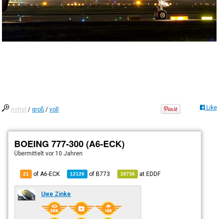
Like
mittel
/
groß
/
voll
BOEING 777-300 (A6-ECK)
Übermittelt
vor 10 Jahren
of A6-ECK
of
B773
at
EDDF
21
12126
18736
Uwe Zinke