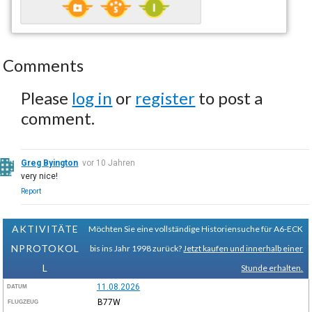
Comments
Please
log in
or
register
to post a
comment.
Greg Byington
vor 10 Jahren
very nice!
Report
AKTIVITÄTE
Möchten Sie eine vollständige Historiensuche für A6-ECK
NPROTOKOL
bis ins Jahr 1998 zurück?
Jetzt kaufen und innerhalb einer
L
Stunde erhalten.
11.08.2026
DATUM
B77W
FLUGZEUG