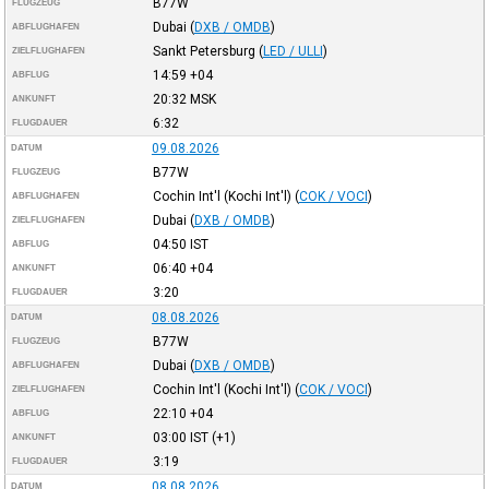
B77W
FLUGZEUG
Dubai
(
DXB / OMDB
)
ABFLUGHAFEN
Sankt Petersburg
(
LED / ULLI
)
ZIELFLUGHAFEN
14:59
+04
ABFLUG
20:32
MSK
ANKUNFT
6:32
FLUGDAUER
09.08.2026
DATUM
B77W
FLUGZEUG
Cochin Int'l (Kochi Int'l)
(
COK / VOCI
)
ABFLUGHAFEN
Dubai
(
DXB / OMDB
)
ZIELFLUGHAFEN
04:50
IST
ABFLUG
06:40
+04
ANKUNFT
3:20
FLUGDAUER
08.08.2026
DATUM
B77W
FLUGZEUG
Dubai
(
DXB / OMDB
)
ABFLUGHAFEN
Cochin Int'l (Kochi Int'l)
(
COK / VOCI
)
ZIELFLUGHAFEN
22:10
+04
ABFLUG
03:00
IST
(+1)
ANKUNFT
3:19
FLUGDAUER
08.08.2026
DATUM