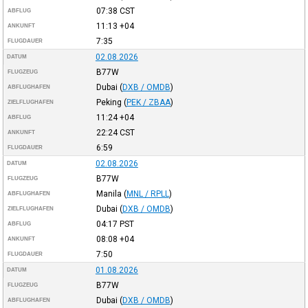
07:38
CST
ABFLUG
11:13
+04
ANKUNFT
7:35
FLUGDAUER
02.08.2026
DATUM
B77W
FLUGZEUG
Dubai
(
DXB / OMDB
)
ABFLUGHAFEN
Peking
(
PEK / ZBAA
)
ZIELFLUGHAFEN
11:24
+04
ABFLUG
22:24
CST
ANKUNFT
6:59
FLUGDAUER
02.08.2026
DATUM
B77W
FLUGZEUG
Manila
(
MNL / RPLL
)
ABFLUGHAFEN
Dubai
(
DXB / OMDB
)
ZIELFLUGHAFEN
04:17
PST
ABFLUG
08:08
+04
ANKUNFT
7:50
FLUGDAUER
01.08.2026
DATUM
B77W
FLUGZEUG
Dubai
(
DXB / OMDB
)
ABFLUGHAFEN