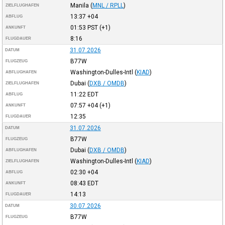
Manila
(
MNL / RPLL
)
ZIELFLUGHAFEN
13:37
+04
ABFLUG
01:53
PST
(+1)
ANKUNFT
8:16
FLUGDAUER
31.07.2026
DATUM
B77W
FLUGZEUG
Washington-Dulles-Intl
(
KIAD
)
ABFLUGHAFEN
Dubai
(
DXB / OMDB
)
ZIELFLUGHAFEN
11:22
EDT
ABFLUG
07:57
+04
(+1)
ANKUNFT
12:35
FLUGDAUER
31.07.2026
DATUM
B77W
FLUGZEUG
Dubai
(
DXB / OMDB
)
ABFLUGHAFEN
Washington-Dulles-Intl
(
KIAD
)
ZIELFLUGHAFEN
02:30
+04
ABFLUG
08:43
EDT
ANKUNFT
14:13
FLUGDAUER
30.07.2026
DATUM
B77W
FLUGZEUG