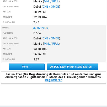
Manila
(
MNL / RPLL
)
ABFLUGHAFEN
Dubai
(
DXB / OMDB
)
ZIELFLUGHAFEN
18:39
PST
ABFLUG
22:23
+04
ANKUNFT
7:44
FLUGDAUER
30.07.2026
DATUM
B77W
FLUGZEUG
Dubai
(
DXB / OMDB
)
ABFLUGHAFEN
Manila
(
MNL / RPLL
)
ZIELFLUGHAFEN
03:48
+04
ABFLUG
16:26
PST
ANKUNFT
8:37
FLUGDAUER
Mehr →
A6ECK Excel Flughistorie kaufen →
Basisnutzer (Die Registrierung als Basisnutzer ist kostenlos und ganz
einfach!) haben Zugriff auf die Historie der zurückliegenden 3 months.
Registrieren