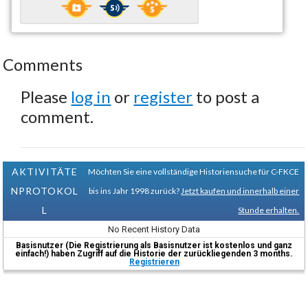
Comments
Please
log in
or
register
to post a
comment.
AKTIVITÄTE
Möchten Sie eine vollständige Historiensuche für C-FKCE
NPROTOKOL
bis ins Jahr 1998 zurück?
Jetzt kaufen und innerhalb einer
L
Stunde erhalten.
No Recent History Data
Basisnutzer (Die Registrierung als Basisnutzer ist kostenlos und ganz
einfach!) haben Zugriff auf die Historie der zurückliegenden 3 months.
Registrieren