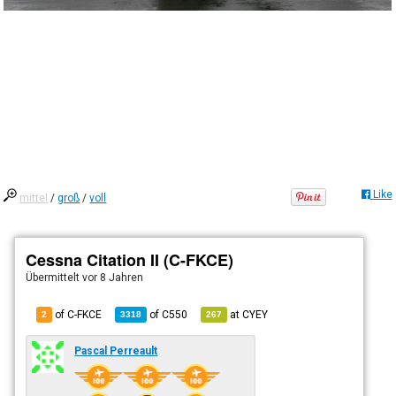
Like
mittel
/
groß
/
voll
Cessna Citation II (C-FKCE)
Übermittelt
vor 8 Jahren
of C-FKCE
of
C550
at
CYEY
2
3318
267
Pascal Perreault