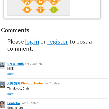
Comments
Please
log in
or
register
to post a
comment.
Chris Partin
vor 7 Jahren
NICE
Report
太田 知明
Photo Uploader
vor 7 Jahren
Thnak you, Chris.
Report
Leon Kay
vor 7 Jahren
Great photo.