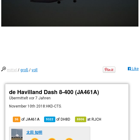
Like
mittel
/
groß
/
voll
de Havilland Dash 8-400 (JA461A)
Übermittelt
vor 7 Jahren
November 10th 2018:HKD-CTS.
of JA461A
of
DH8D
at
RJCH
36
9322
8806
太田 知明