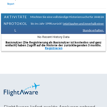
Report
AKTIVITÄTE
Möchten Sie eine vollständige Historiensuche für JA461A
NPROTOKOL
bis ins Jahr 1998 zurück?
Jetzt kaufen und innerhalb einer
L
Stunde erhalten.
No Recent History Data
Basisnutzer (Die Registrierung als Basisnutzer ist kostenlos und ganz
einfach!) haben Zugriff auf die Historie der zurückliegenden 3 months.
Registrieren