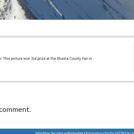
his picture won 3rd prize at the Shasta County Fair in
 comment.
Möchten Sie eine vollständige Historiensuche für N57RS bis i