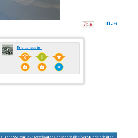
Like
Eric Lancaster
ns Jahr 1998 zurück?
Jetzt kaufen und innerhalb einer Stunde erhalten.