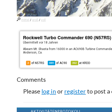
mittel
/
groß
/
voll
Rockwell Turbo Commander 690 (N57RS)
Übermittelt
vor 18 Jahren
Abeam Mt. Shasta from 16000 in an AC690B Turbine Commander. T
Anderson, Ca.
of N57RS
of
AC90
at
KRDD
2
889
362
Comments
Please
log in
or
register
to post a
AKTIVITÄTENPROTOKOLL