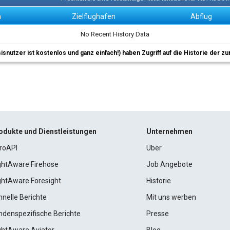
n
Zielflughafen
Abflug
No Recent History Data
sisnutzer ist kostenlos und ganz einfach!) haben Zugriff auf die Historie der
odukte und Dienstleistungen
Unternehmen
roAPI
Über
ightAware Firehose
Job Angebote
ightAware Foresight
Historie
hnelle Berichte
Mit uns werben
ndenspezifische Berichte
Presse