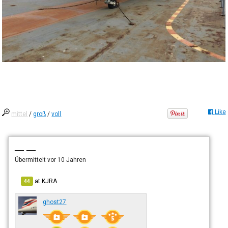
Like
mittel
/
groß
/
voll
— —
Übermittelt
vor 10 Jahren
at
KJRA
44
ghost27