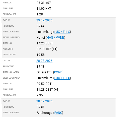
08:31
+07
ABFLUG
11:00
HKT
ANKUNFT
1:28
FLUGDAUER
29.07.2026
DATUM
B744
FLUGZEUG
Luxemburg
(
LUX / ELLX
)
ABFLUGHAFEN
Hanoi
(
HAN / VVNB
)
ZIELFLUGHAFEN
14:20
CEST
ABFLUG
06:19
+07
(+1)
ANKUNFT
10:58
FLUGDAUER
28.07.2026
DATUM
B748
FLUGZEUG
O’Hare Int'l
(
KORD
)
ABFLUGHAFEN
Luxemburg
(
LUX / ELLX
)
ZIELFLUGHAFEN
20:52
CDT
ABFLUG
11:28
CEST
(+1)
ANKUNFT
7:35
FLUGDAUER
28.07.2026
DATUM
B748
FLUGZEUG
Anchorage
(
PANC
)
ABFLUGHAFEN