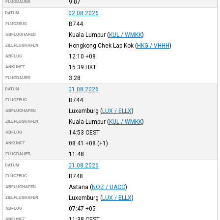
9:07
FLUGDAUER
02.08.2026
DATUM
B744
FLUGZEUG
Kuala Lumpur
(
KUL / WMKK
)
ABFLUGHAFEN
Hongkong Chek Lap Kok
(
HKG / VHHH
)
ZIELFLUGHAFEN
12:10
+08
ABFLUG
15:39
HKT
ANKUNFT
3:28
FLUGDAUER
01.08.2026
DATUM
B744
FLUGZEUG
Luxemburg
(
LUX / ELLX
)
ABFLUGHAFEN
Kuala Lumpur
(
KUL / WMKK
)
ZIELFLUGHAFEN
14:53
CEST
ABFLUG
08:41
+08
(+1)
ANKUNFT
11:48
FLUGDAUER
01.08.2026
DATUM
B748
FLUGZEUG
Astana
(
NQZ / UACC
)
ABFLUGHAFEN
Luxemburg
(
LUX / ELLX
)
ZIELFLUGHAFEN
07:47
+05
ABFLUG
11:38
CEST
ANKUNFT