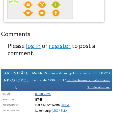
Comments
Please
log in
or
register
to post a
comment.
AKTIVITÄTE
Möchten Sie eine vollständige Historiensuche für LX-VCD
NPROTOKOL
bis ins Jahr 1998 zurück?
Jetzt kaufen und innerhalb einer
L
Stunde erhalten.
09.08.2026
DATUM
B748
FLUGZEUG
Dallas/Fort Worth
(
KDFW
)
ABFLUGHAFEN
Luxemburg
(
LUX / ELLX
)
ZIELFLUGHAFEN