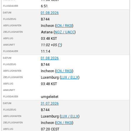
6:51
FLUGDAUER
01.08.2026
DATUM
B744
FLUGZEUG
Incheon
(
ICN / RKSI
)
ABFLUGHAFEN
Astana
(
NQZ / UACC
)
ZIELFLUGHAFEN
03:48
KST
ABFLUG
11:02
+05
(
?
)
ANKUNFT
11:14
FLUGDAUER
01.08.2026
DATUM
B744
FLUGZEUG
Incheon
(
ICN / RKSI
)
ABFLUGHAFEN
Luxemburg
(
LUX / ELLX
)
ZIELFLUGHAFEN
03:48
KST
ABFLUG
ANKUNFT
umgeleitet
FLUGDAUER
31.07.2026
DATUM
B744
FLUGZEUG
Luxemburg
(
LUX / ELLX
)
ABFLUGHAFEN
Incheon
(
ICN / RKSI
)
ZIELFLUGHAFEN
07:20
CEST
ABFLUG