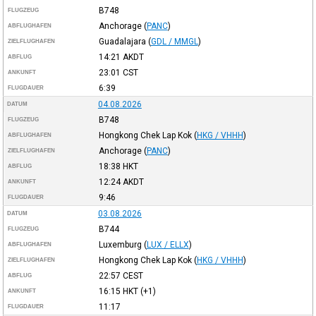
B748
FLUGZEUG
Anchorage
(
PANC
)
ABFLUGHAFEN
Guadalajara
(
GDL / MMGL
)
ZIELFLUGHAFEN
14:21
AKDT
ABFLUG
23:01
CST
ANKUNFT
6:39
FLUGDAUER
04.08.2026
DATUM
B748
FLUGZEUG
Hongkong Chek Lap Kok
(
HKG / VHHH
)
ABFLUGHAFEN
Anchorage
(
PANC
)
ZIELFLUGHAFEN
18:38
HKT
ABFLUG
12:24
AKDT
ANKUNFT
9:46
FLUGDAUER
03.08.2026
DATUM
B744
FLUGZEUG
Luxemburg
(
LUX / ELLX
)
ABFLUGHAFEN
Hongkong Chek Lap Kok
(
HKG / VHHH
)
ZIELFLUGHAFEN
22:57
CEST
ABFLUG
16:15
HKT
(+1)
ANKUNFT
11:17
FLUGDAUER