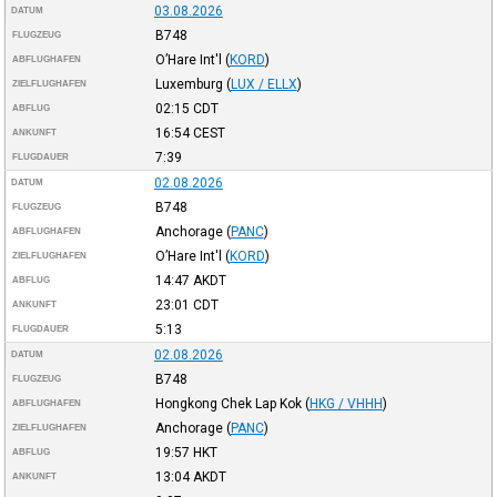
03.08.2026
DATUM
B748
FLUGZEUG
O’Hare Int'l
(
KORD
)
ABFLUGHAFEN
Luxemburg
(
LUX / ELLX
)
ZIELFLUGHAFEN
02:15
CDT
ABFLUG
16:54
CEST
ANKUNFT
7:39
FLUGDAUER
02.08.2026
DATUM
B748
FLUGZEUG
Anchorage
(
PANC
)
ABFLUGHAFEN
O’Hare Int'l
(
KORD
)
ZIELFLUGHAFEN
14:47
AKDT
ABFLUG
23:01
CDT
ANKUNFT
5:13
FLUGDAUER
02.08.2026
DATUM
B748
FLUGZEUG
Hongkong Chek Lap Kok
(
HKG / VHHH
)
ABFLUGHAFEN
Anchorage
(
PANC
)
ZIELFLUGHAFEN
19:57
HKT
ABFLUG
13:04
AKDT
ANKUNFT