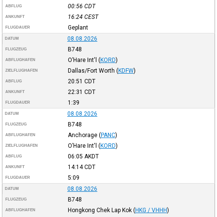
00:56
CDT
ABFLUG
16:24
CEST
ANKUNFT
Geplant
FLUGDAUER
08.08.2026
DATUM
B748
FLUGZEUG
O’Hare Int'l
(
KORD
)
ABFLUGHAFEN
Dallas/Fort Worth
(
KDFW
)
ZIELFLUGHAFEN
20:51
CDT
ABFLUG
22:31
CDT
ANKUNFT
1:39
FLUGDAUER
08.08.2026
DATUM
B748
FLUGZEUG
Anchorage
(
PANC
)
ABFLUGHAFEN
O’Hare Int'l
(
KORD
)
ZIELFLUGHAFEN
06:05
AKDT
ABFLUG
14:14
CDT
ANKUNFT
5:09
FLUGDAUER
08.08.2026
DATUM
B748
FLUGZEUG
Hongkong Chek Lap Kok
(
HKG / VHHH
)
ABFLUGHAFEN