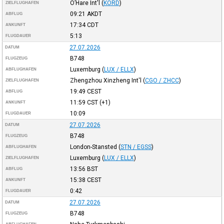
O’Hare Int'l
(
KORD
)
ZIELFLUGHAFEN
09:21
AKDT
ABFLUG
17:34
CDT
ANKUNFT
5:13
FLUGDAUER
27.07.2026
DATUM
B748
FLUGZEUG
Luxemburg
(
LUX / ELLX
)
ABFLUGHAFEN
Zhengzhou Xinzheng Int'l
(
CGO / ZHCC
)
ZIELFLUGHAFEN
19:49
CEST
ABFLUG
11:59
CST
(+1)
ANKUNFT
10:09
FLUGDAUER
27.07.2026
DATUM
B748
FLUGZEUG
London-Stansted
(
STN / EGSS
)
ABFLUGHAFEN
Luxemburg
(
LUX / ELLX
)
ZIELFLUGHAFEN
13:56
BST
ABFLUG
15:38
CEST
ANKUNFT
0:42
FLUGDAUER
27.07.2026
DATUM
B748
FLUGZEUG