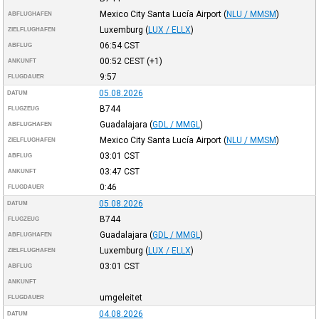
Mexico City Santa Lucía Airport
(
NLU / MMSM
)
ABFLUGHAFEN
Luxemburg
(
LUX / ELLX
)
ZIELFLUGHAFEN
06:54
CST
ABFLUG
00:52
CEST
(+1)
ANKUNFT
9:57
FLUGDAUER
05.08.2026
DATUM
B744
FLUGZEUG
Guadalajara
(
GDL / MMGL
)
ABFLUGHAFEN
Mexico City Santa Lucía Airport
(
NLU / MMSM
)
ZIELFLUGHAFEN
03:01
CST
ABFLUG
03:47
CST
ANKUNFT
0:46
FLUGDAUER
05.08.2026
DATUM
B744
FLUGZEUG
Guadalajara
(
GDL / MMGL
)
ABFLUGHAFEN
Luxemburg
(
LUX / ELLX
)
ZIELFLUGHAFEN
03:01
CST
ABFLUG
ANKUNFT
umgeleitet
FLUGDAUER
04.08.2026
DATUM