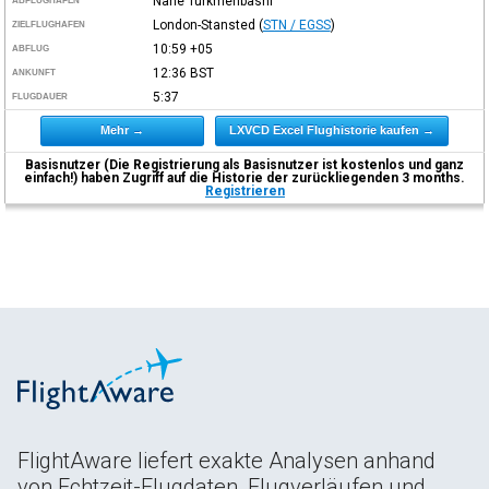
Nahe Turkmenbashi
ABFLUGHAFEN
London-Stansted
(
STN / EGSS
)
ZIELFLUGHAFEN
10:59
+05
ABFLUG
12:36
BST
ANKUNFT
5:37
FLUGDAUER
Mehr →
LXVCD Excel Flughistorie kaufen →
Basisnutzer (Die Registrierung als Basisnutzer ist kostenlos und ganz
einfach!) haben Zugriff auf die Historie der zurückliegenden 3 months.
Registrieren
FlightAware liefert exakte Analysen anhand
von Echtzeit-Flugdaten, Flugverläufen und