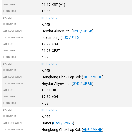
01:17
KST
(+1)
ANKUNFT
10:56
FLUGDAUER
30.07.2026
DATUM
B748
FLUGZEUG
Heydar Aliyev Int'l
(
GYD / UBBB
)
ABFLUGHAFEN
Luxemburg
(
LUX / ELLX
)
ZIELFLUGHAFEN
18:48
+04
ABFLUG
21:23
CEST
ANKUNFT
4:34
FLUGDAUER
30.07.2026
DATUM
B748
FLUGZEUG
Hongkong Chek Lap Kok
(
HKG / VHHH
)
ABFLUGHAFEN
Heydar Aliyev Int'l
(
GYD / UBBB
)
ZIELFLUGHAFEN
13:51
HKT
ABFLUG
17:30
+04
ANKUNFT
7:38
FLUGDAUER
30.07.2026
DATUM
B744
FLUGZEUG
Hanoi
(
HAN / VVNB
)
ABFLUGHAFEN
Hongkong Chek Lap Kok
(
HKG / VHHH
)
ZIELFLUGHAFEN