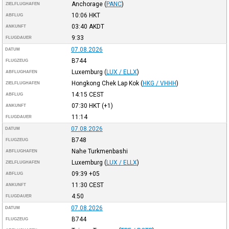
Anchorage
(
PANC
)
ZIELFLUGHAFEN
10:06
HKT
ABFLUG
03:40
AKDT
ANKUNFT
9:33
FLUGDAUER
07.08.2026
DATUM
B744
FLUGZEUG
Luxemburg
(
LUX / ELLX
)
ABFLUGHAFEN
Hongkong Chek Lap Kok
(
HKG / VHHH
)
ZIELFLUGHAFEN
14:15
CEST
ABFLUG
07:30
HKT
(+1)
ANKUNFT
11:14
FLUGDAUER
07.08.2026
DATUM
B748
FLUGZEUG
Nahe Turkmenbashi
ABFLUGHAFEN
Luxemburg
(
LUX / ELLX
)
ZIELFLUGHAFEN
09:39
+05
ABFLUG
11:30
CEST
ANKUNFT
4:50
FLUGDAUER
07.08.2026
DATUM
B744
FLUGZEUG