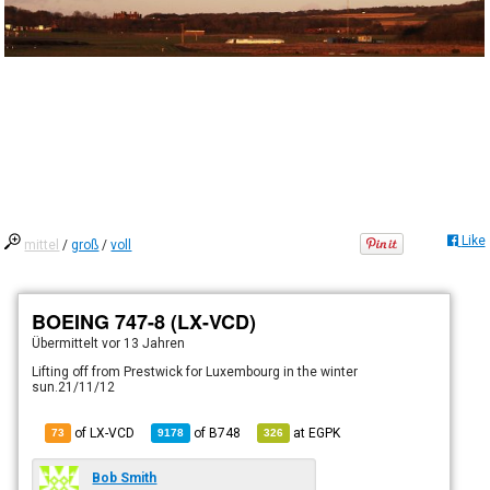
Like
mittel
/
groß
/
voll
BOEING 747-8 (LX-VCD)
Übermittelt
vor 13 Jahren
Lifting off from Prestwick for Luxembourg in the winter
sun.21/11/12
of LX-VCD
of
B748
at
EGPK
73
9178
326
Bob Smith