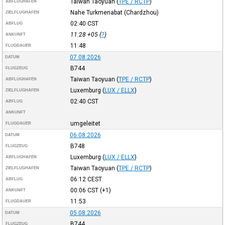
Taiwan Taoyuan
(
TPE / RCTP
)
ABFLUGHAFEN
Nahe Turkmenabat (Chardzhou)
ZIELFLUGHAFEN
02:40
CST
ABFLUG
11:28
+05
(
?
)
ANKUNFT
11:48
FLUGDAUER
07.08.2026
DATUM
B744
FLUGZEUG
Taiwan Taoyuan
(
TPE / RCTP
)
ABFLUGHAFEN
Luxemburg
(
LUX / ELLX
)
ZIELFLUGHAFEN
02:40
CST
ABFLUG
ANKUNFT
umgeleitet
FLUGDAUER
06.08.2026
DATUM
B748
FLUGZEUG
Luxemburg
(
LUX / ELLX
)
ABFLUGHAFEN
Taiwan Taoyuan
(
TPE / RCTP
)
ZIELFLUGHAFEN
06:12
CEST
ABFLUG
00:06
CST
(+1)
ANKUNFT
11:53
FLUGDAUER
05.08.2026
DATUM
B744
FLUGZEUG