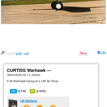
Like
mittel
/
groß
/
voll
CURTISS Warhawk —
Übermittelt
vor 12 Jahren
P-40 Warhawk taxing at a CAF Air Show
of
P40
at
KHRL
450
49
CB Hitchens