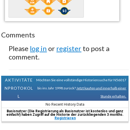
Comments
Please
log in
or
register
to post a
comment.
AKTIVITÄTE
Möchten Sie eine vollständige Historiensuche für N56017
NPROTOKOL
bis ins Jahr 1998 zurück?
Jetzt kaufen und innerhalb einer
L
Stunde erhalten.
No Recent History Data
Basisnutzer (Die Registrierung als Basisnutzer ist kostenlos und ganz
einfach!) haben Zugriff auf die Historie der zurückliegenden 3 months.
Registrieren