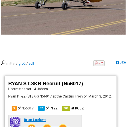
Like
mittel
/
groß
/
voll
RYAN ST-3KR Recruit (N56017)
Übermittelt
vor 14 Jahren
Ryan PT-22 (ST3KR) N56017 at the Cactus Fly-in on March 3, 2012.
of N56017
of
PT22
at
KCGZ
9
62
281
Brian Lockett