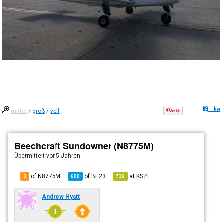
Like
mittel
/
groß
/
voll
Beechcraft Sundowner (N8775M)
Übermittelt
vor 5 Jahren
of N8775M
of
BE23
at
KSZL
3
600
736
Andrew Hyatt