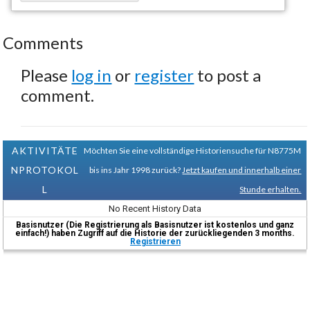
Comments
Please
log in
or
register
to post a
comment.
AKTIVITÄTE
Möchten Sie eine vollständige Historiensuche für N8775M
NPROTOKOL
bis ins Jahr 1998 zurück?
Jetzt kaufen und innerhalb einer
L
Stunde erhalten.
No Recent History Data
Basisnutzer (Die Registrierung als Basisnutzer ist kostenlos und ganz
einfach!) haben Zugriff auf die Historie der zurückliegenden 3 months.
Registrieren