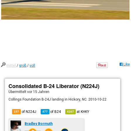
Like
mittel
/
groß
/
voll
Consolidated B-24 Liberator (N224J)
Übermittelt
vor 15 Jahren
Collings Foundation B-24J landing in Hickory, NC. 2010-10-22
of N224J
of
B24
at
KHKY
197
477
4167
Bradley Bormuth