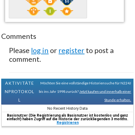
Comments
Please
log in
or
register
to post a
comment.
AKTIVITÄTE
Möchten Sie eine vollständige Historiensuche für N224J
NPROTOKOL
bis ins Jahr 1998 zurück?
Jetzt kaufen und innerhalb einer
L
Stunde erhalten.
No Recent History Data
Basisnutzer (Die Registrierung als Basisnutzer ist kostenlos und ganz
einfach!) haben Zugriff auf die Historie der zurückliegenden 3 months.
Registrieren