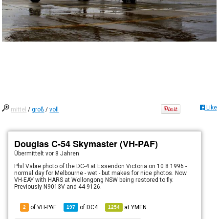
Like
mittel
/
groß
/
voll
Douglas C-54 Skymaster (VH-PAF)
Übermittelt
vor 8 Jahren
Phil Vabre photo of the DC-4 at Essendon Victoria on 10 8 1996 -
normal day for Melbourne - wet - but makes for nice photos. Now
VH-EAY with HARS at Wollongong NSW being restored to fly.
Previously N9013V and 44-9126.
of VH-PAF
of
DC4
at
YMEN
2
197
1254