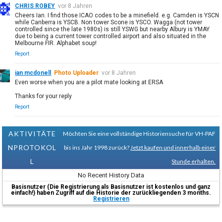
CHRIS ROBEY
vor 8 Jahren
Cheers Ian. I find those ICAO codes to be a minefield. e.g. Camden is YSCN
while Canberra is YSCB. Non tower Scone is YSCO. Wagga (not tower
controlled since the late 1980s) is still YSWG but nearby Albury is YMAY
due to being a current tower controlled airport and also situated in the
Melbourne FIR. Alphabet soup!
Report
ian mcdonell
Photo Uploader
vor 8 Jahren
Even worse when you are a pilot mate looking at ERSA
Thanks for your reply
Report
AKTIVITÄTE
Möchten Sie eine vollständige Historiensuche für VH-PAF
NPROTOKOL
bis ins Jahr 1998 zurück?
Jetzt kaufen und innerhalb einer
L
Stunde erhalten.
No Recent History Data
Basisnutzer (Die Registrierung als Basisnutzer ist kostenlos und ganz
einfach!) haben Zugriff auf die Historie der zurückliegenden 3 months.
Registrieren