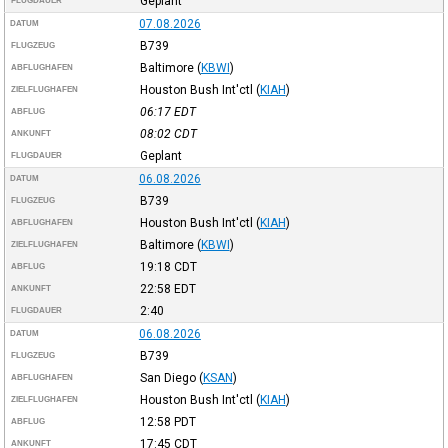
Geplant
FLUGDAUER
07.08.2026
DATUM
B739
FLUGZEUG
Baltimore
(
KBWI
)
ABFLUGHAFEN
Houston Bush Int'ctl
(
KIAH
)
ZIELFLUGHAFEN
06:17
EDT
ABFLUG
08:02
CDT
ANKUNFT
Geplant
FLUGDAUER
06.08.2026
DATUM
B739
FLUGZEUG
Houston Bush Int'ctl
(
KIAH
)
ABFLUGHAFEN
Baltimore
(
KBWI
)
ZIELFLUGHAFEN
19:18
CDT
ABFLUG
22:58
EDT
ANKUNFT
2:40
FLUGDAUER
06.08.2026
DATUM
B739
FLUGZEUG
San Diego
(
KSAN
)
ABFLUGHAFEN
Houston Bush Int'ctl
(
KIAH
)
ZIELFLUGHAFEN
12:58
PDT
ABFLUG
17:45
CDT
ANKUNFT