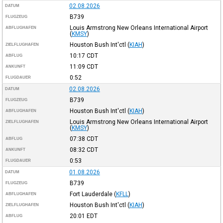
02.08.2026
DATUM
B739
FLUGZEUG
Louis Armstrong New Orleans International Airport
ABFLUGHAFEN
(
KMSY
)
Houston Bush Int'ctl
(
KIAH
)
ZIELFLUGHAFEN
10:17
CDT
ABFLUG
11:09
CDT
ANKUNFT
0:52
FLUGDAUER
02.08.2026
DATUM
B739
FLUGZEUG
Houston Bush Int'ctl
(
KIAH
)
ABFLUGHAFEN
Louis Armstrong New Orleans International Airport
ZIELFLUGHAFEN
(
KMSY
)
07:38
CDT
ABFLUG
08:32
CDT
ANKUNFT
0:53
FLUGDAUER
01.08.2026
DATUM
B739
FLUGZEUG
Fort Lauderdale
(
KFLL
)
ABFLUGHAFEN
Houston Bush Int'ctl
(
KIAH
)
ZIELFLUGHAFEN
20:01
EDT
ABFLUG