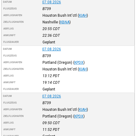
07.08.2026
DATUM
B739
FLUGZEUG
Houston Bush Int'ctl
(
KIAH
)
ABFLUGHAFEN
Nashville
(
KBNA
)
ZIELFLUGHAFEN
20:55
CDT
ABFLUG
22:36
CDT
ANKUNFT
Geplant
FLUGDAUER
07.08.2026
DATUM
B739
FLUGZEUG
Portland (Oregon)
(
KPDX
)
ABFLUGHAFEN
Houston Bush Int'ctl
(
KIAH
)
ZIELFLUGHAFEN
13:12
PDT
ABFLUG
19:14
CDT
ANKUNFT
Geplant
FLUGDAUER
07.08.2026
DATUM
B739
FLUGZEUG
Houston Bush Int'ctl
(
KIAH
)
ABFLUGHAFEN
Portland (Oregon)
(
KPDX
)
ZIELFLUGHAFEN
09:50
CDT
ABFLUG
11:52
PDT
ANKUNFT