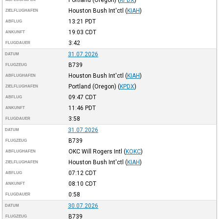
Houston Bush Int'ctl
(
KIAH
)
ZIELFLUGHAFEN
13:21
PDT
ABFLUG
19:03
CDT
ANKUNFT
3:42
FLUGDAUER
31.07.2026
DATUM
B739
FLUGZEUG
Houston Bush Int'ctl
(
KIAH
)
ABFLUGHAFEN
Portland (Oregon)
(
KPDX
)
ZIELFLUGHAFEN
09:47
CDT
ABFLUG
11:46
PDT
ANKUNFT
3:58
FLUGDAUER
31.07.2026
DATUM
B739
FLUGZEUG
OKC Will Rogers Intl
(
KOKC
)
ABFLUGHAFEN
Houston Bush Int'ctl
(
KIAH
)
ZIELFLUGHAFEN
07:12
CDT
ABFLUG
08:10
CDT
ANKUNFT
0:58
FLUGDAUER
30.07.2026
DATUM
B739
FLUGZEUG