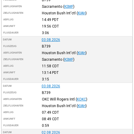
Sacramento
(
KSMF
)
ABFLUGHAFEN
Houston Bush Int'ctl
(
KIAH
)
ZIELFLUGHAFEN
14:49
PDT
ABFLUG
19:56
CDT
ANKUNFT
3:06
FLUGDAUER
03.08.2026
DATUM
B739
FLUGZEUG
Houston Bush Int'ctl
(
KIAH
)
ABFLUGHAFEN
Sacramento
(
KSMF
)
ZIELFLUGHAFEN
11:58
CDT
ABFLUG
13:14
PDT
ANKUNFT
3:15
FLUGDAUER
03.08.2026
DATUM
B739
FLUGZEUG
OKC Will Rogers Intl
(
KOKC
)
ABFLUGHAFEN
Houston Bush Int'ctl
(
KIAH
)
ZIELFLUGHAFEN
07:49
CDT
ABFLUG
08:49
CDT
ANKUNFT
0:59
FLUGDAUER
02.08.2026
DATUM