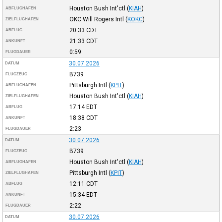
Houston Bush Int'ctl
(
KIAH
)
ABFLUGHAFEN
OKC Will Rogers Intl
(
KOKC
)
ZIELFLUGHAFEN
20:33
CDT
ABFLUG
21:33
CDT
ANKUNFT
0:59
FLUGDAUER
30.07.2026
DATUM
B739
FLUGZEUG
Pittsburgh Intl
(
KPIT
)
ABFLUGHAFEN
Houston Bush Int'ctl
(
KIAH
)
ZIELFLUGHAFEN
17:14
EDT
ABFLUG
18:38
CDT
ANKUNFT
2:23
FLUGDAUER
30.07.2026
DATUM
B739
FLUGZEUG
Houston Bush Int'ctl
(
KIAH
)
ABFLUGHAFEN
Pittsburgh Intl
(
KPIT
)
ZIELFLUGHAFEN
12:11
CDT
ABFLUG
15:34
EDT
ANKUNFT
2:22
FLUGDAUER
30.07.2026
DATUM