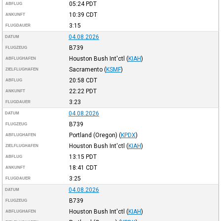
05:24
PDT
ABFLUG
10:39
CDT
ANKUNFT
3:15
FLUGDAUER
04.08.2026
DATUM
B739
FLUGZEUG
Houston Bush Int'ctl
(
KIAH
)
ABFLUGHAFEN
Sacramento
(
KSMF
)
ZIELFLUGHAFEN
20:58
CDT
ABFLUG
22:22
PDT
ANKUNFT
3:23
FLUGDAUER
04.08.2026
DATUM
B739
FLUGZEUG
Portland (Oregon)
(
KPDX
)
ABFLUGHAFEN
Houston Bush Int'ctl
(
KIAH
)
ZIELFLUGHAFEN
13:15
PDT
ABFLUG
18:41
CDT
ANKUNFT
3:25
FLUGDAUER
04.08.2026
DATUM
B739
FLUGZEUG
Houston Bush Int'ctl
(
KIAH
)
ABFLUGHAFEN