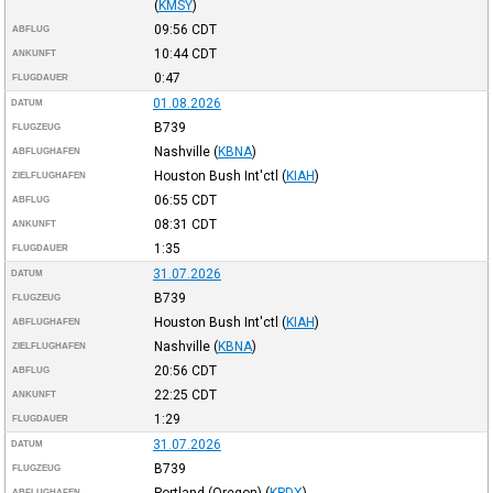
(
KMSY
)
09:56
CDT
ABFLUG
10:44
CDT
ANKUNFT
0:47
FLUGDAUER
01.08.2026
DATUM
B739
FLUGZEUG
Nashville
(
KBNA
)
ABFLUGHAFEN
Houston Bush Int'ctl
(
KIAH
)
ZIELFLUGHAFEN
06:55
CDT
ABFLUG
08:31
CDT
ANKUNFT
1:35
FLUGDAUER
31.07.2026
DATUM
B739
FLUGZEUG
Houston Bush Int'ctl
(
KIAH
)
ABFLUGHAFEN
Nashville
(
KBNA
)
ZIELFLUGHAFEN
20:56
CDT
ABFLUG
22:25
CDT
ANKUNFT
1:29
FLUGDAUER
31.07.2026
DATUM
B739
FLUGZEUG
Portland (Oregon)
(
KPDX
)
ABFLUGHAFEN