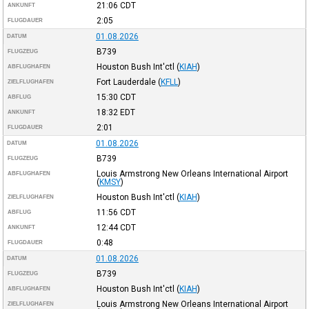
21:06
CDT
ANKUNFT
2:05
FLUGDAUER
01.08.2026
DATUM
B739
FLUGZEUG
Houston Bush Int'ctl
(
KIAH
)
ABFLUGHAFEN
Fort Lauderdale
(
KFLL
)
ZIELFLUGHAFEN
15:30
CDT
ABFLUG
18:32
EDT
ANKUNFT
2:01
FLUGDAUER
01.08.2026
DATUM
B739
FLUGZEUG
Louis Armstrong New Orleans International Airport
ABFLUGHAFEN
(
KMSY
)
Houston Bush Int'ctl
(
KIAH
)
ZIELFLUGHAFEN
11:56
CDT
ABFLUG
12:44
CDT
ANKUNFT
0:48
FLUGDAUER
01.08.2026
DATUM
B739
FLUGZEUG
Houston Bush Int'ctl
(
KIAH
)
ABFLUGHAFEN
Louis Armstrong New Orleans International Airport
ZIELFLUGHAFEN