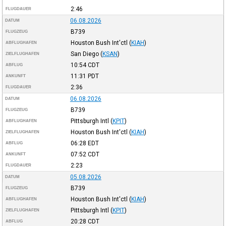
2:46
FLUGDAUER
06.08.2026
DATUM
B739
FLUGZEUG
Houston Bush Int'ctl
(
KIAH
)
ABFLUGHAFEN
San Diego
(
KSAN
)
ZIELFLUGHAFEN
10:54
CDT
ABFLUG
11:31
PDT
ANKUNFT
2:36
FLUGDAUER
06.08.2026
DATUM
B739
FLUGZEUG
Pittsburgh Intl
(
KPIT
)
ABFLUGHAFEN
Houston Bush Int'ctl
(
KIAH
)
ZIELFLUGHAFEN
06:28
EDT
ABFLUG
07:52
CDT
ANKUNFT
2:23
FLUGDAUER
05.08.2026
DATUM
B739
FLUGZEUG
Houston Bush Int'ctl
(
KIAH
)
ABFLUGHAFEN
Pittsburgh Intl
(
KPIT
)
ZIELFLUGHAFEN
20:28
CDT
ABFLUG