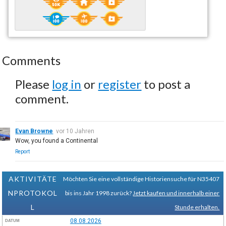
Comments
Please
log in
or
register
to post a
comment.
Evan Browne
vor 10 Jahren
Wow, you found a Continental
Report
AKTIVITÄTE
Möchten Sie eine vollständige Historiensuche für N35407
NPROTOKOL
bis ins Jahr 1998 zurück?
Jetzt kaufen und innerhalb einer
L
Stunde erhalten.
08.08.2026
DATUM