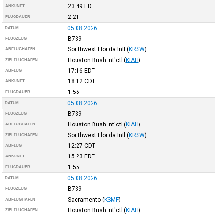
23:49
EDT
ANKUNFT
2:21
FLUGDAUER
05.08.2026
DATUM
B739
FLUGZEUG
Southwest Florida Intl
(
KRSW
)
ABFLUGHAFEN
Houston Bush Int'ctl
(
KIAH
)
ZIELFLUGHAFEN
17:16
EDT
ABFLUG
18:12
CDT
ANKUNFT
1:56
FLUGDAUER
05.08.2026
DATUM
B739
FLUGZEUG
Houston Bush Int'ctl
(
KIAH
)
ABFLUGHAFEN
Southwest Florida Intl
(
KRSW
)
ZIELFLUGHAFEN
12:27
CDT
ABFLUG
15:23
EDT
ANKUNFT
1:55
FLUGDAUER
05.08.2026
DATUM
B739
FLUGZEUG
Sacramento
(
KSMF
)
ABFLUGHAFEN
Houston Bush Int'ctl
(
KIAH
)
ZIELFLUGHAFEN