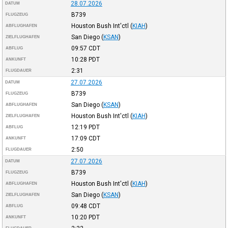
28.07.2026
DATUM
B739
FLUGZEUG
Houston Bush Int'ctl
(
KIAH
)
ABFLUGHAFEN
San Diego
(
KSAN
)
ZIELFLUGHAFEN
09:57
CDT
ABFLUG
10:28
PDT
ANKUNFT
2:31
FLUGDAUER
27.07.2026
DATUM
B739
FLUGZEUG
San Diego
(
KSAN
)
ABFLUGHAFEN
Houston Bush Int'ctl
(
KIAH
)
ZIELFLUGHAFEN
12:19
PDT
ABFLUG
17:09
CDT
ANKUNFT
2:50
FLUGDAUER
27.07.2026
DATUM
B739
FLUGZEUG
Houston Bush Int'ctl
(
KIAH
)
ABFLUGHAFEN
San Diego
(
KSAN
)
ZIELFLUGHAFEN
09:48
CDT
ABFLUG
10:20
PDT
ANKUNFT