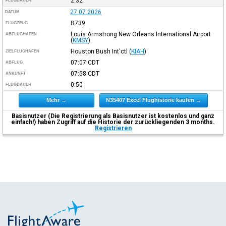
2:32
FLUGDAUER
27.07.2026
DATUM
B739
FLUGZEUG
Louis Armstrong New Orleans International Airport
ABFLUGHAFEN
(
KMSY
)
Houston Bush Int'ctl
(
KIAH
)
ZIELFLUGHAFEN
07:07
CDT
ABFLUG
07:58
CDT
ANKUNFT
0:50
FLUGDAUER
Mehr →
N35407 Excel Flughistorie kaufen →
Basisnutzer (Die Registrierung als Basisnutzer ist kostenlos und ganz
einfach!) haben Zugriff auf die Historie der zurückliegenden 3 months.
Registrieren