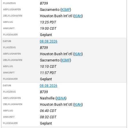
B739
FLUGZEUG
Sacramento
(
KSMF
)
ABFLUGHAFEN
Houston Bush Int'ctl
(
KIAH
)
ZIELFLUGHAFEN
13:25
PDT
ABFLUG
19:00
CDT
ANKUNFT
Geplant
FLUGDAUER
08.08.2026
DATUM
B739
FLUGZEUG
Houston Bush Int'ctl
(
KIAH
)
ABFLUGHAFEN
Sacramento
(
KSMF
)
ZIELFLUGHAFEN
10:10
CDT
ABFLUG
11:57
PDT
ANKUNFT
Geplant
FLUGDAUER
08.08.2026
DATUM
B739
FLUGZEUG
Nashville
(
KBNA
)
ABFLUGHAFEN
Houston Bush Int'ctl
(
KIAH
)
ZIELFLUGHAFEN
06:40
CDT
ABFLUG
08:32
CDT
ANKUNFT
Geplant
FLUGDAUER