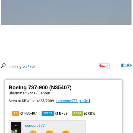
Like
mittel
/
groß
/
voll
Boeing 737-900 (N35407)
Übermittelt
vor 17 Jahren
Seen at KBWI on 4/23/2009.
[ concord977 profile ]
of N35407
of
B739
at
KBWI
26
12208
2934
concord977