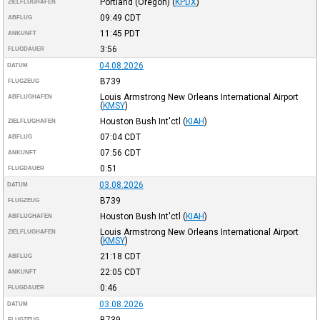
Portland (Oregon)
(
KPDX
)
ZIELFLUGHAFEN
09:49
CDT
ABFLUG
11:45
PDT
ANKUNFT
3:56
FLUGDAUER
04.08.2026
DATUM
B739
FLUGZEUG
Louis Armstrong New Orleans International Airport
ABFLUGHAFEN
(
KMSY
)
Houston Bush Int'ctl
(
KIAH
)
ZIELFLUGHAFEN
07:04
CDT
ABFLUG
07:56
CDT
ANKUNFT
0:51
FLUGDAUER
03.08.2026
DATUM
B739
FLUGZEUG
Houston Bush Int'ctl
(
KIAH
)
ABFLUGHAFEN
Louis Armstrong New Orleans International Airport
ZIELFLUGHAFEN
(
KMSY
)
21:18
CDT
ABFLUG
22:05
CDT
ANKUNFT
0:46
FLUGDAUER
03.08.2026
DATUM
B739
FLUGZEUG