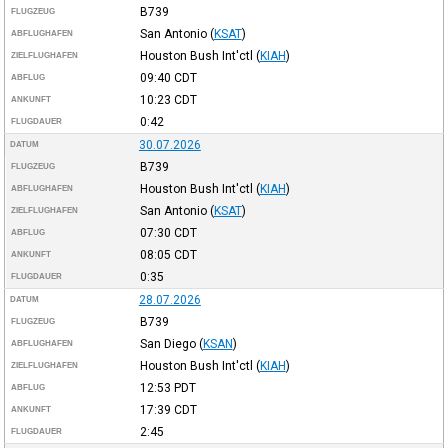
B739
FLUGZEUG
San Antonio
(
KSAT
)
ABFLUGHAFEN
Houston Bush Int'ctl
(
KIAH
)
ZIELFLUGHAFEN
09:40
CDT
ABFLUG
10:23
CDT
ANKUNFT
0:42
FLUGDAUER
30.07.2026
DATUM
B739
FLUGZEUG
Houston Bush Int'ctl
(
KIAH
)
ABFLUGHAFEN
San Antonio
(
KSAT
)
ZIELFLUGHAFEN
07:30
CDT
ABFLUG
08:05
CDT
ANKUNFT
0:35
FLUGDAUER
28.07.2026
DATUM
B739
FLUGZEUG
San Diego
(
KSAN
)
ABFLUGHAFEN
Houston Bush Int'ctl
(
KIAH
)
ZIELFLUGHAFEN
12:53
PDT
ABFLUG
17:39
CDT
ANKUNFT
2:45
FLUGDAUER