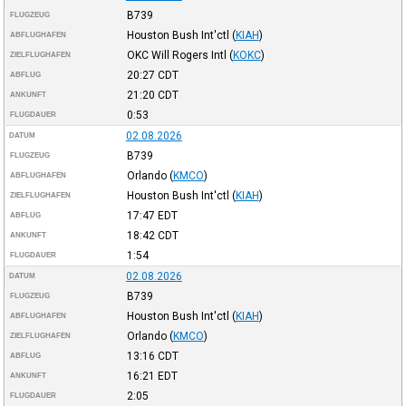
B739
FLUGZEUG
Houston Bush Int'ctl
(
KIAH
)
ABFLUGHAFEN
OKC Will Rogers Intl
(
KOKC
)
ZIELFLUGHAFEN
20:27
CDT
ABFLUG
21:20
CDT
ANKUNFT
0:53
FLUGDAUER
02.08.2026
DATUM
B739
FLUGZEUG
Orlando
(
KMCO
)
ABFLUGHAFEN
Houston Bush Int'ctl
(
KIAH
)
ZIELFLUGHAFEN
17:47
EDT
ABFLUG
18:42
CDT
ANKUNFT
1:54
FLUGDAUER
02.08.2026
DATUM
B739
FLUGZEUG
Houston Bush Int'ctl
(
KIAH
)
ABFLUGHAFEN
Orlando
(
KMCO
)
ZIELFLUGHAFEN
13:16
CDT
ABFLUG
16:21
EDT
ANKUNFT
2:05
FLUGDAUER