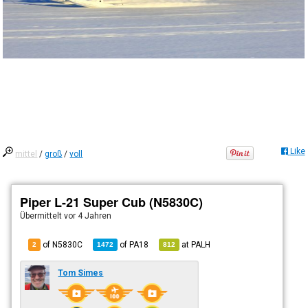
Like
mittel
/
groß
/
voll
Piper L-21 Super Cub (N5830C)
Übermittelt
vor 4 Jahren
of N5830C
of
PA18
at
PALH
2
1472
812
Tom Simes