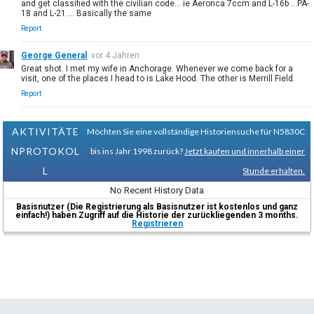
and get classified with the civilian code... ie Aeronca 7ccm and L-16b ...PA-
18 and L-21.... Basically the same
Report
George General
vor 4 Jahren
Great shot. I met my wife in Anchorage. Whenever we come back for a
visit, one of the places I head to is Lake Hood. The other is Merrill Field.
Report
AKTIVITÄTE
Möchten Sie eine vollständige Historiensuche für N5830C
NPROTOKOL
bis ins Jahr 1998 zurück?
Jetzt kaufen und innerhalb einer
L
Stunde erhalten.
No Recent History Data
Basisnutzer (Die Registrierung als Basisnutzer ist kostenlos und ganz
einfach!) haben Zugriff auf die Historie der zurückliegenden 3 months.
Registrieren