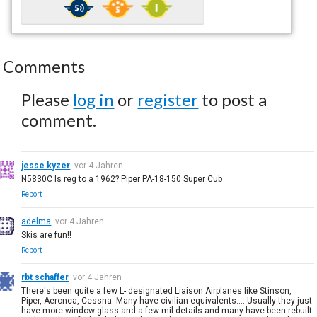
Comments
Please
log in
or
register
to post a
comment.
jesse kyzer
vor 4 Jahren
N5830C Is reg to a 1962? Piper PA-18-150 Super Cub
Report
adelma
vor 4 Jahren
Skis are fun!!
Report
rbt schaffer
vor 4 Jahren
There's been quite a few L- designated Liaison Airplanes like Stinson,
Piper, Aeronca, Cessna. Many have civilian equivalents.... Usually they just
have more window glass and a few mil details and many have been rebuilt