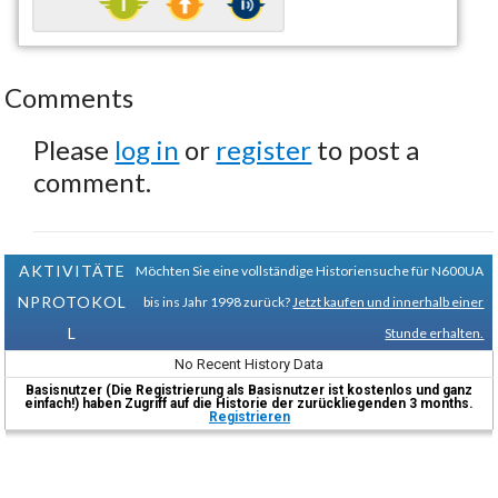
Comments
Please
log in
or
register
to post a
comment.
AKTIVITÄTE
Möchten Sie eine vollständige Historiensuche für N600UA
NPROTOKOL
bis ins Jahr 1998 zurück?
Jetzt kaufen und innerhalb einer
L
Stunde erhalten.
No Recent History Data
Basisnutzer (Die Registrierung als Basisnutzer ist kostenlos und ganz
einfach!) haben Zugriff auf die Historie der zurückliegenden 3 months.
Registrieren