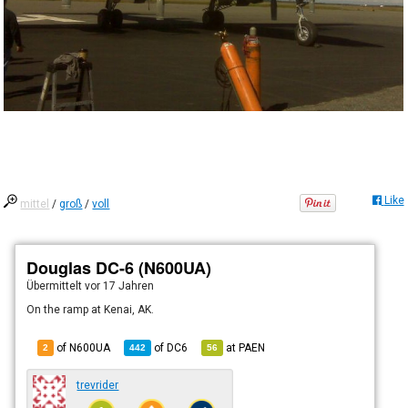
Like
mittel
/
groß
/
voll
Douglas DC-6 (N600UA)
Übermittelt
vor 17 Jahren
On the ramp at Kenai, AK.
of N600UA
of
DC6
at
PAEN
2
442
56
trevrider