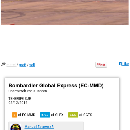
Like
mittel
/
groß
/
voll
Bombardier Global Express (EC-MMD)
Übermittelt
vor 9 Jahren
TENERIFE SUR
05/12/2016
of EC-MMD
of
GLEX
at
GCTS
8
5716
3433
Manuel EstevezR