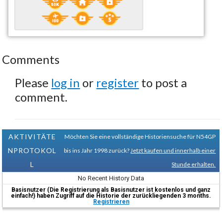
Comments
Please
log in
or
register
to post a
comment.
AKTIVITÄTE
Möchten Sie eine vollständige Historiensuche für N54GP
NPROTOKOL
bis ins Jahr 1998 zurück?
Jetzt kaufen und innerhalb einer
L
Stunde erhalten.
No Recent History Data
Basisnutzer (Die Registrierung als Basisnutzer ist kostenlos und ganz
einfach!) haben Zugriff auf die Historie der zurückliegenden 3 months.
Registrieren