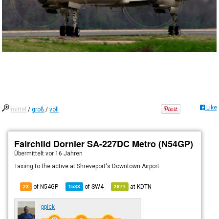
Like
mittel
/
groß
/
voll
Fairchild Dornier SA-227DC Metro (N54GP)
Übermittelt
vor 16 Jahren
Taxiing to the active at Shreveport's Downtown Airport.
of N54GP
of
SW4
at
KDTN
23
1533
2971
ppick