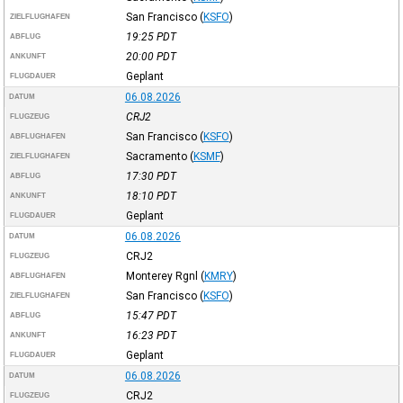
San Francisco
(
KSFO
)
ZIELFLUGHAFEN
19:25
PDT
ABFLUG
20:00
PDT
ANKUNFT
Geplant
FLUGDAUER
06.08.2026
DATUM
CRJ2
FLUGZEUG
San Francisco
(
KSFO
)
ABFLUGHAFEN
Sacramento
(
KSMF
)
ZIELFLUGHAFEN
17:30
PDT
ABFLUG
18:10
PDT
ANKUNFT
Geplant
FLUGDAUER
06.08.2026
DATUM
CRJ2
FLUGZEUG
Monterey Rgnl
(
KMRY
)
ABFLUGHAFEN
San Francisco
(
KSFO
)
ZIELFLUGHAFEN
15:47
PDT
ABFLUG
16:23
PDT
ANKUNFT
Geplant
FLUGDAUER
06.08.2026
DATUM
CRJ2
FLUGZEUG