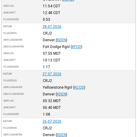
11:54
CDT
ABFLUG
12:48
CDT
ANKUNFT
0:53
FLUGDAUER
28.07.2026
DATUM
CRJ2
FLUGZEUG
Denver
(
KDEN
)
ABFLUGHAFEN
Fort Dodge Rgnl
(
KFOD
)
ZIELFLUGHAFEN
07:55
MDT
ABFLUG
10:13
CDT
ANKUNFT
1:17
FLUGDAUER
27.07.2026
DATUM
CRJ2
FLUGZEUG
Yellowstone Rgnl
(
KCOD
)
ABFLUGHAFEN
Denver
(
KDEN
)
ZIELFLUGHAFEN
05:32
MDT
ABFLUG
06:40
MDT
ANKUNFT
1:08
FLUGDAUER
26.07.2026
DATUM
CRJ2
FLUGZEUG
Denver
(
KDEN
)
ABFLUGHAFEN