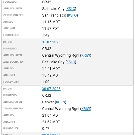
CRJ2
FLUGZEUG
Salt Lake City
(
KSLC
)
ABFLUGHAFEN
San Francisco
(
KSFO
)
ZIELFLUGHAFEN
11:15
MDT
ABFLUG
11:57
PDT
ANKUNFT
1:42
FLUGDAUER
31.07.2026
DATUM
CRJ2
FLUGZEUG
Central Wyoming Rgnl
(
KRIW
)
ABFLUGHAFEN
Salt Lake City
(
KSLC
)
ZIELFLUGHAFEN
14:41
MDT
ABFLUG
15:42
MDT
ANKUNFT
1:00
FLUGDAUER
30.07.2026
DATUM
CRJ2
FLUGZEUG
Denver
(
KDEN
)
ABFLUGHAFEN
Central Wyoming Rgnl
(
KRIW
)
ZIELFLUGHAFEN
21:04
MDT
ABFLUG
21:52
MDT
ANKUNFT
0:47
FLUGDAUER