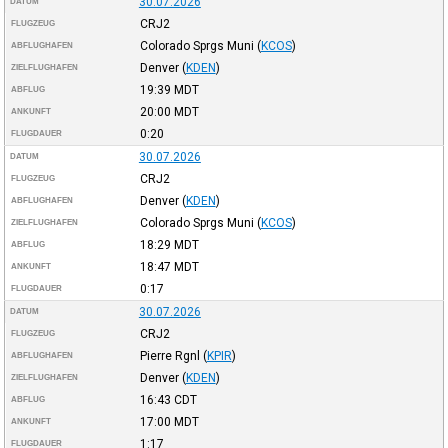
30.07.2026
DATUM
CRJ2
FLUGZEUG
Colorado Sprgs Muni
(
KCOS
)
ABFLUGHAFEN
Denver
(
KDEN
)
ZIELFLUGHAFEN
19:39
MDT
ABFLUG
20:00
MDT
ANKUNFT
0:20
FLUGDAUER
30.07.2026
DATUM
CRJ2
FLUGZEUG
Denver
(
KDEN
)
ABFLUGHAFEN
Colorado Sprgs Muni
(
KCOS
)
ZIELFLUGHAFEN
18:29
MDT
ABFLUG
18:47
MDT
ANKUNFT
0:17
FLUGDAUER
30.07.2026
DATUM
CRJ2
FLUGZEUG
Pierre Rgnl
(
KPIR
)
ABFLUGHAFEN
Denver
(
KDEN
)
ZIELFLUGHAFEN
16:43
CDT
ABFLUG
17:00
MDT
ANKUNFT
1:17
FLUGDAUER