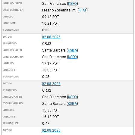
San Francisco
(
KSFO
)
ABFLUGHAFEN
Fresno Yosemite Intl
(
KFAT
)
ZIELFLUGHAFEN
09:48
PDT
ABFLUG
10:21
PDT
ANKUNFT
0:33
FLUGDAUER
02.08.2026
DATUM
CRJ2
FLUGZEUG
Santa Barbara
(
KSBA
)
ABFLUGHAFEN
San Francisco
(
KSFO
)
ZIELFLUGHAFEN
17:17
PDT
ABFLUG
18:03
PDT
ANKUNFT
0:45
FLUGDAUER
02.08.2026
DATUM
CRJ2
FLUGZEUG
San Francisco
(
KSFO
)
ABFLUGHAFEN
Santa Barbara
(
KSBA
)
ZIELFLUGHAFEN
15:30
PDT
ABFLUG
16:18
PDT
ANKUNFT
0:47
FLUGDAUER
02.08.2026
DATUM