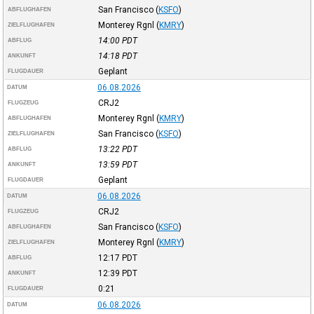
San Francisco
(
KSFO
)
ABFLUGHAFEN
Monterey Rgnl
(
KMRY
)
ZIELFLUGHAFEN
14:00
PDT
ABFLUG
14:18
PDT
ANKUNFT
Geplant
FLUGDAUER
06.08.2026
DATUM
CRJ2
FLUGZEUG
Monterey Rgnl
(
KMRY
)
ABFLUGHAFEN
San Francisco
(
KSFO
)
ZIELFLUGHAFEN
13:22
PDT
ABFLUG
13:59
PDT
ANKUNFT
Geplant
FLUGDAUER
06.08.2026
DATUM
CRJ2
FLUGZEUG
San Francisco
(
KSFO
)
ABFLUGHAFEN
Monterey Rgnl
(
KMRY
)
ZIELFLUGHAFEN
12:17
PDT
ABFLUG
12:39
PDT
ANKUNFT
0:21
FLUGDAUER
06.08.2026
DATUM