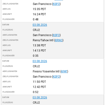
San Francisco
(
KSFO
)
ZIELFLUGHAFEN
15:35
PDT
ABFLUG
16:24
PDT
ANKUNFT
0:48
FLUGDAUER
03.08.2026
DATUM
CRJ2
FLUGZEUG
San Francisco
(
KSFO
)
ABFLUGHAFEN
Reno/Tahoe Intl
(
KRNO
)
ZIELFLUGHAFEN
13:38
PDT
ABFLUG
14:13
PDT
ANKUNFT
0:35
FLUGDAUER
03.08.2026
DATUM
CRJ2
FLUGZEUG
Fresno Yosemite Intl
(
KFAT
)
ABFLUGHAFEN
San Francisco
(
KSFO
)
ZIELFLUGHAFEN
11:50
PDT
ABFLUG
12:42
PDT
ANKUNFT
0:52
FLUGDAUER
03.08.2026
DATUM
CRJ2
FLUGZEUG