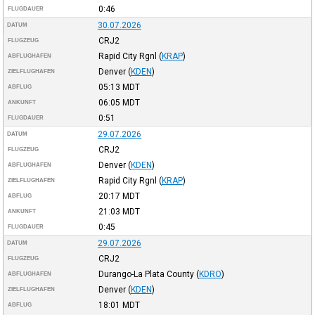
0:46
FLUGDAUER
30.07.2026
DATUM
CRJ2
FLUGZEUG
Rapid City Rgnl
(
KRAP
)
ABFLUGHAFEN
Denver
(
KDEN
)
ZIELFLUGHAFEN
05:13
MDT
ABFLUG
06:05
MDT
ANKUNFT
0:51
FLUGDAUER
29.07.2026
DATUM
CRJ2
FLUGZEUG
Denver
(
KDEN
)
ABFLUGHAFEN
Rapid City Rgnl
(
KRAP
)
ZIELFLUGHAFEN
20:17
MDT
ABFLUG
21:03
MDT
ANKUNFT
0:45
FLUGDAUER
29.07.2026
DATUM
CRJ2
FLUGZEUG
Durango-La Plata County
(
KDRO
)
ABFLUGHAFEN
Denver
(
KDEN
)
ZIELFLUGHAFEN
18:01
MDT
ABFLUG