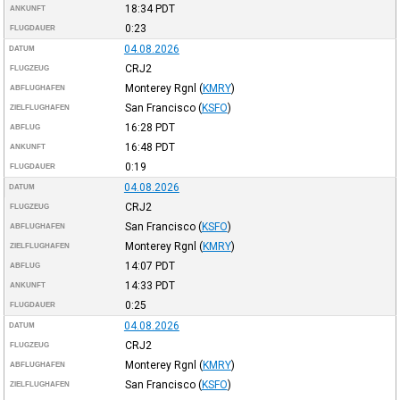
18:34
PDT
ANKUNFT
0:23
FLUGDAUER
04.08.2026
DATUM
CRJ2
FLUGZEUG
Monterey Rgnl
(
KMRY
)
ABFLUGHAFEN
San Francisco
(
KSFO
)
ZIELFLUGHAFEN
16:28
PDT
ABFLUG
16:48
PDT
ANKUNFT
0:19
FLUGDAUER
04.08.2026
DATUM
CRJ2
FLUGZEUG
San Francisco
(
KSFO
)
ABFLUGHAFEN
Monterey Rgnl
(
KMRY
)
ZIELFLUGHAFEN
14:07
PDT
ABFLUG
14:33
PDT
ANKUNFT
0:25
FLUGDAUER
04.08.2026
DATUM
CRJ2
FLUGZEUG
Monterey Rgnl
(
KMRY
)
ABFLUGHAFEN
San Francisco
(
KSFO
)
ZIELFLUGHAFEN