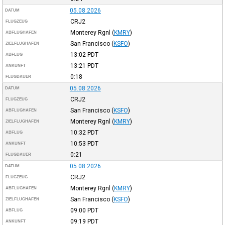
05.08.2026
DATUM
CRJ2
FLUGZEUG
Monterey Rgnl
(
KMRY
)
ABFLUGHAFEN
San Francisco
(
KSFO
)
ZIELFLUGHAFEN
13:02
PDT
ABFLUG
13:21
PDT
ANKUNFT
0:18
FLUGDAUER
05.08.2026
DATUM
CRJ2
FLUGZEUG
San Francisco
(
KSFO
)
ABFLUGHAFEN
Monterey Rgnl
(
KMRY
)
ZIELFLUGHAFEN
10:32
PDT
ABFLUG
10:53
PDT
ANKUNFT
0:21
FLUGDAUER
05.08.2026
DATUM
CRJ2
FLUGZEUG
Monterey Rgnl
(
KMRY
)
ABFLUGHAFEN
San Francisco
(
KSFO
)
ZIELFLUGHAFEN
09:00
PDT
ABFLUG
09:19
PDT
ANKUNFT