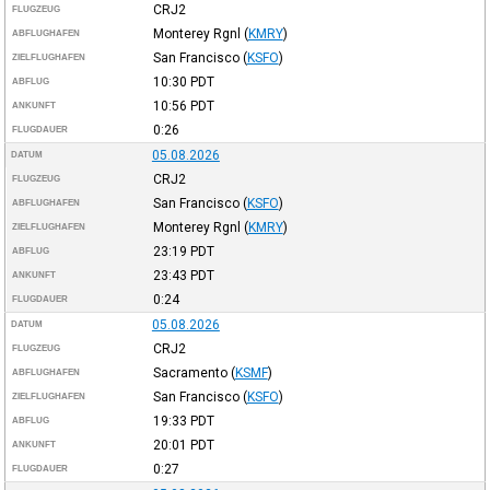
CRJ2
FLUGZEUG
Monterey Rgnl
(
KMRY
)
ABFLUGHAFEN
San Francisco
(
KSFO
)
ZIELFLUGHAFEN
10:30
PDT
ABFLUG
10:56
PDT
ANKUNFT
0:26
FLUGDAUER
05.08.2026
DATUM
CRJ2
FLUGZEUG
San Francisco
(
KSFO
)
ABFLUGHAFEN
Monterey Rgnl
(
KMRY
)
ZIELFLUGHAFEN
23:19
PDT
ABFLUG
23:43
PDT
ANKUNFT
0:24
FLUGDAUER
05.08.2026
DATUM
CRJ2
FLUGZEUG
Sacramento
(
KSMF
)
ABFLUGHAFEN
San Francisco
(
KSFO
)
ZIELFLUGHAFEN
19:33
PDT
ABFLUG
20:01
PDT
ANKUNFT
0:27
FLUGDAUER