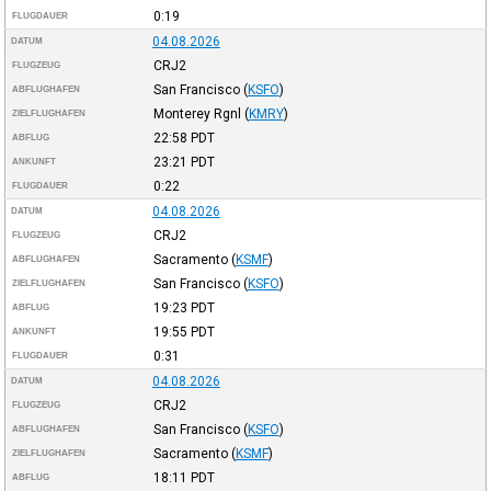
0:19
FLUGDAUER
04.08.2026
DATUM
CRJ2
FLUGZEUG
San Francisco
(
KSFO
)
ABFLUGHAFEN
Monterey Rgnl
(
KMRY
)
ZIELFLUGHAFEN
22:58
PDT
ABFLUG
23:21
PDT
ANKUNFT
0:22
FLUGDAUER
04.08.2026
DATUM
CRJ2
FLUGZEUG
Sacramento
(
KSMF
)
ABFLUGHAFEN
San Francisco
(
KSFO
)
ZIELFLUGHAFEN
19:23
PDT
ABFLUG
19:55
PDT
ANKUNFT
0:31
FLUGDAUER
04.08.2026
DATUM
CRJ2
FLUGZEUG
San Francisco
(
KSFO
)
ABFLUGHAFEN
Sacramento
(
KSMF
)
ZIELFLUGHAFEN
18:11
PDT
ABFLUG