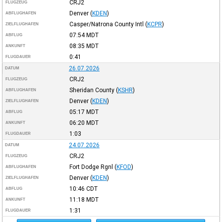
CRJ2
FLUGZEUG
Denver
(
KDEN
)
ABFLUGHAFEN
Casper/Natrona County Intl
(
KCPR
)
ZIELFLUGHAFEN
07:54
MDT
ABFLUG
08:35
MDT
ANKUNFT
0:41
FLUGDAUER
26.07.2026
DATUM
CRJ2
FLUGZEUG
Sheridan County
(
KSHR
)
ABFLUGHAFEN
Denver
(
KDEN
)
ZIELFLUGHAFEN
05:17
MDT
ABFLUG
06:20
MDT
ANKUNFT
1:03
FLUGDAUER
24.07.2026
DATUM
CRJ2
FLUGZEUG
Fort Dodge Rgnl
(
KFOD
)
ABFLUGHAFEN
Denver
(
KDEN
)
ZIELFLUGHAFEN
10:46
CDT
ABFLUG
11:18
MDT
ANKUNFT
1:31
FLUGDAUER