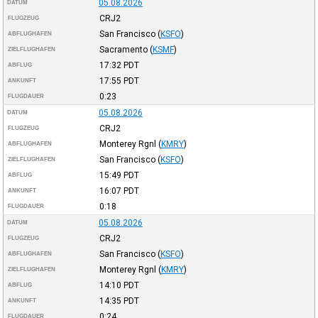
05.08.2026
DATUM
CRJ2
FLUGZEUG
San Francisco
(
KSFO
)
ABFLUGHAFEN
Sacramento
(
KSMF
)
ZIELFLUGHAFEN
17:32
PDT
ABFLUG
17:55
PDT
ANKUNFT
0:23
FLUGDAUER
05.08.2026
DATUM
CRJ2
FLUGZEUG
Monterey Rgnl
(
KMRY
)
ABFLUGHAFEN
San Francisco
(
KSFO
)
ZIELFLUGHAFEN
15:49
PDT
ABFLUG
16:07
PDT
ANKUNFT
0:18
FLUGDAUER
05.08.2026
DATUM
CRJ2
FLUGZEUG
San Francisco
(
KSFO
)
ABFLUGHAFEN
Monterey Rgnl
(
KMRY
)
ZIELFLUGHAFEN
14:10
PDT
ABFLUG
14:35
PDT
ANKUNFT
0:24
FLUGDAUER