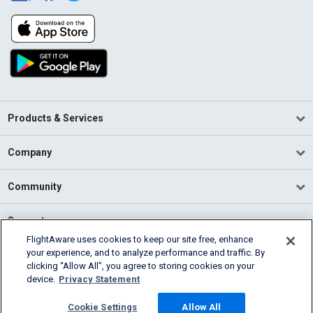
Products & Services
Company
Community
Support
FlightAware uses cookies to keep our site free, enhance
your experience, and to analyze performance and traffic. By
English (USA)
clicking “Allow All”, you agree to storing cookies on your
2026 FlightAware
device.
Privacy Statement
Terms of Use
Privacy
Cookie Settings
Cookie Settings
Allow All