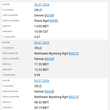
30.07.2026
DATUM
CRJ2
FLUGZEUG
Denver
(
KDEN
)
ABFLUGHAFEN
Pierre Rgnl
(
KPIR
)
ZIELFLUGHAFEN
14:00
MDT
ABFLUG
15:58
CDT
ANKUNFT
0:57
FLUGDAUER
30.07.2026
DATUM
CRJ2
FLUGZEUG
Northeast Wyoming Rgnl
(
KGCC
)
ABFLUGHAFEN
Denver
(
KDEN
)
ZIELFLUGHAFEN
11:22
MDT
ABFLUG
12:22
MDT
ANKUNFT
0:59
FLUGDAUER
30.07.2026
DATUM
CRJ2
FLUGZEUG
Denver
(
KDEN
)
ABFLUGHAFEN
Northeast Wyoming Rgnl
(
KGCC
)
ZIELFLUGHAFEN
08:32
MDT
ABFLUG
09:19
MDT
ANKUNFT