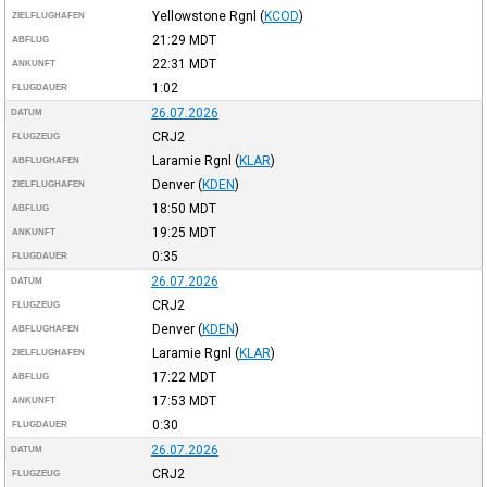
Yellowstone Rgnl
(
KCOD
)
ZIELFLUGHAFEN
21:29
MDT
ABFLUG
22:31
MDT
ANKUNFT
1:02
FLUGDAUER
26.07.2026
DATUM
CRJ2
FLUGZEUG
Laramie Rgnl
(
KLAR
)
ABFLUGHAFEN
Denver
(
KDEN
)
ZIELFLUGHAFEN
18:50
MDT
ABFLUG
19:25
MDT
ANKUNFT
0:35
FLUGDAUER
26.07.2026
DATUM
CRJ2
FLUGZEUG
Denver
(
KDEN
)
ABFLUGHAFEN
Laramie Rgnl
(
KLAR
)
ZIELFLUGHAFEN
17:22
MDT
ABFLUG
17:53
MDT
ANKUNFT
0:30
FLUGDAUER
26.07.2026
DATUM
CRJ2
FLUGZEUG