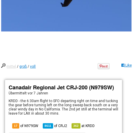
Like
mittel
/
groß
/
voll
Canadair Regional Jet CRJ-200 (N979SW)
Übermittelt
vor 7 Jahren
KRDD - the 6:30am flight to SFO departing right on time and tucking
the gear before turning left on the long sweep back south on a very
clear windy day in No California. The 2nd jet still at the terminal will
leave for LAX in about 30 mins.
of N979SW
of
CRJ2
at
KRDD
17
8611
362