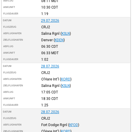
08:11
MDT
ABFLUG
10:30
CDT
ANKUNFT
1:19
FLUGDAUER
29.07.2026
DATUM
CRJ2
FLUGZEUG
Salina Rgnl
(
KSLN
)
ABFLUGHAFEN
Denver
(
KDEN
)
ZIELFLUGHAFEN
06:30
CDT
ABFLUG
06:33
MDT
ANKUNFT
1:02
FLUGDAUER
28.07.2026
DATUM
CRJ2
FLUGZEUG
O’Hare Int'l
(
KORD
)
ABFLUGHAFEN
Salina Rgnl
(
KSLN
)
ZIELFLUGHAFEN
17:05
CDT
ABFLUG
18:30
CDT
ANKUNFT
1:25
FLUGDAUER
28.07.2026
DATUM
CRJ2
FLUGZEUG
Fort Dodge Rgnl
(
KFOD
)
ABFLUGHAFEN
O’Hare Int'l
(
KORD
)
ZIELFLUGHAFEN