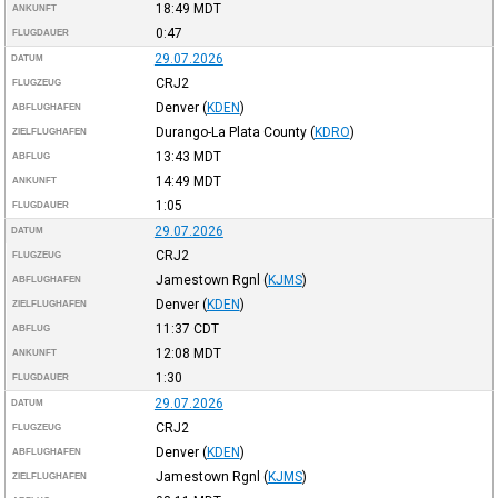
18:49
MDT
ANKUNFT
0:47
FLUGDAUER
29.07.2026
DATUM
CRJ2
FLUGZEUG
Denver
(
KDEN
)
ABFLUGHAFEN
Durango-La Plata County
(
KDRO
)
ZIELFLUGHAFEN
13:43
MDT
ABFLUG
14:49
MDT
ANKUNFT
1:05
FLUGDAUER
29.07.2026
DATUM
CRJ2
FLUGZEUG
Jamestown Rgnl
(
KJMS
)
ABFLUGHAFEN
Denver
(
KDEN
)
ZIELFLUGHAFEN
11:37
CDT
ABFLUG
12:08
MDT
ANKUNFT
1:30
FLUGDAUER
29.07.2026
DATUM
CRJ2
FLUGZEUG
Denver
(
KDEN
)
ABFLUGHAFEN
Jamestown Rgnl
(
KJMS
)
ZIELFLUGHAFEN