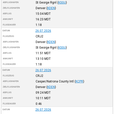
St George Rgnl
(
KSGU
)
ABFLUGHAFEN
Denver
(
KDEN
)
ZIELFLUGHAFEN
15:04
MDT
ABFLUG
16:23
MDT
ANKUNFT
1:18
FLUGDAUER
26.07.2026
DATUM
CRJ2
FLUGZEUG
Denver
(
KDEN
)
ABFLUGHAFEN
St George Rgnl
(
KSGU
)
ZIELFLUGHAFEN
11:51
MDT
ABFLUG
13:10
MDT
ANKUNFT
1:18
FLUGDAUER
26.07.2026
DATUM
CRJ2
FLUGZEUG
Casper/Natrona County Intl
(
KCPR
)
ABFLUGHAFEN
Denver
(
KDEN
)
ZIELFLUGHAFEN
09:24
MDT
ABFLUG
10:11
MDT
ANKUNFT
0:46
FLUGDAUER
26.07.2026
DATUM