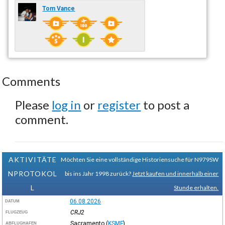
Tom Vance
Comments
Please
log in
or
register
to post a
comment.
AKTIVITÄTE
Möchten Sie eine vollständige Historiensuche für N979SW
NPROTOKOL
bis ins Jahr 1998 zurück?
Jetzt kaufen und innerhalb einer
L
Stunde erhalten.
06.08.2026
DATUM
CRJ2
FLUGZEUG
Sacramento
(
KSMF
)
ABFLUGHAFEN