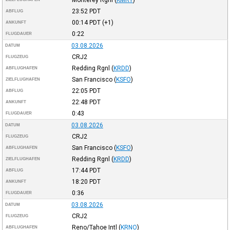
23:52
PDT
ABFLUG
00:14
PDT
(+1)
ANKUNFT
0:22
FLUGDAUER
03.08.2026
DATUM
CRJ2
FLUGZEUG
Redding Rgnl
(
KRDD
)
ABFLUGHAFEN
San Francisco
(
KSFO
)
ZIELFLUGHAFEN
22:05
PDT
ABFLUG
22:48
PDT
ANKUNFT
0:43
FLUGDAUER
03.08.2026
DATUM
CRJ2
FLUGZEUG
San Francisco
(
KSFO
)
ABFLUGHAFEN
Redding Rgnl
(
KRDD
)
ZIELFLUGHAFEN
17:44
PDT
ABFLUG
18:20
PDT
ANKUNFT
0:36
FLUGDAUER
03.08.2026
DATUM
CRJ2
FLUGZEUG
Reno/Tahoe Intl
(
KRNO
)
ABFLUGHAFEN