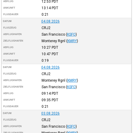
12:53
PDT
ABFLUG
13:14
PDT
ANKUNFT
0:21
FLUGDAUER
04.08.2026
DATUM
CRJ2
FLUGZEUG
San Francisco
(
KSFO
)
ABFLUGHAFEN
Monterey Rgnl
(
KMRY
)
ZIELFLUGHAFEN
10:27
PDT
ABFLUG
10:47
PDT
ANKUNFT
0:19
FLUGDAUER
04.08.2026
DATUM
CRJ2
FLUGZEUG
Monterey Rgnl
(
KMRY
)
ABFLUGHAFEN
San Francisco
(
KSFO
)
ZIELFLUGHAFEN
09:14
PDT
ABFLUG
09:35
PDT
ANKUNFT
0:21
FLUGDAUER
03.08.2026
DATUM
CRJ2
FLUGZEUG
San Francisco
(
KSFO
)
ABFLUGHAFEN
Monterey Rgnl
(
KMRY
)
ZIELFLUGHAFEN