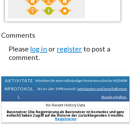
Comments
Please
log in
or
register
to post a
comment.
AKTIVITÄTE
Möchten Sie eine vollständige Historiensuche für N334SW
NPROTOKOL
bis ins Jahr 1998 zurück?
Jetzt kaufen und innerhalb einer
L
Stunde erhalten.
No Recent History Data
Basisnutzer (Die Registrierung als Basisnutzer ist kostenlos und ganz
einfach!) haben Zugriff auf die Historie der zurückliegenden 3 months.
Registrieren