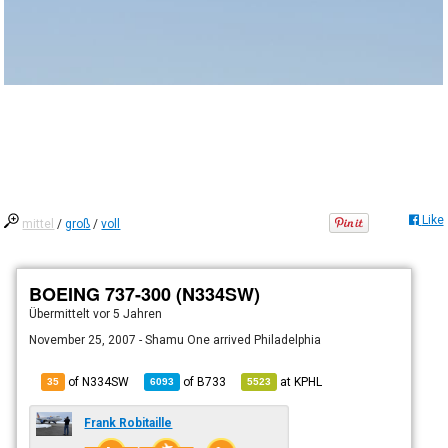
Like
mittel
/
groß
/
voll
BOEING 737-300 (N334SW)
Übermittelt
vor 5 Jahren
November 25, 2007 - Shamu One arrived Philadelphia
of N334SW
of
B733
at
KPHL
35
6093
5523
Frank Robitaille