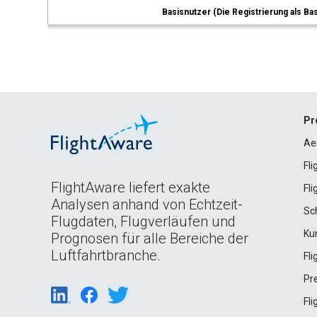
Basisnutzer (Die Registrierung als Ba
Pr
Ae
Fl
FlightAware liefert exakte
Fl
Analysen anhand von Echtzeit-
Sc
Flugdaten, Flugverläufen und
Ku
Prognosen für alle Bereiche der
Luftfahrtbranche.
Fl
Pr
Fl