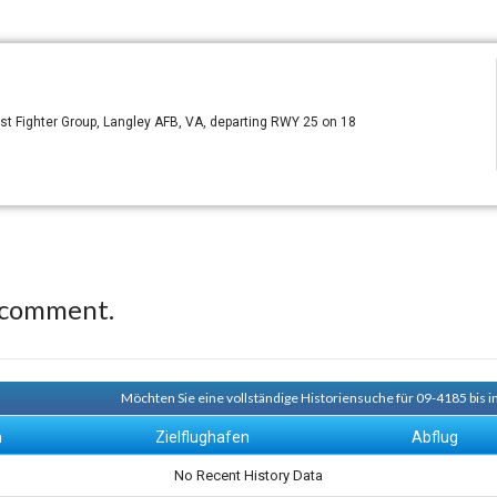
1st Fighter Group, Langley AFB, VA, departing RWY 25 on 18
 comment.
Möchten Sie eine vollständige Historiensuche für 09-4185 bis i
n
Zielflughafen
Abflug
No Recent History Data