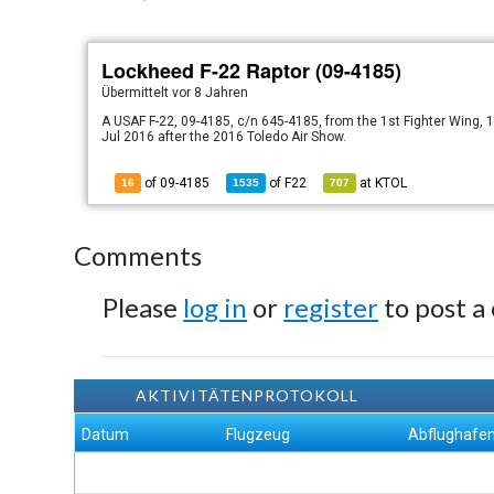
Lockheed F-22 Raptor (09-4185)
Übermittelt
vor 8 Jahren
A USAF F-22, 09-4185, c/n 645-4185, from the 1st Fighter Wing, 
Jul 2016 after the 2016 Toledo Air Show.
of 09-4185
of
F22
at
KTOL
16
1535
707
Comments
Please
log in
or
register
to post a
AKTIVITÄTENPROTOKOLL
Datum
Flugzeug
Abflughafe