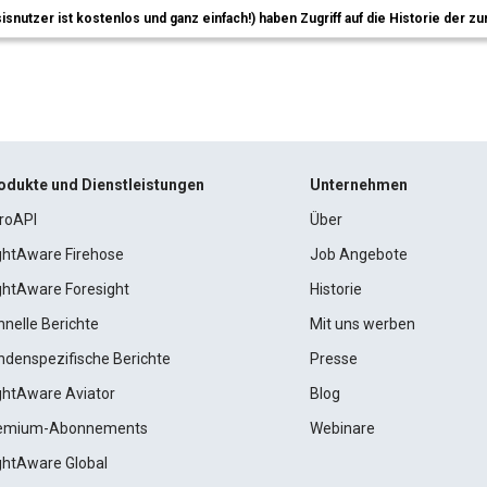
sisnutzer ist kostenlos und ganz einfach!) haben Zugriff auf die Historie der
odukte und Dienstleistungen
Unternehmen
roAPI
Über
ightAware Firehose
Job Angebote
ightAware Foresight
Historie
hnelle Berichte
Mit uns werben
ndenspezifische Berichte
Presse
ightAware Aviator
Blog
emium-Abonnements
Webinare
ightAware Global