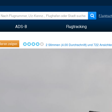
Flugnum
ADS-B
Flugtracking
eren zeigen
2
Stimmen (
4.00
Durchschnitt) und
722
Ansicht