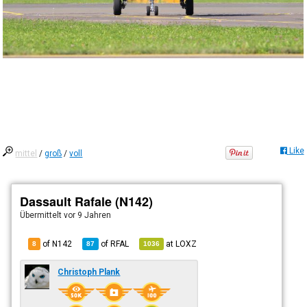
Like
mittel
/
groß
/
voll
Dassault Rafale (N142)
Übermittelt
vor 9 Jahren
of N142
of
RFAL
at
LOXZ
8
87
1036
Christoph Plank