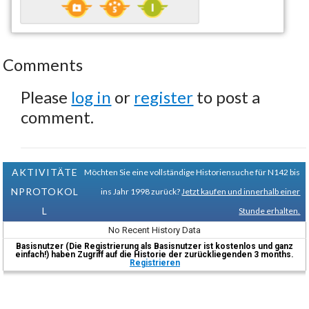
Comments
Please
log in
or
register
to post a
comment.
AKTIVITÄTE
Möchten Sie eine vollständige Historiensuche für N142 bis
NPROTOKOL
ins Jahr 1998 zurück?
Jetzt kaufen und innerhalb einer
L
Stunde erhalten.
No Recent History Data
Basisnutzer (Die Registrierung als Basisnutzer ist kostenlos und ganz
einfach!) haben Zugriff auf die Historie der zurückliegenden 3 months.
Registrieren