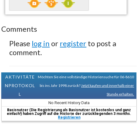
Comments
Please
log in
or
register
to post a
comment.
AKTIVITÄTE
Möchten Sie eine vollständige Historiensuche für 06-8610
NPROTOKOL
bis ins Jahr 1998 zurück?
Jetzt kaufen und innerhalb einer
L
Stunde erhalten.
No Recent History Data
Basisnutzer (Die Registrierung als Basisnutzer ist kostenlos und ganz
einfach!) haben Zugriff auf die Historie der zurückliegenden 3 months.
Registrieren