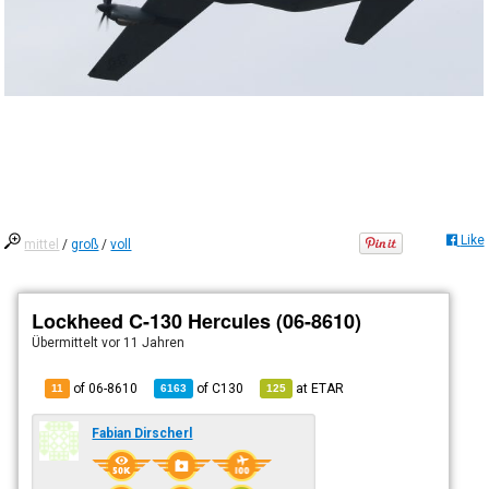
Like
mittel
/
groß
/
voll
Lockheed C-130 Hercules (06-8610)
Übermittelt
vor 11 Jahren
of 06-8610
of
C130
at
ETAR
11
6163
125
Fabian Dirscherl