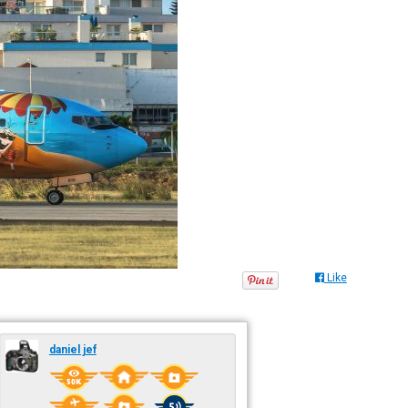
Like
daniel jef