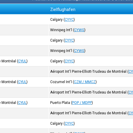
Zielflughafen
Calgary
(
CYYC
)
Winnipeg Int'l
(
CYWG
)
Calgary
(
CYYC
)
Winnipeg Int'l
(
CYWG
)
de Montréal
(
CYUL
)
Calgary
(
CYYC
)
Aéroport Int'l Pierre-Elliott-Trudeau de Montréal
(
CY
de Montréal
(
CYUL
)
Cozumel Int'l
(
CZM / MMCZ
)
Aéroport Int'l Pierre-Elliott-Trudeau de Montréal
(
CY
de Montréal
(
CYUL
)
Puerto Plata
(
POP / MDPP
)
Aéroport Int'l Pierre-Elliott-Trudeau de Montréal
(
CY
Calgary
(
CYYC
)