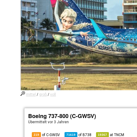
mittel
/
groß
/
voll
Boeing 737-800 (C-GWSV)
Übermittelt
vor 3 Jahren
of C-GWSV
of
B738
at
TNCM
219
71619
19367