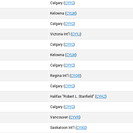
Calgary
(
CYYC
)
Kelowna
(
CYLW
)
Calgary
(
CYYC
)
Victoria Int'l
(
CYYJ
)
Calgary
(
CYYC
)
Kelowna
(
CYLW
)
Calgary
(
CYYC
)
Regina Int'l
(
CYQR
)
Calgary
(
CYYC
)
Halifax "Robert L. Stanfield"
(
CYHZ
)
Calgary
(
CYYC
)
Vancouver
(
CYVR
)
Saskatoon Int'l
(
CYXE
)