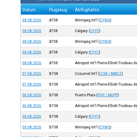
Datum
Flugzeug
Abflughafen
08.08.2026
B738
Winnipeg Int'l
(
CYWG
)
08.08.2026
B738
Calgary
(
CYYC
)
08.08.2026
B738
Winnipeg Int'l
(
CYWG
)
08.08.2026
B738
Calgary
(
CYYC
)
08.08.2026
B738
Aéroport Int'l Pierre-Elliott-Trudeau 
07.08.2026
B738
Cozumel Int'l
(
CZM / MMCZ
)
07.08.2026
B738
Aéroport Int'l Pierre-Elliott-Trudeau 
06.08.2026
B738
Puerto Plata
(
POP / MDPP
)
06.08.2026
B738
Aéroport Int'l Pierre-Elliott-Trudeau 
05.08.2026
B738
Calgary
(
CYYC
)
05.08.2026
B738
Winnipeg Int'l
(
CYWG
)