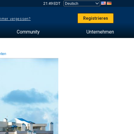
21:49 EDT
Registrieren
mer vergessen?
Community
Unternehmen
hten