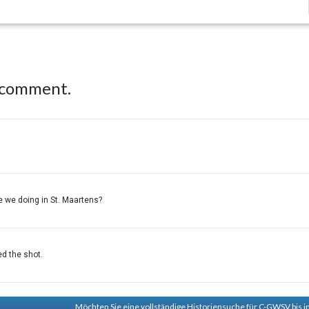
 comment.
e we doing in St. Maartens?
ed the shot.
Möchten Sie eine vollständige Historiensuche für C-GWSV bis i