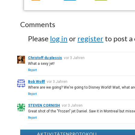
Comments
Please
log in
or
register
to post a
Christoff du plessis
vor 3 Jahren
What a sexy jet!
Report
Bob Wolff
vor 3 Jahren
Where are we going? We're going to Disney World! Wait, what ar
Report
STEVEN CORNISH
vor 3 Jahren
Great shot of the "Frozen" jet Daniel. Saw it in Montreal but miss
Report
AKTIVITÄTENPROTOKOLL