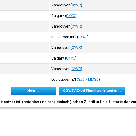
Vancouver
(
CYVR
)
Calgary
(
CYYC
)
Vancouver
(
CYVR
)
Saskatoon Int'l
(
CYXE
)
Vancouver
(
CYVR
)
Calgary
(
CYYC
)
Vancouver
(
CYVR
)
Los Cabos Int'l
(
SJD / MMSD
)
Mehr →
CGWSV Excel Flughistorie kaufen →
sisnutzer ist kostenlos und ganz einfach!) haben Zugriff auf die Historie der