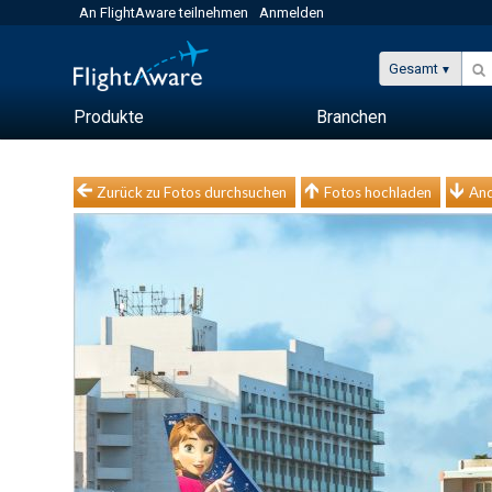
An FlightAware teilnehmen
Anmelden
Gesamt
Produkte
Branchen
Zurück zu Fotos durchsuchen
Fotos hochladen
And