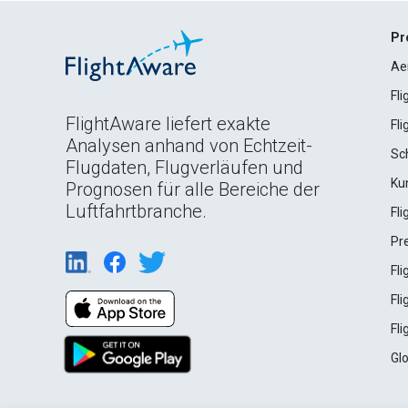
Pr
Ae
Fl
FlightAware liefert exakte
Fl
Analysen anhand von Echtzeit-
Sc
Flugdaten, Flugverläufen und
Ku
Prognosen für alle Bereiche der
Luftfahrtbranche.
Fl
Pr
Fl
Fl
Fl
Gl