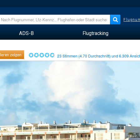
Flugnum
ADS-B
Flugtracking
eren zeigen
23
Stimmen (
4.70
Durchschnitt) und
6.309
Ansic