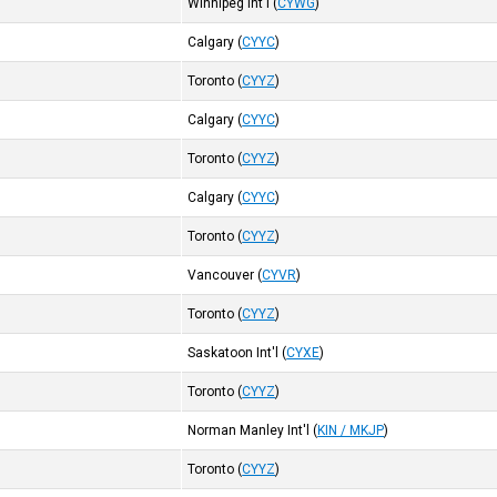
Winnipeg Int'l
(
CYWG
)
Calgary
(
CYYC
)
Toronto
(
CYYZ
)
Calgary
(
CYYC
)
Toronto
(
CYYZ
)
Calgary
(
CYYC
)
Toronto
(
CYYZ
)
Vancouver
(
CYVR
)
Toronto
(
CYYZ
)
Saskatoon Int'l
(
CYXE
)
Toronto
(
CYYZ
)
Norman Manley Int'l
(
KIN / MKJP
)
Toronto
(
CYYZ
)