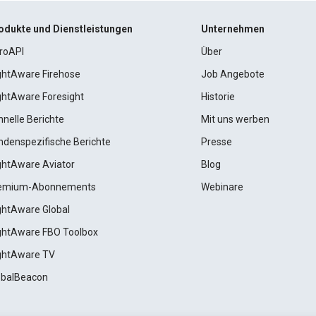
odukte und Dienstleistungen
Unternehmen
roAPI
Über
ightAware Firehose
Job Angebote
ightAware Foresight
Historie
hnelle Berichte
Mit uns werben
ndenspezifische Berichte
Presse
ightAware Aviator
Blog
emium-Abonnements
Webinare
ightAware Global
ightAware FBO Toolbox
ightAware TV
obalBeacon