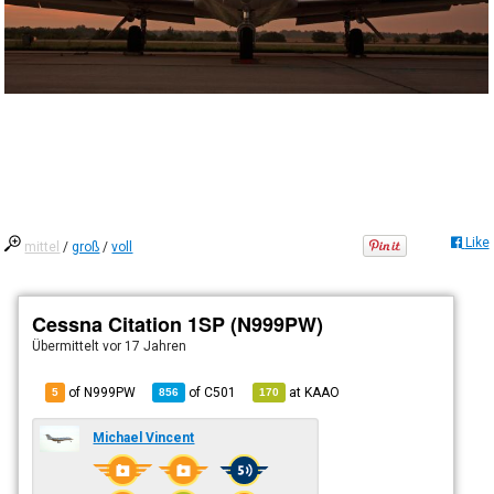
Like
mittel
/
groß
/
voll
Cessna Citation 1SP (N999PW)
Übermittelt
vor 17 Jahren
of N999PW
of
C501
at
KAAO
5
856
170
Michael Vincent