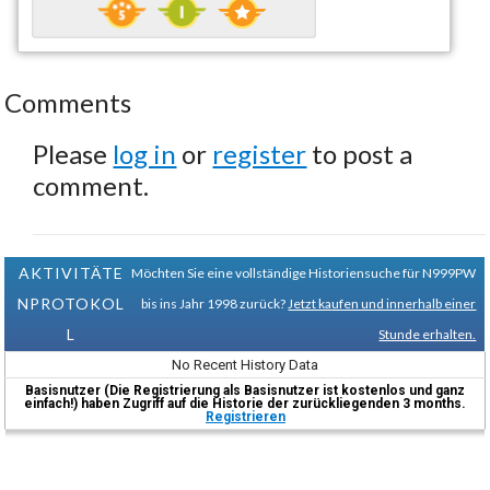
Comments
Please
log in
or
register
to post a
comment.
AKTIVITÄTE
Möchten Sie eine vollständige Historiensuche für N999PW
NPROTOKOL
bis ins Jahr 1998 zurück?
Jetzt kaufen und innerhalb einer
L
Stunde erhalten.
No Recent History Data
Basisnutzer (Die Registrierung als Basisnutzer ist kostenlos und ganz
einfach!) haben Zugriff auf die Historie der zurückliegenden 3 months.
Registrieren