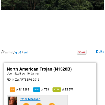
Like
mittel
/
groß
/
voll
North American Trojan (N1328B)
Übermittelt
vor 10 Jahren
FLY IN ZWARTBERG 2016
of N1328B
of
T28
at
EBZW
34
848
1770
Peter Maassen