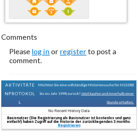
Comments
Please
log in
or
register
to post a
comment.
AKTIVITÄTE
Möchten Sie eine vollständige Historiensuche für N1328B
NPROTOKOL
bis ins Jahr 1998 zurück?
Jetzt kaufen und innerhalb einer
L
Stunde erhalten.
No Recent History Data
Basisnutzer (Die Registrierung als Basisnutzer ist kostenlos und ganz
einfach!) haben Zugriff auf die Historie der zurückliegenden 3 months.
Registrieren