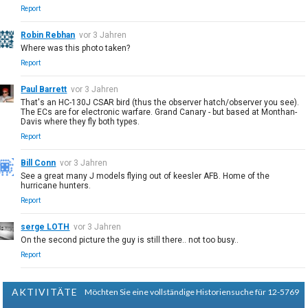
Report
Robin Rebhan
vor 3 Jahren
Where was this photo taken?
Report
Paul Barrett
vor 3 Jahren
That's an HC-130J CSAR bird (thus the observer hatch/observer you see).
The ECs are for electronic warfare. Grand Canary - but based at Monthan-
Davis where they fly both types.
Report
Bill Conn
vor 3 Jahren
See a great many J models flying out of keesler AFB. Home of the
hurricane hunters.
Report
serge LOTH
vor 3 Jahren
On the second picture the guy is still there.. not too busy..
Report
AKTIVITÄTE
Möchten Sie eine vollständige Historiensuche für 12-5769