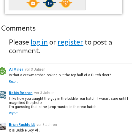
Comments
Please
log in
or
register
to post a
comment.
Al Miller
vor 3 Jahren
Is that a crewmember looking out the top half of a Dutch door?
Report
Robin Rebhan
vor 3 Jahren
I like how you caught the guy in the bubble rear hatch. I wasn't sure until I
magnified the photo.
I'm guessing that's the jump master in the rear hatch.
Report
Brian Rushfeldt
vor 3 Jahren
it is Bubble Boy Al .