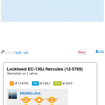
Like
mittel
/
groß
/
voll
Lockheed EC-130J Hercules (12-5769)
Übermittelt
vor 3 Jahren
of 12-5769
of
C30J
at
GCLP
9
384
3075
Alejandro Jose