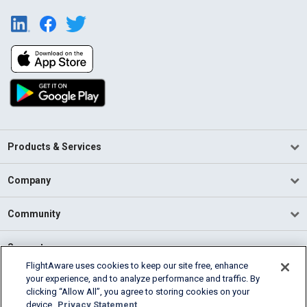
Products & Services
Company
Community
Support
FlightAware uses cookies to keep our site free, enhance
your experience, and to analyze performance and traffic. By
English (USA)
clicking “Allow All”, you agree to storing cookies on your
2026 FlightAware
device.
Privacy Statement