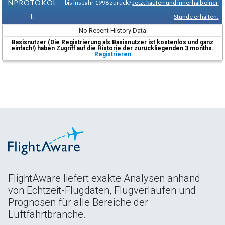
NPROTOKOL
bis ins Jahr 1998 zurück?
Jetzt kaufen und innerhalb einer
L
Stunde erhalten.
No Recent History Data
Basisnutzer (Die Registrierung als Basisnutzer ist kostenlos und ganz
einfach!) haben Zugriff auf die Historie der zurückliegenden 3 months.
Registrieren
FlightAware liefert exakte Analysen anhand
von Echtzeit-Flugdaten, Flugverläufen und
Prognosen für alle Bereiche der
Luftfahrtbranche.