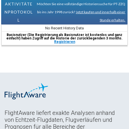
AKTIVITÄTE
Möchten Sie eine vollständige Historiensuche für PT-ZZQ
NPROTOKOL
bis ins Jahr 1998 zurück?
Jetzt kaufen und innerhalb einer
L
Stunde erhalten.
No Recent History Data
Basisnutzer (Die Registrierung als Basisnutzer ist kostenlos und ganz
einfach!) haben Zugriff auf die Historie der zurückliegenden 3 months.
Registrieren
FlightAware liefert exakte Analysen anhand
von Echtzeit-Flugdaten, Flugverläufen und
Prognosen für alle Bereiche der