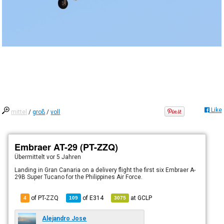
Like
mittel
/
groß
/
voll
Embraer AT-29 (PT-ZZQ)
Übermittelt
vor 5 Jahren
Landing in Gran Canaria on a delivery flight the first six Embraer A-
29B Super Tucano for the Philippines Air Force.
of PT-ZZQ
of
E314
at
GCLP
4
109
3075
Alejandro Jose