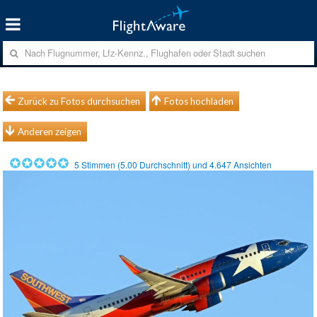
Zurück zu Fotos durchsuchen
Fotos hochladen
Anderen zeigen
5
Stimmen (
5.00
Durchschnitt) und
4.647
Ansichten