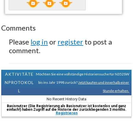
Comments
Please
log in
or
register
to post a
comment.
AKTIVITÄTE
Möchten Sie eine vollständige Historiensuche für N352SW
NPROTOKOL
bis ins Jahr 1998 zurück?
Jetzt kaufen und innerhalb einer
L
Stunde erhalten.
No Recent History Data
Basisnutzer (Die Registrierung als Basisnutzer ist kostenlos und ganz
einfach!) haben Zugriff auf die Historie der zurückliegenden 3 months.
Registrieren