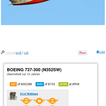
Like
mittel
/
groß
/
voll
BOEING 737-300 (N352SW)
Übermittelt
vor 10 Jahren
of N352SW
of
B733
at
KPHX
123
6093
20785
Scot Wattawa