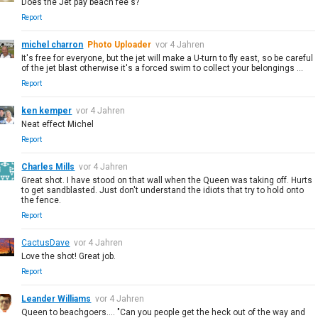
Does the Jet pay beach fee's?
Report
michel charron
Photo Uploader
vor 4 Jahren
It's free for everyone, but the jet will make a U-turn to fly east, so be careful
of the jet blast otherwise it's a forced swim to collect your belongings ...
Report
ken kemper
vor 4 Jahren
Neat effect Michel
Report
Charles Mills
vor 4 Jahren
Great shot. I have stood on that wall when the Queen was taking off. Hurts
to get sandblasted. Just don't understand the idiots that try to hold onto
the fence.
Report
CactusDave
vor 4 Jahren
Love the shot! Great job.
Report
Leander Williams
vor 4 Jahren
Queen to beachgoers.... "Can you people get the heck out of the way and