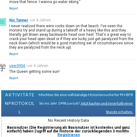
move that fence. I wanna go water skiing."
Report
Nic Tanner
vor 4 Jahren
I never realized there were rocks down on that beach. I've seen the
morons try and stand up during a takeoff of a heavy like this and they
literally get blown away backwards head over heel. That's a great way to
crack your head open dead or if they are lucky just get paralyzed from the
neck down (which would be a good matching set of circumstances since
they are paralyzed from the neck up).
Report
user3956
vor 4 Jahren
The Queen getting some sun!
Report
AKTIVITÄTE
Möchten Sie eine vollständige Historiensuche für PH-BFB
NPROTOKOL
bis ins Jahr 1998 zurück?
Jetzt kaufen und innerhalb einer
L
Stunde erhalten.
No Recent History Data
Basisnutzer (Die Registrierung als Basisnutzer ist kostenlos und ganz
einfach!) haben Zugriff auf die Historie der zurückliegenden 3 months.
Registrieren