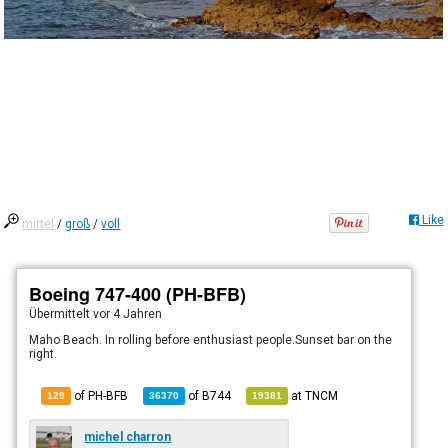
Like
mittel
/
groß
/
voll
Boeing 747-400 (PH-BFB)
Übermittelt
vor 4 Jahren
Maho Beach. In rolling before enthusiast people.Sunset bar on the
right.
of PH-BFB
of
B744
at
TNCM
129
36370
19381
michel charron