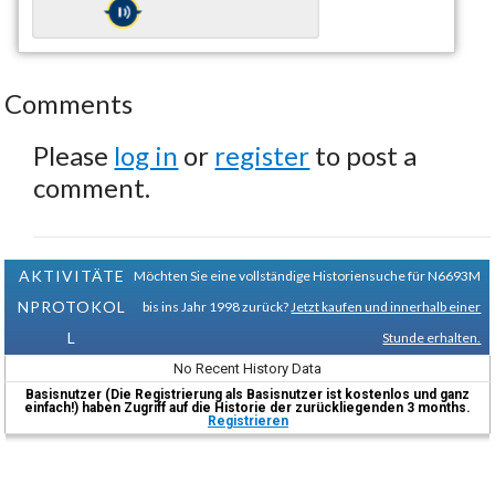
Comments
Please
log in
or
register
to post a
comment.
AKTIVITÄTE
Möchten Sie eine vollständige Historiensuche für N6693M
NPROTOKOL
bis ins Jahr 1998 zurück?
Jetzt kaufen und innerhalb einer
L
Stunde erhalten.
No Recent History Data
Basisnutzer (Die Registrierung als Basisnutzer ist kostenlos und ganz
einfach!) haben Zugriff auf die Historie der zurückliegenden 3 months.
Registrieren