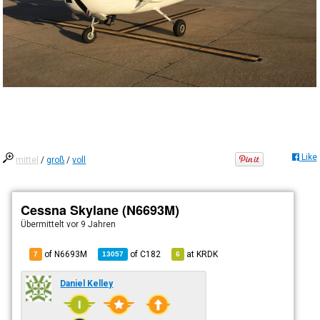
Like
mittel
/
groß
/
voll
Cessna Skylane (N6693M)
Übermittelt
vor 9 Jahren
of N6693M
of
C182
at
KRDK
7
13057
6
Daniel Kelley