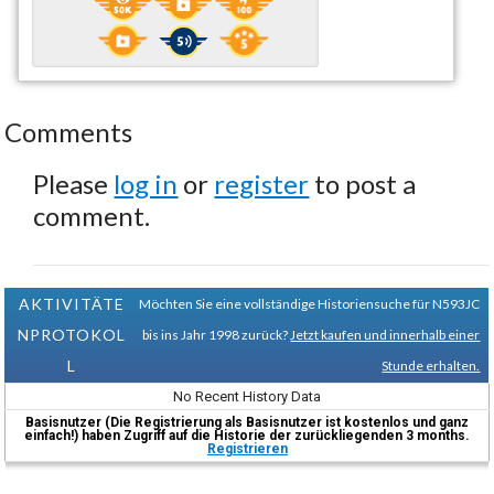
Comments
Please
log in
or
register
to post a
comment.
AKTIVITÄTE
Möchten Sie eine vollständige Historiensuche für N593JC
NPROTOKOL
bis ins Jahr 1998 zurück?
Jetzt kaufen und innerhalb einer
L
Stunde erhalten.
No Recent History Data
Basisnutzer (Die Registrierung als Basisnutzer ist kostenlos und ganz
einfach!) haben Zugriff auf die Historie der zurückliegenden 3 months.
Registrieren