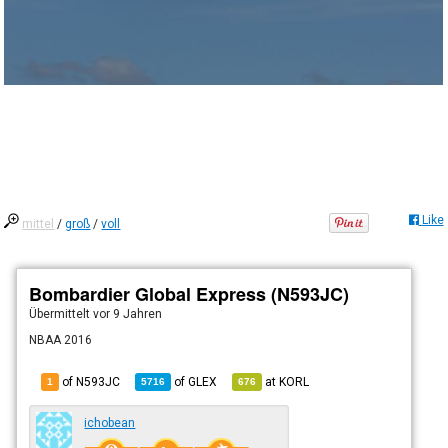
Like
mittel
/
groß
/
voll
Bombardier Global Express (N593JC)
Übermittelt
vor 9 Jahren
NBAA 2016
of N593JC
of
GLEX
at
KORL
1
5716
676
ichobean