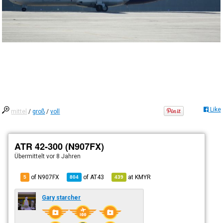
Like
mittel
/
groß
/
voll
ATR 42-300 (N907FX)
Übermittelt
vor 8 Jahren
of N907FX
of
AT43
at
KMYR
5
804
439
Gary starcher