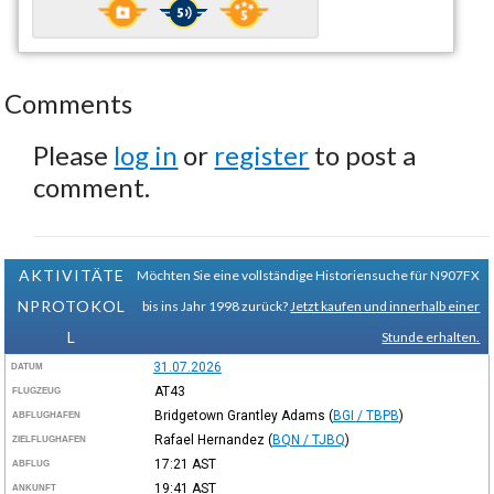
Comments
Please
log in
or
register
to post a
comment.
AKTIVITÄTE
Möchten Sie eine vollständige Historiensuche für N907FX
NPROTOKOL
bis ins Jahr 1998 zurück?
Jetzt kaufen und innerhalb einer
L
Stunde erhalten.
31.07.2026
DATUM
AT43
FLUGZEUG
Bridgetown Grantley Adams
(
BGI / TBPB
)
ABFLUGHAFEN
Rafael Hernandez
(
BQN / TJBQ
)
ZIELFLUGHAFEN
17:21
AST
ABFLUG
19:41
AST
ANKUNFT