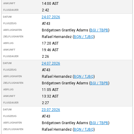
14:00
AST
ANKUNFT
2:42
FLUGDAUER
24.07.2026
DATUM
AT43
FLUGZEUG
Bridgetown Grantley Adams
(
BGI / TBPB
)
ABFLUGHAFEN
Rafael Hernandez
(
BQN / TJBQ
)
ZIELFLUGHAFEN
17:20
AST
ABFLUG
19:46
AST
ANKUNFT
2:26
FLUGDAUER
24.07.2026
DATUM
AT43
FLUGZEUG
Rafael Hernandez
(
BQN / TJBQ
)
ABFLUGHAFEN
Bridgetown Grantley Adams
(
BGI / TBPB
)
ZIELFLUGHAFEN
11:05
AST
ABFLUG
13:32
AST
ANKUNFT
2:27
FLUGDAUER
23.07.2026
DATUM
AT43
FLUGZEUG
Bridgetown Grantley Adams
(
BGI / TBPB
)
ABFLUGHAFEN
Rafael Hernandez
(
BQN / TJBQ
)
ZIELFLUGHAFEN