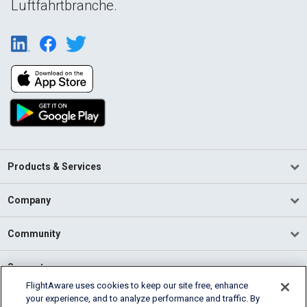
Luftfahrtbranche.
Products & Services
Company
Community
Support
FlightAware uses cookies to keep our site free, enhance
your experience, and to analyze performance and traffic. By
English (USA)