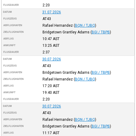
2:20
FLUGDAUER
31.07.2026
DATUM
AT43
FLUGZEUG
Rafael Hernandez
(
BQN / TJBQ
)
ABFLUGHAFEN
Bridgetown Grantley Adams
(
BGI / TBPB
)
ZIELFLUGHAFEN
10:47
AST
ABFLUG
13:25
AST
ANKUNFT
2:37
FLUGDAUER
30.07.2026
DATUM
AT43
FLUGZEUG
Bridgetown Grantley Adams
(
BGI / TBPB
)
ABFLUGHAFEN
Rafael Hernandez
(
BQN / TJBQ
)
ZIELFLUGHAFEN
17:20
AST
ABFLUG
19:40
AST
ANKUNFT
2:20
FLUGDAUER
30.07.2026
DATUM
AT43
FLUGZEUG
Rafael Hernandez
(
BQN / TJBQ
)
ABFLUGHAFEN
Bridgetown Grantley Adams
(
BGI / TBPB
)
ZIELFLUGHAFEN
11:17
AST
ABFLUG