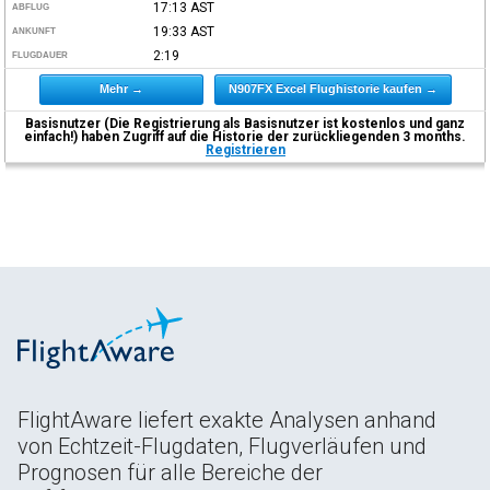
17:13
AST
ABFLUG
19:33
AST
ANKUNFT
2:19
FLUGDAUER
Mehr →
N907FX Excel Flughistorie kaufen →
Basisnutzer (Die Registrierung als Basisnutzer ist kostenlos und ganz
einfach!) haben Zugriff auf die Historie der zurückliegenden 3 months.
Registrieren
FlightAware liefert exakte Analysen anhand
von Echtzeit-Flugdaten, Flugverläufen und
Prognosen für alle Bereiche der