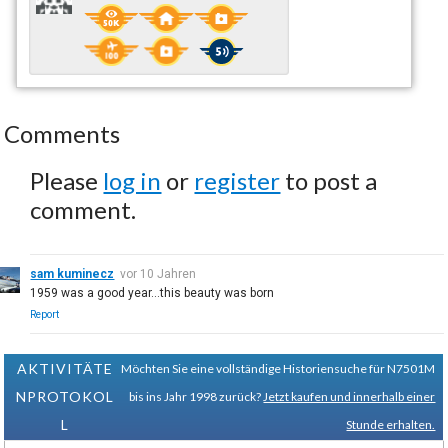
Comments
Please
log in
or
register
to post a
comment.
sam kuminecz
vor 10 Jahren
1959 was a good year...this beauty was born
Report
AKTIVITÄTE
Möchten Sie eine vollständige Historiensuche für N7501M
NPROTOKOL
bis ins Jahr 1998 zurück?
Jetzt kaufen und innerhalb einer
L
Stunde erhalten.