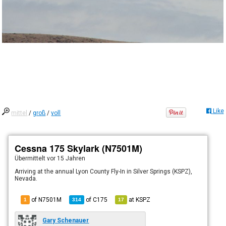
Like
mittel
/
groß
/
voll
Cessna 175 Skylark (N7501M)
Übermittelt
vor 15 Jahren
Arriving at the annual Lyon County Fly-In in Silver Springs (KSPZ),
Nevada.
of N7501M
of
C175
at
KSPZ
1
314
17
Gary Schenauer