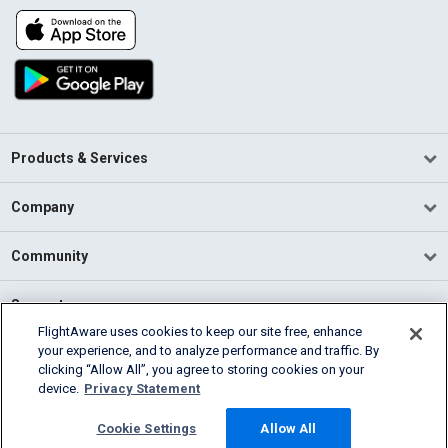
Products & Services
Company
Community
Support
FlightAware uses cookies to keep our site free, enhance
your experience, and to analyze performance and traffic. By
English (USA)
clicking “Allow All”, you agree to storing cookies on your
2026 FlightAware
device.
Privacy Statement
Terms of Use
Privacy
Cookie Settings
Cookie Settings
Allow All