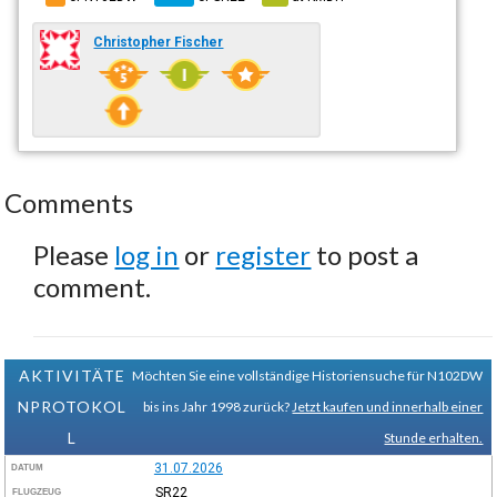
Christopher Fischer
Comments
Please
log in
or
register
to post a
comment.
AKTIVITÄTE
Möchten Sie eine vollständige Historiensuche für N102DW
NPROTOKOL
bis ins Jahr 1998 zurück?
Jetzt kaufen und innerhalb einer
L
Stunde erhalten.
31.07.2026
DATUM
SR22
FLUGZEUG