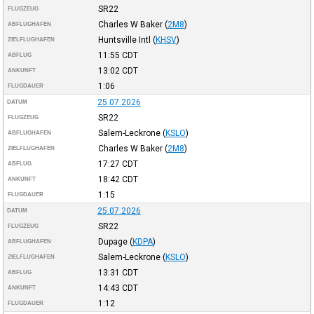
SR22
FLUGZEUG
Charles W Baker
(
2M8
)
ABFLUGHAFEN
Huntsville Intl
(
KHSV
)
ZIELFLUGHAFEN
11:55
CDT
ABFLUG
13:02
CDT
ANKUNFT
1:06
FLUGDAUER
25.07.2026
DATUM
SR22
FLUGZEUG
Salem-Leckrone
(
KSLO
)
ABFLUGHAFEN
Charles W Baker
(
2M8
)
ZIELFLUGHAFEN
17:27
CDT
ABFLUG
18:42
CDT
ANKUNFT
1:15
FLUGDAUER
25.07.2026
DATUM
SR22
FLUGZEUG
Dupage
(
KDPA
)
ABFLUGHAFEN
Salem-Leckrone
(
KSLO
)
ZIELFLUGHAFEN
13:31
CDT
ABFLUG
14:43
CDT
ANKUNFT
1:12
FLUGDAUER