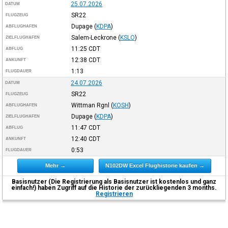
25.07.2026
DATUM
SR22
FLUGZEUG
Dupage
(
KDPA
)
ABFLUGHAFEN
Salem-Leckrone
(
KSLO
)
ZIELFLUGHAFEN
11:25
CDT
ABFLUG
12:38
CDT
ANKUNFT
1:13
FLUGDAUER
24.07.2026
DATUM
SR22
FLUGZEUG
Wittman Rgnl
(
KOSH
)
ABFLUGHAFEN
Dupage
(
KDPA
)
ZIELFLUGHAFEN
11:47
CDT
ABFLUG
12:40
CDT
ANKUNFT
0:53
FLUGDAUER
Mehr →
N102DW Excel Flughistorie kaufen →
Basisnutzer (Die Registrierung als Basisnutzer ist kostenlos und ganz
einfach!) haben Zugriff auf die Historie der zurückliegenden 3 months.
Registrieren