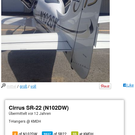
Like
mittel
/
groß
/
voll
Cirrus SR-22 (N102DW)
Übermittelt
vor 12 Jahren
T-Hangers @ KMDH
of N102DW
of
SR22
at
KMDH
4
9837
55