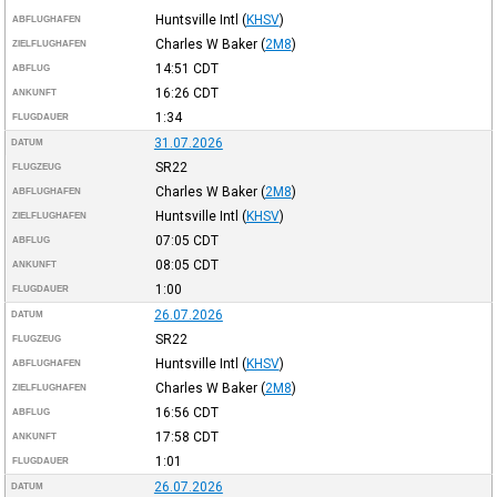
Huntsville Intl
(
KHSV
)
ABFLUGHAFEN
Charles W Baker
(
2M8
)
ZIELFLUGHAFEN
14:51
CDT
ABFLUG
16:26
CDT
ANKUNFT
1:34
FLUGDAUER
31.07.2026
DATUM
SR22
FLUGZEUG
Charles W Baker
(
2M8
)
ABFLUGHAFEN
Huntsville Intl
(
KHSV
)
ZIELFLUGHAFEN
07:05
CDT
ABFLUG
08:05
CDT
ANKUNFT
1:00
FLUGDAUER
26.07.2026
DATUM
SR22
FLUGZEUG
Huntsville Intl
(
KHSV
)
ABFLUGHAFEN
Charles W Baker
(
2M8
)
ZIELFLUGHAFEN
16:56
CDT
ABFLUG
17:58
CDT
ANKUNFT
1:01
FLUGDAUER
26.07.2026
DATUM