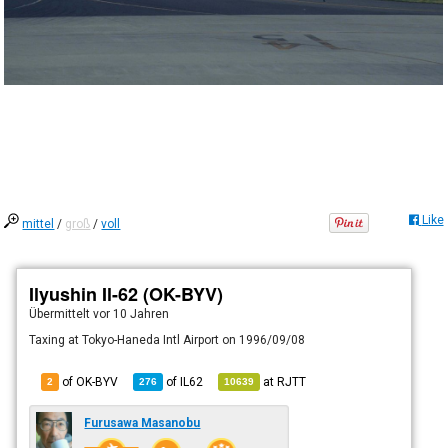
Like
mittel
/
groß
/
voll
Ilyushin Il-62 (OK-BYV)
Übermittelt
vor 10 Jahren
Taxing at Tokyo-Haneda Intl Airport on 1996/09/08
of OK-BYV
of
IL62
at
RJTT
2
276
10639
Furusawa Masanobu