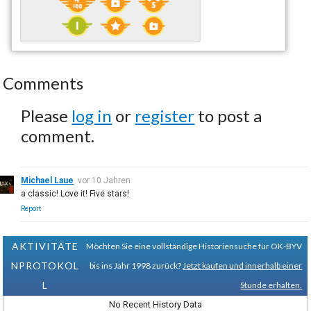
Comments
Please
log in
or
register
to post a
comment.
Michael Laue
vor 10 Jahren
a classic! Love it! Five stars!
Report
AKTIVITÄTE
Möchten Sie eine vollständige Historiensuche für OK-BYV
NPROTOKOL
bis ins Jahr 1998 zurück?
Jetzt kaufen und innerhalb einer
L
Stunde erhalten.
No Recent History Data