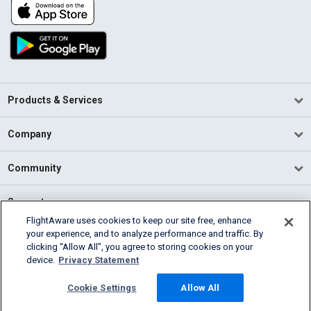
Products & Services
Company
Community
Support
FlightAware uses cookies to keep our site free, enhance
your experience, and to analyze performance and traffic. By
English (USA)
clicking “Allow All”, you agree to storing cookies on your
2026 FlightAware
device.
Privacy Statement
Terms of Use
Privacy
Cookie Settings
Cookie Settings
Allow All