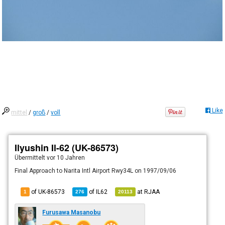
Like
mittel
/
groß
/
voll
Ilyushin Il-62 (UK-86573)
Übermittelt
vor 10 Jahren
Final Approach to Narita Intl Airport Rwy34L on 1997/09/06
of UK-86573
of
IL62
at
RJAA
1
276
20113
Furusawa Masanobu