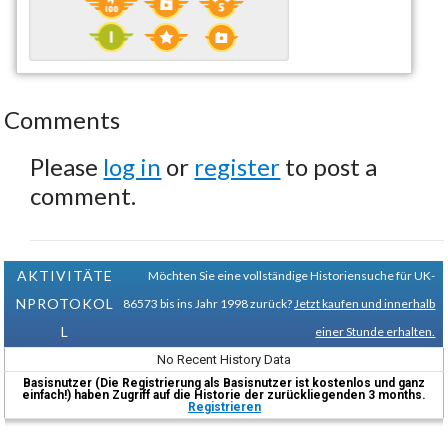
Comments
Please
log in
or
register
to post a
comment.
AKTIVITÄTE
Möchten Sie eine vollständige Historiensuche für UK-
NPROTOKOL
86573 bis ins Jahr 1998 zurück?
Jetzt kaufen und innerhalb
L
einer Stunde erhalten.
No Recent History Data
Basisnutzer (Die Registrierung als Basisnutzer ist kostenlos und ganz
einfach!) haben Zugriff auf die Historie der zurückliegenden 3 months.
Registrieren