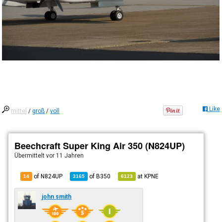
Like
mittel
/
groß
/
voll
Beechcraft Super King Air 350 (N824UP)
Übermittelt
vor 11 Jahren
of N824UP
of
B350
at
KPNE
14
3165
6123
john smith