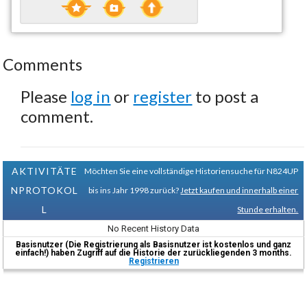
Comments
Please
log in
or
register
to post a
comment.
AKTIVITÄTE
Möchten Sie eine vollständige Historiensuche für N824UP
NPROTOKOL
bis ins Jahr 1998 zurück?
Jetzt kaufen und innerhalb einer
L
Stunde erhalten.
No Recent History Data
Basisnutzer (Die Registrierung als Basisnutzer ist kostenlos und ganz
einfach!) haben Zugriff auf die Historie der zurückliegenden 3 months.
Registrieren