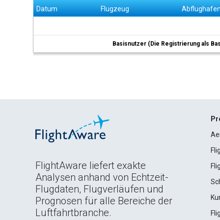
Datum
Flugzeug
Abflughafe
Basisnutzer (Die Registrierung als Ba
Pr
Ae
Fl
FlightAware liefert exakte
Fl
Analysen anhand von Echtzeit-
Sc
Flugdaten, Flugverläufen und
Ku
Prognosen für alle Bereiche der
Luftfahrtbranche.
Fl