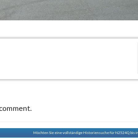
 comment.
Möchten Sie eine vollständige Historiensuche für N2524Q bis i