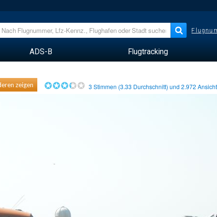
Flugnum
ADS-B
Flugtracking
eren zeigen
3
Stimmen (
3.33
Durchschnitt) und
2.972
Ansich