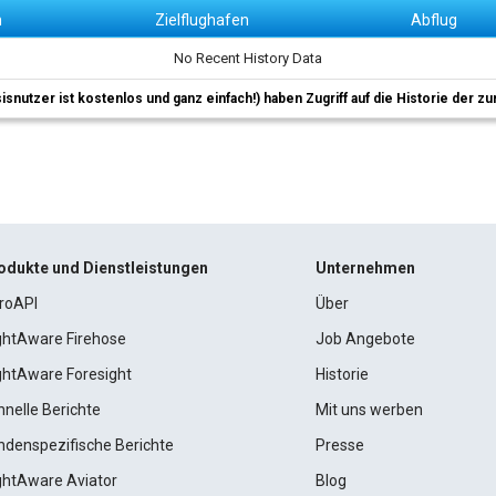
n
Zielflughafen
Abflug
No Recent History Data
sisnutzer ist kostenlos und ganz einfach!) haben Zugriff auf die Historie der
odukte und Dienstleistungen
Unternehmen
roAPI
Über
ightAware Firehose
Job Angebote
ightAware Foresight
Historie
hnelle Berichte
Mit uns werben
ndenspezifische Berichte
Presse
ightAware Aviator
Blog