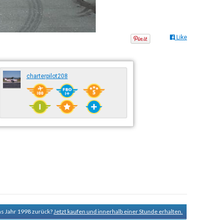
Like
charterpilot208
ns Jahr 1998 zurück?
Jetzt kaufen und innerhalb einer Stunde erhalten.