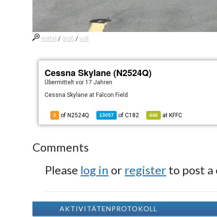
mittel
/
groß
/
voll
Cessna Skylane (N2524Q)
Übermittelt
vor 17 Jahren
Cessna Skylane at Falcon Field
of N2524Q
of
C182
at
KFFC
2
13057
446
Comments
Please
log in
or
register
to post a
AKTIVITÄTENPROTOKOLL