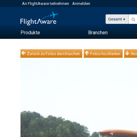
An FlightAware teilnehmen
Anmelden
Gesamt
Produkte
Branchen
Zurück zu Fotos durchsuchen
Fotos hochladen
And