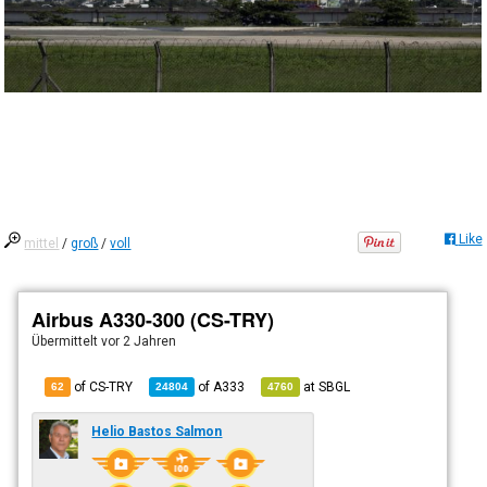
Like
mittel
/
groß
/
voll
Airbus A330-300 (CS-TRY)
Übermittelt
vor 2 Jahren
of CS-TRY
of
A333
at
SBGL
62
24804
4760
Helio Bastos Salmon