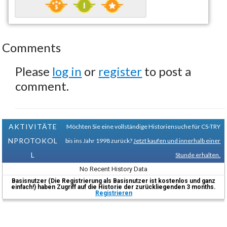
Comments
Please
log in
or
register
to post a
comment.
AKTIVITÄTE
Möchten Sie eine vollständige Historiensuche für CS-TRY
NPROTOKOL
bis ins Jahr 1998 zurück?
Jetzt kaufen und innerhalb einer
L
Stunde erhalten.
No Recent History Data
Basisnutzer (Die Registrierung als Basisnutzer ist kostenlos und ganz
einfach!) haben Zugriff auf die Historie der zurückliegenden 3 months.
Registrieren